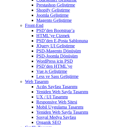
Prestashop Geliştirme
Shopify Geliştirme
Joomla Geliştirme
Magento Geliştirme
Front-End
PSD’den Bootstrap’a
HTML’ye Çizmek
PSD’den E-Posta Şablonuna
JQuery UI Geliştirme
PSD-Magento Dönüşüm
PSD-Joomla Dönüşüm
WordPress için PSD
PSD’den HTML’ye
Vue.js Geliştirme
Less ve Sass Geliştirme
Web Tasarım
Açılış Sayfası Tasarımı
Yeniden Web Sayfa Tasarımı
UX / UI Tasarımı
Responsive Web Sitesi
Mobil Uygulama Tasarımı
Yeniden Web Sayfa Tasarımı
Sosyal Medya Sayfası
Organik SEO