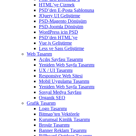
HTML’ye Çizmek
PSD’den E-Posta Şablonuna
JQuery UI Geliştirme
PSD-Magento Dönüşüm
PSD-Joomla Dönüşüm
WordPress için PSD
PSD’den HTML’ye
Vue.js Geliştirme
Less ve Sass Geliştirme
Web Tasarım
Açılış Sayfası Tasarımı
Yeniden Web Sayfa Tasarımı
UX / UI Tasarımı
Responsive Web Sitesi
Mobil Uygulama Tasarımı
Yeniden Web Sayfa Tasarımı
Sosyal Medya Sayfası
Organik SEO
Grafik Tasarım
Logo Tasarımı
Bitmap’ten Vektörele
Kurumsal Kimlik Tasarımı
Broşür Tasarımı
Banner Reklam Tasarımı
Billboard-Outdoor Tasarımı