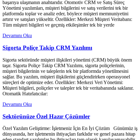
başarıya ulaşmanın anahtarıdır. Otomotiv CRM ve Satış Süreç
Yönetimi yazılımları, müşteri bilgilerini ve satış verilerini tek bir
platformda toplar ve analiz eder, böylece müşteri memnuniyetini
artırır ve satışları yükseltir. Özellikler: Merkezi Müşteri Veritabanı:
Tüm müşteri bilgileri ve geçmiş etkileşimler tek bir yerde
Devamını Oku
Sigorta Poliçe Takip CRM Yazılımı
Sigorta sektöründe müşteri ilişkileri yönetimi (CRM) büyük önem
taşır. Sigorta Poliçe Takip CRM Yazılımı, sigorta poliçelerinin,
müşteri bilgilerinin ve taleplerin tek bir platformda yönetilmesini
sağlar. Bu yazılım, müşteri ilişkilerini güçlendirirken operasyonel
süreçleri de optimize eder. Özellikler: Merkezi Veri Yönetimi:
Müşteri bilgileri, poliçeler ve talepler tek bir veritabanında saklanır.
Otomatik Hatırlatıcılar:
Devamını Oku
Sektörünüze Özel Hazır Çözümler
Özel Yazılım Geliştirme: İşletmeniz İçin En İyi Çözüm Günümüz iş
dünyasında, her işletmenin ihtiyaçları farklıdır ve genel pazara hitap
eden standart yazılımlar bu ihtiyaçları tam olarak karşılayamayabilir.