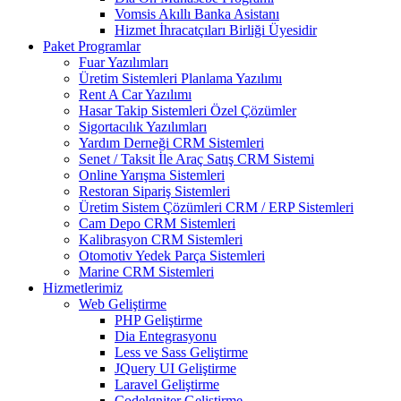
Vomsis Akıllı Banka Asistanı
Hizmet İhracatçıları Birliği Üyesidir
Paket Programlar
Fuar Yazılımları
Üretim Sistemleri Planlama Yazılımı
Rent A Car Yazılımı
Hasar Takip Sistemleri Özel Çözümler
Sigortacılık Yazılımları
Yardım Derneği CRM Sistemleri
Senet / Taksit İle Araç Satış CRM Sistemi
Online Yarışma Sistemleri
Restoran Sipariş Sistemleri
Üretim Sistem Çözümleri CRM / ERP Sistemleri
Cam Depo CRM Sistemleri
Kalibrasyon CRM Sistemleri
Otomotiv Yedek Parça Sistemleri
Marine CRM Sistemleri
Hizmetlerimiz
Web Geliştirme
PHP Geliştirme
Dia Entegrasyonu
Less ve Sass Geliştirme
JQuery UI Geliştirme
Laravel Geliştirme
Codelgniter Geliştirme