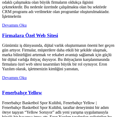
odaklı çalışmakta olan büyük firmaların oldukça ilgisini
çekmektedir. Bu nedenle üzerinde çalışılmakta olan bu sektörde
CRM programı adı verilmekte olan programlar oluşturulmaktadır.
İşletmelerin
Devamını Oku
Firmalara Özel Web Sitesi
Günümüz iş dünyasında, dijital varlık oluşturmanın önemi her geçen
gün artıyor. Firmalar, müşterilere daha etkili bir şekilde ulaşmak,
marka bilinirliğini artırmak ve rekabet avantajı sağlamak için güçlü
bir dijital varlığa ihtiyaç duyuyor. Bu ihtiyaçların karşılanmasında
firmalara özel web sitesi tasarımları büyük bir rol oynuyor. Eron
Yazılım olarak, işletmenizin kimliğini yansıtan,
Devamını Oku
Fenerbahçe Yellow
Fenerbahçe Basketbol Spor Kulübü, Fenerbahçe Yellow |
Fenerbahçe Basketbol Spor Kulübü, taraftar deneyimini bir adım
öteye taşıyan “Yellow Soruyor” adlı yeni yarışma uygulamasıyla
büyük bir başarıya imza attı. Eron Yazılım tarafından geliştirilen bu