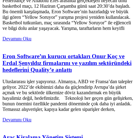
Fenerbahçe ve Anadolu Efes arasında gerçekleşen heyecan dolu
basketbol maçı, 12 Haziran Çarşamba günü saat 20:30’da başladı.
Bu önemli karşılaşmada, Eron Software’nin hazırladığı ve büyük
ilgi gören “Yellow Soruyor” yarışma projesi yeniden kullanılacak.
Basketbol tutkunları, maç sırasında “Yellow Soruyor” ile eğlenceli
ve bilgi dolu anlar yaşayacak. Yarışma, taraftarların hem keyifli
Devamını Oku
Eron Software’ın kurucu ortakları Onur Koç ve
Erdal Şenyıldız firmalarını ve yazılım sektöründeki
hedeflerini Quality’e anlattı
Uluslararası işler yapıyoruz. Almanya, ABD ve Fransa’dan talepler
geliyor. 2022’de ekibimizi daha da güçlendirip Avrupa’da şirket
açmak ve bu sektörde ülkemize döviz kazandırmak en büyük
hayalimiz değil, hedefimizdir. Teknoloji her geçen gün gelişirken,
bunun önemini özellikle pandemi döneminde çok daha iyi anladık.
Temassız alışverişler, kapıya kadar gelen siparişler derken,
Devamını Oku
Araç Kiralama Yönetim Sistemi