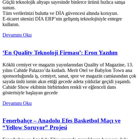
Güçlü teknolojik altyapı sayesinde binlerce ürünü hızlıca satışa
sunun.
Tüm verilerinizi bulutta ve DİA güvencesi altında koruyun.
E-ticaret sitenizi DİA ERP’nin gelişmiş teknolojisiyle entegre
kullanın.
Devamını Oku
‘En Quality Teknoloji Firması’: Eron Yazılım
Köklü cemiyet ve magazin yayınlarından Quality of Magazine, 13.
yılını Cahide Palazzo’da kutladı. Merit Otel ve Babylon Town ana
sponsorluğunda iş, cemiyet, sanat, spor ve magazin camiasından çok
sayıda ünlü ismin akın ettiği gecede adeta yıldızlar geçidi yaşandı.
Cahide Show ekibinin birbirinden renkli ve eğlenceli dans
gösterisiyle başlayan gecede
Devamını Oku
Fenerbahçe – Anadolu Efes Basketbol Maçı ve
“Yellow Soruyor” Projesi