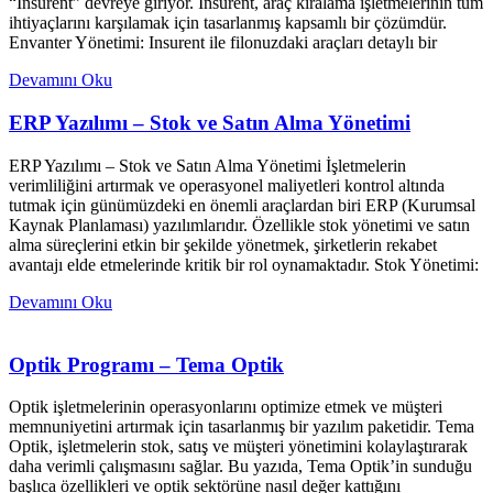
“Insurent” devreye giriyor. Insurent, araç kiralama işletmelerinin tüm
ihtiyaçlarını karşılamak için tasarlanmış kapsamlı bir çözümdür.
Envanter Yönetimi: Insurent ile filonuzdaki araçları detaylı bir
Devamını Oku
ERP Yazılımı – Stok ve Satın Alma Yönetimi
ERP Yazılımı – Stok ve Satın Alma Yönetimi İşletmelerin
verimliliğini artırmak ve operasyonel maliyetleri kontrol altında
tutmak için günümüzdeki en önemli araçlardan biri ERP (Kurumsal
Kaynak Planlaması) yazılımlarıdır. Özellikle stok yönetimi ve satın
alma süreçlerini etkin bir şekilde yönetmek, şirketlerin rekabet
avantajı elde etmelerinde kritik bir rol oynamaktadır. Stok Yönetimi:
Devamını Oku
Optik Programı – Tema Optik
Optik işletmelerinin operasyonlarını optimize etmek ve müşteri
memnuniyetini artırmak için tasarlanmış bir yazılım paketidir. Tema
Optik, işletmelerin stok, satış ve müşteri yönetimini kolaylaştırarak
daha verimli çalışmasını sağlar. Bu yazıda, Tema Optik’in sunduğu
başlıca özellikleri ve optik sektörüne nasıl değer kattığını