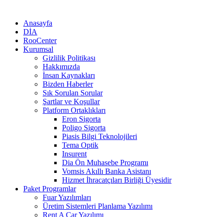
Anasayfa
DİA
RooCenter
Kurumsal
Gizlilik Politikası
Hakkımızda
İnsan Kaynakları
Bizden Haberler
Sık Sorulan Sorular
Şartlar ve Koşullar
Platform Ortaklıkları
Eron Sigorta
Poligo Sigorta
Piasis Bilgi Teknolojileri
Tema Optik
Insurent
Dia Ön Muhasebe Programı
Vomsis Akıllı Banka Asistanı
Hizmet İhracatçıları Birliği Üyesidir
Paket Programlar
Fuar Yazılımları
Üretim Sistemleri Planlama Yazılımı
Rent A Car Yazılımı