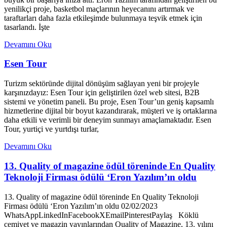
yenilikçi proje, basketbol maçlarının heyecanını artırmak ve
taraftarları daha fazla etkileşimde bulunmaya teşvik etmek için
tasarlandı. İşte
Devamını Oku
Esen Tour
Turizm sektöründe dijital dönüşüm sağlayan yeni bir projeyle
karşınızdayız: Esen Tour için geliştirilen özel web sitesi, B2B
sistemi ve yönetim paneli. Bu proje, Esen Tour’un geniş kapsamlı
hizmetlerine dijital bir boyut kazandırarak, müşteri ve iş ortaklarına
daha etkili ve verimli bir deneyim sunmayı amaçlamaktadır. Esen
Tour, yurtiçi ve yurtdışı turlar,
Devamını Oku
13. Quality of magazine ödül töreninde En Quality
Teknoloji Firması ödülü ‘Eron Yazılım’ın oldu
13. Quality of magazine ödül töreninde En Quality Teknoloji
Firması ödülü ‘Eron Yazılım’ın oldu 02/02/2023
WhatsAppLinkedInFacebookXEmailPinterestPaylaş Köklü
cemiyet ve magazin yayınlarından Quality of Magazine, 13. yılını