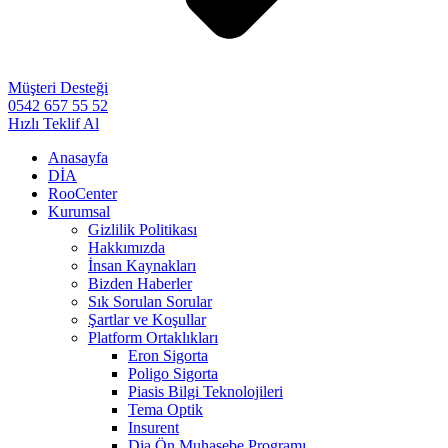
Müşteri Desteği
0542 657 55 52
Hızlı Teklif Al
Anasayfa
DİA
RooCenter
Kurumsal
Gizlilik Politikası
Hakkımızda
İnsan Kaynakları
Bizden Haberler
Sık Sorulan Sorular
Şartlar ve Koşullar
Platform Ortaklıkları
Eron Sigorta
Poligo Sigorta
Piasis Bilgi Teknolojileri
Tema Optik
Insurent
Dia Ön Muhasebe Programı