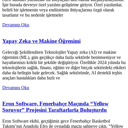
İşte burada devreye özel yazılım geliştirme giriyor. Özel yazılımlar,
belirli bir işletmenin veya endüstrinin ihtiyaçlarına özgü olarak
tasarlanır ve bu nedenle işletmeler
Devamını Oku
Yapay Zeka ve Makine Öğrenimi
Geleceği Şekillendiren Teknolojiler Yapay zeka (AI) ve makine
öğrenimi (ML), gün geçtikçe daha fazla sektörde benimseniyor ve
hayatlarımızı köklü bir şekilde değiştiriyor. Özellikle 2024 yılında bu
teknolojilerin sağlık, finans, eğitim ve diğer birçok sektördeki etkileri
daha da belirgin hale gelecek. Sağlık sektöründe, AI destekli teşhis
araçları hastalıkları daha hızlı ve
Devamını Oku
Eron Software, Fenerbahçe Maçında “Yellow
Soruyor” Projesini Taraftarlarla Buluşturdu
Eron Software ekibi, geçtiğimiz gece Fenerbahçe Basketbol
Takımı’nın Anadolu Efes ile oynadığı maçta sahneye çıktı. “Yellow