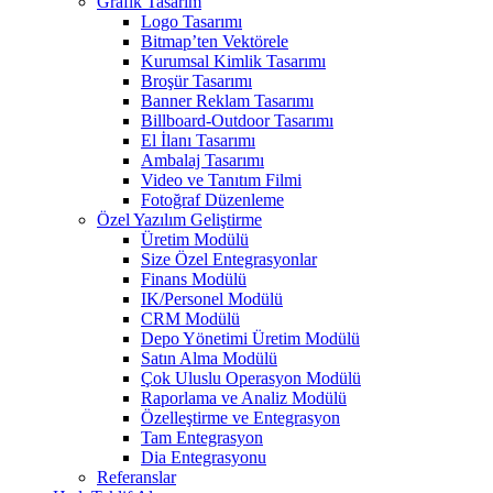
Grafik Tasarım
Logo Tasarımı
Bitmap’ten Vektörele
Kurumsal Kimlik Tasarımı
Broşür Tasarımı
Banner Reklam Tasarımı
Billboard-Outdoor Tasarımı
El İlanı Tasarımı
Ambalaj Tasarımı
Video ve Tanıtım Filmi
Fotoğraf Düzenleme
Özel Yazılım Geliştirme
Üretim Modülü
Size Özel Entegrasyonlar
Finans Modülü
IK/Personel Modülü
CRM Modülü
Depo Yönetimi Üretim Modülü
Satın Alma Modülü
Çok Uluslu Operasyon Modülü
Raporlama ve Analiz Modülü
Özelleştirme ve Entegrasyon
Tam Entegrasyon
Dia Entegrasyonu
Referanslar