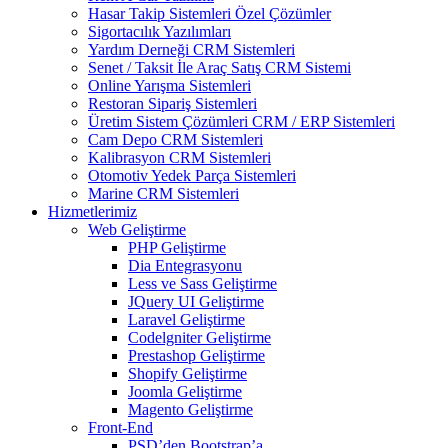
Hasar Takip Sistemleri Özel Çözümler
Sigortacılık Yazılımları
Yardım Derneği CRM Sistemleri
Senet / Taksit İle Araç Satış CRM Sistemi
Online Yarışma Sistemleri
Restoran Sipariş Sistemleri
Üretim Sistem Çözümleri CRM / ERP Sistemleri
Cam Depo CRM Sistemleri
Kalibrasyon CRM Sistemleri
Otomotiv Yedek Parça Sistemleri
Marine CRM Sistemleri
Hizmetlerimiz
Web Geliştirme
PHP Geliştirme
Dia Entegrasyonu
Less ve Sass Geliştirme
JQuery UI Geliştirme
Laravel Geliştirme
Codelgniter Geliştirme
Prestashop Geliştirme
Shopify Geliştirme
Joomla Geliştirme
Magento Geliştirme
Front-End
PSD’den Bootstrap’a