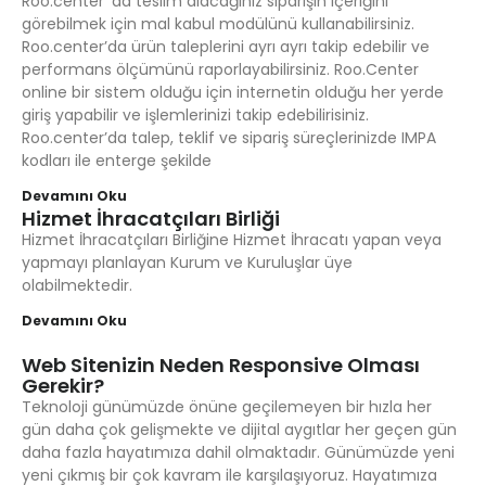
Roo.center’ da teslim alacağınız siparişin içeriğini
görebilmek için mal kabul modülünü kullanabilirsiniz.
Roo.center’da ürün taleplerini ayrı ayrı takip edebilir ve
performans ölçümünü raporlayabilirsiniz. Roo.Center
online bir sistem olduğu için internetin olduğu her yerde
giriş yapabilir ve işlemlerinizi takip edebilirisiniz.
Roo.center’da talep, teklif ve sipariş süreçlerinizde IMPA
kodları ile enterge şekilde
Devamını Oku
Hizmet İhracatçıları Birliği
Hizmet İhracatçıları Birliğine Hizmet İhracatı yapan veya
yapmayı planlayan Kurum ve Kuruluşlar üye
olabilmektedir.
Devamını Oku
Web Sitenizin Neden Responsive Olması
Gerekir?
Teknoloji günümüzde önüne geçilemeyen bir hızla her
gün daha çok gelişmekte ve dijital aygıtlar her geçen gün
daha fazla hayatımıza dahil olmaktadır. Günümüzde yeni
yeni çıkmış bir çok kavram ile karşılaşıyoruz. Hayatımıza