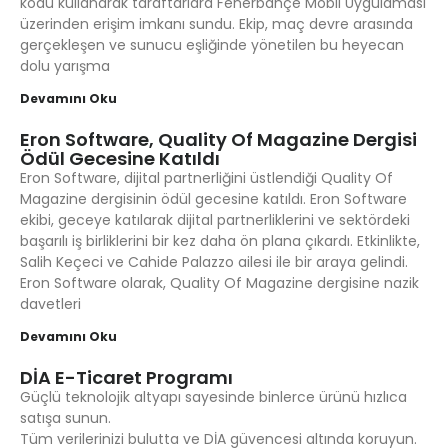
kodu kullanarak taraftarlara Fenerbahçe Mobil Uygulaması
üzerinden erişim imkanı sundu. Ekip, maç devre arasında
gerçekleşen ve sunucu eşliğinde yönetilen bu heyecan
dolu yarışma
Devamını Oku
Eron Software, Quality Of Magazine Dergisi
Ödül Gecesine Katıldı
Eron Software, dijital partnerliğini üstlendiği Quality Of
Magazine dergisinin ödül gecesine katıldı. Eron Software
ekibi, geceye katılarak dijital partnerliklerini ve sektördeki
başarılı iş birliklerini bir kez daha ön plana çıkardı. Etkinlikte,
Salih Keçeci ve Cahide Palazzo ailesi ile bir araya gelindi.
Eron Software olarak, Quality Of Magazine dergisine nazik
davetleri
Devamını Oku
DİA E-Ticaret Programı
Güçlü teknolojik altyapı sayesinde binlerce ürünü hızlıca
satışa sunun.
Tüm verilerinizi bulutta ve DİA güvencesi altında koruyun.