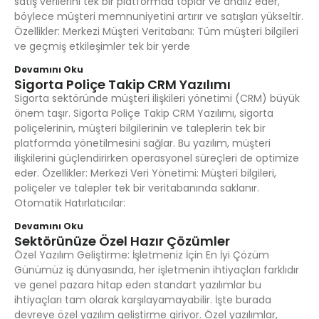
satış verilerini tek bir platformda toplar ve analiz eder,
böylece müşteri memnuniyetini artırır ve satışları yükseltir.
Özellikler: Merkezi Müşteri Veritabanı: Tüm müşteri bilgileri
ve geçmiş etkileşimler tek bir yerde
Devamını Oku
Sigorta Poliçe Takip CRM Yazılımı
Sigorta sektöründe müşteri ilişkileri yönetimi (CRM) büyük
önem taşır. Sigorta Poliçe Takip CRM Yazılımı, sigorta
poliçelerinin, müşteri bilgilerinin ve taleplerin tek bir
platformda yönetilmesini sağlar. Bu yazılım, müşteri
ilişkilerini güçlendirirken operasyonel süreçleri de optimize
eder. Özellikler: Merkezi Veri Yönetimi: Müşteri bilgileri,
poliçeler ve talepler tek bir veritabanında saklanır.
Otomatik Hatırlatıcılar:
Devamını Oku
Sektörünüze Özel Hazır Çözümler
Özel Yazılım Geliştirme: İşletmeniz İçin En İyi Çözüm
Günümüz iş dünyasında, her işletmenin ihtiyaçları farklıdır
ve genel pazara hitap eden standart yazılımlar bu
ihtiyaçları tam olarak karşılayamayabilir. İşte burada
devreye özel yazılım geliştirme giriyor. Özel yazılımlar,