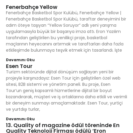
Fenerbahçe Yellow
Fenerbahçe Basketbol Spor Kulübü, Fenerbahçe Yellow |
Fenerbahçe Basketbol Spor Kulübü, taraftar deneyimini bir
adım öteye taşıyan “Yellow Soruyor” adlı yeni yarışma
uygulamasıyla büyük bir başarıya imza attı. Eron Yazılım
tarafından geliştirilen bu yenilikçi proje, basketbol
maçlarının heyecanını artırmak ve taraftarları daha fazla
etkileşimde bulunmaya teşvik etmek için tasarlandı. İşte
Devamını Oku
Esen Tour
Turizm sektöründe dijital dönüşüm sağlayan yeni bir
projeyle karşınızdayız: Esen Tour için geliştirilen özel web
sitesi, B2B sistemi ve yönetim paneli. Bu proje, Esen
Tour’un geniş kapsamlı hizmetlerine dijital bir boyut
kazandırarak, müşteri ve iş ortaklarına daha etkili ve verimli
bir deneyim sunmayı amaçlamaktadır. Esen Tour, yurtiçi
ve yurtdışı turlar,
Devamını Oku
13. Quality of magazine ödül töreninde En
Quality Teknoloji Firması ödülü ‘Eron