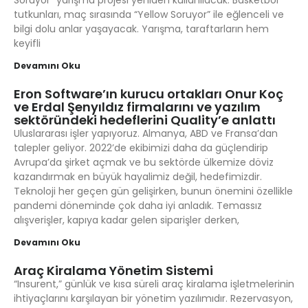
Soruyor” yarışma projesi yeniden kullanılacak. Basketbol
tutkunları, maç sırasında “Yellow Soruyor” ile eğlenceli ve
bilgi dolu anlar yaşayacak. Yarışma, taraftarların hem
keyifli
Devamını Oku
Eron Software’ın kurucu ortakları Onur Koç
ve Erdal Şenyıldız firmalarını ve yazılım
sektöründeki hedeflerini Quality’e anlattı
Uluslararası işler yapıyoruz. Almanya, ABD ve Fransa’dan
talepler geliyor. 2022’de ekibimizi daha da güçlendirip
Avrupa’da şirket açmak ve bu sektörde ülkemize döviz
kazandırmak en büyük hayalimiz değil, hedefimizdir.
Teknoloji her geçen gün gelişirken, bunun önemini özellikle
pandemi döneminde çok daha iyi anladık. Temassız
alışverişler, kapıya kadar gelen siparişler derken,
Devamını Oku
Araç Kiralama Yönetim Sistemi
“Insurent,” günlük ve kısa süreli araç kiralama işletmelerinin
ihtiyaçlarını karşılayan bir yönetim yazılımıdır. Rezervasyon,