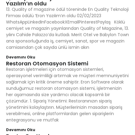
Yazılım’ın oldu
13. Quality of magazine ödül töreninde En Quality Teknoloji
Firması ödülü ‘Eron Yazılım’ın oldu 02/02/2023
WhatsAppLinkedInFacebookXEmailPinterestPaylaş Köklü
cemiyet ve magazin yayınlarından Quality of Magazine, 13.
yılını Cahide Palazzo’da kutladı. Merit Otel ve Babylon Town
ana sponsorluğunda iş, cemiyet, sanat, spor ve magazin
camiasından çok sayıda ünlü ismin akın
Devamını Oku
Restoran Otomasyon Sistemi
Restoran işletmeleri için otomasyon sistemleri,
operasyonel verimliliği artırmak ve müşteri memnuniyetini
sağlamak için kritik öneme sahiptir. Eron Software olarak
sunduğumuz restoran otomasyon sistemi, işletmenizin
her aşamasında size yardımcı olacak kapsamlı bir
çözümdür. 1. Sipariş Yönetimi: Restoranınızın sipariş
yönetimini kolaylaştırın. Müşterilerinizin masadan sipariş
verebilmesi, online platformlardan gelen siparişlerin
entegrasyonu ve mutfak
Devamını Oku