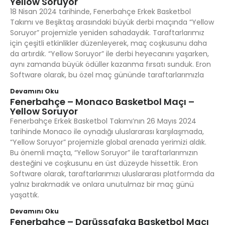
Yellow Soruyor
18 Nisan 2024 tarihinde, Fenerbahçe Erkek Basketbol
Takımı ve Beşiktaş arasındaki büyük derbi maçında “Yellow
Soruyor” projemizle yeniden sahadaydık. Taraftarlarımız
için çeşitli etkinlikler düzenleyerek, maç coşkusunu daha
da artırdık. “Yellow Soruyor” ile derbi heyecanını yaşarken,
aynı zamanda büyük ödüller kazanma fırsatı sunduk. Eron
Software olarak, bu özel maç gününde taraftarlarımızla
Devamını Oku
Fenerbahçe – Monaco Basketbol Maçı –
Yellow Soruyor
Fenerbahçe Erkek Basketbol Takımı’nın 26 Mayıs 2024
tarihinde Monaco ile oynadığı uluslararası karşılaşmada,
“Yellow Soruyor” projemizle global arenada yerimizi aldık.
Bu önemli maçta, “Yellow Soruyor” ile taraftarlarımızın
desteğini ve coşkusunu en üst düzeyde hissettik. Eron
Software olarak, taraftarlarımızı uluslararası platformda da
yalnız bırakmadık ve onlara unutulmaz bir maç günü
yaşattık.
Devamını Oku
Fenerbahçe – Darüşşafaka Basketbol Maçı