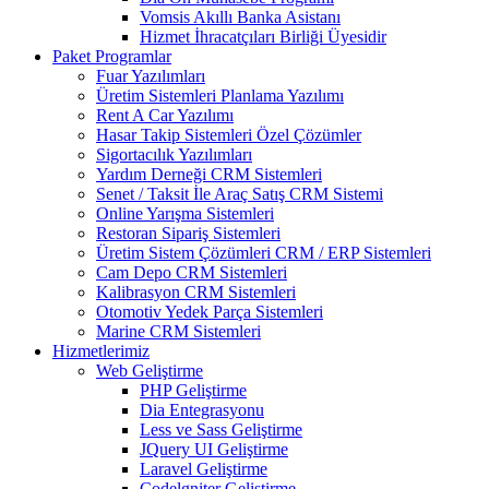
Vomsis Akıllı Banka Asistanı
Hizmet İhracatçıları Birliği Üyesidir
Paket Programlar
Fuar Yazılımları
Üretim Sistemleri Planlama Yazılımı
Rent A Car Yazılımı
Hasar Takip Sistemleri Özel Çözümler
Sigortacılık Yazılımları
Yardım Derneği CRM Sistemleri
Senet / Taksit İle Araç Satış CRM Sistemi
Online Yarışma Sistemleri
Restoran Sipariş Sistemleri
Üretim Sistem Çözümleri CRM / ERP Sistemleri
Cam Depo CRM Sistemleri
Kalibrasyon CRM Sistemleri
Otomotiv Yedek Parça Sistemleri
Marine CRM Sistemleri
Hizmetlerimiz
Web Geliştirme
PHP Geliştirme
Dia Entegrasyonu
Less ve Sass Geliştirme
JQuery UI Geliştirme
Laravel Geliştirme
Codelgniter Geliştirme