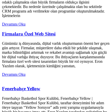
odaklı çalışmakta olan büyük firmaların oldukça ilgisini
çekmektedir. Bu nedenle üzerinde çalışılmakta olan bu sektörde
CRM programı adı verilmekte olan programlar oluşturulmaktadır.
İşletmelerin
Devamını Oku
Firmalara Özel Web Sitesi
Günümüz iş dünyasında, dijital varlık oluşturmanın önemi her geçen
gün artıyor. Firmalar, müşterilere daha etkili bir şekilde ulaşmak,
marka bilinirliğini artırmak ve rekabet avantajı sağlamak için güçlü
bir dijital varlığa ihtiyaç duyuyor. Bu ihtiyaçların karşılanmasında
firmalara özel web sitesi tasarımları büyük bir rol oynuyor. Eron
Yazılım olarak, işletmenizin kimliğini yansıtan,
Devamını Oku
Fenerbahçe Yellow
Fenerbahçe Basketbol Spor Kulübü, Fenerbahçe Yellow |
Fenerbahçe Basketbol Spor Kulübü, taraftar deneyimini bir adım
öteye taşıyan “Yellow Soruyor” adlı yeni yarışma uygulamasıyla
büyük bir başarıya imza attı. Eron Yazılım tarafından geliştirilen bu