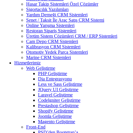
Hasar Takip Sistemleri Özel Çözümler
Sigortacılık Yazılımları
Yardım Derneği CRM Sistemleri
Senet / Taksit İle Araç Satış CRM Sistemi
Online Yarışma Sistemleri
Restoran Sipariş Sistemleri
Üretim Sistem Çözümleri CRM / ERP Sistemleri
Cam Depo CRM Sistemleri
Kalibrasyon CRM Sistemleri
Otomotiv Yedek Parça Sistemleri
Marine CRM Sistemleri
Hizmetlerimiz
Web Geliştirme
PHP Geliştirme
Dia Entegrasyonu
Less ve Sass Geliştirme
JQuery UI Geliştirme
Laravel Geliştirme
Codelgniter Geliştirme
Prestashop Geliştirme
Shopify Geliştirme
Joomla Geliştirme
Magento Geliştirme
Front-End
PSD’den Bootstrap’a