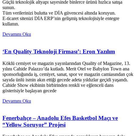
Güçlü teknolojik altyapı sayesinde binlerce ürünü hızlıca satışa
sunun.
Tüm verilerinizi bulutta ve DİA güvencesi altında koruyun.
E-ticaret sitenizi DİA ERP’nin gelişmiş teknolojisiyle entegre
kullanın.
Devamını Oku
‘En Quality Teknoloji Firması’: Eron Yazılım
Köklü cemiyet ve magazin yayınlarından Quality of Magazine, 13.
yılını Cahide Palazzo’da kutladı. Merit Otel ve Babylon Town ana
sponsorluğunda iş, cemiyet, sanat, spor ve magazin camiasından çok
sayıda ünlü ismin akın ettiği gecede adeta yıldızlar geçidi yaşandı.
Cahide Show ekibinin birbirinden renkli ve eğlenceli dans
gösterisiyle başlayan gecede
Devamını Oku
Fenerbahçe – Anadolu Efes Basketbol Maçı ve
“Yellow Soruyor” Projesi