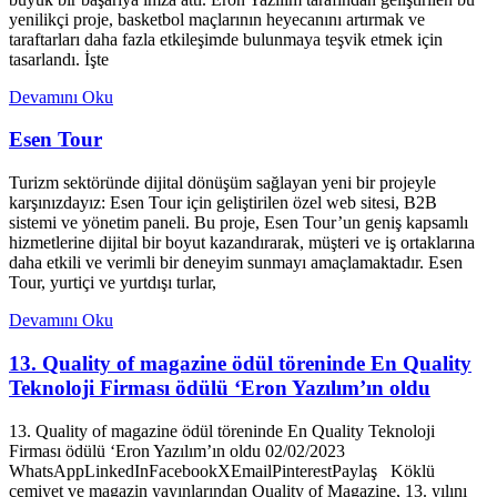
yenilikçi proje, basketbol maçlarının heyecanını artırmak ve
taraftarları daha fazla etkileşimde bulunmaya teşvik etmek için
tasarlandı. İşte
Devamını Oku
Esen Tour
Turizm sektöründe dijital dönüşüm sağlayan yeni bir projeyle
karşınızdayız: Esen Tour için geliştirilen özel web sitesi, B2B
sistemi ve yönetim paneli. Bu proje, Esen Tour’un geniş kapsamlı
hizmetlerine dijital bir boyut kazandırarak, müşteri ve iş ortaklarına
daha etkili ve verimli bir deneyim sunmayı amaçlamaktadır. Esen
Tour, yurtiçi ve yurtdışı turlar,
Devamını Oku
13. Quality of magazine ödül töreninde En Quality
Teknoloji Firması ödülü ‘Eron Yazılım’ın oldu
13. Quality of magazine ödül töreninde En Quality Teknoloji
Firması ödülü ‘Eron Yazılım’ın oldu 02/02/2023
WhatsAppLinkedInFacebookXEmailPinterestPaylaş Köklü
cemiyet ve magazin yayınlarından Quality of Magazine, 13. yılını