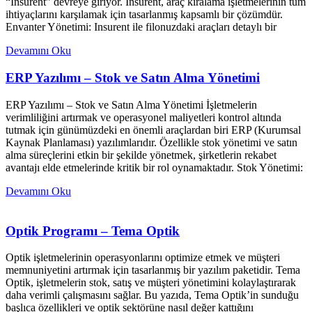
“Insurent” devreye giriyor. Insurent, araç kiralama işletmelerinin tüm
ihtiyaçlarını karşılamak için tasarlanmış kapsamlı bir çözümdür.
Envanter Yönetimi: Insurent ile filonuzdaki araçları detaylı bir
Devamını Oku
ERP Yazılımı – Stok ve Satın Alma Yönetimi
ERP Yazılımı – Stok ve Satın Alma Yönetimi İşletmelerin
verimliliğini artırmak ve operasyonel maliyetleri kontrol altında
tutmak için günümüzdeki en önemli araçlardan biri ERP (Kurumsal
Kaynak Planlaması) yazılımlarıdır. Özellikle stok yönetimi ve satın
alma süreçlerini etkin bir şekilde yönetmek, şirketlerin rekabet
avantajı elde etmelerinde kritik bir rol oynamaktadır. Stok Yönetimi:
Devamını Oku
Optik Programı – Tema Optik
Optik işletmelerinin operasyonlarını optimize etmek ve müşteri
memnuniyetini artırmak için tasarlanmış bir yazılım paketidir. Tema
Optik, işletmelerin stok, satış ve müşteri yönetimini kolaylaştırarak
daha verimli çalışmasını sağlar. Bu yazıda, Tema Optik’in sunduğu
başlıca özellikleri ve optik sektörüne nasıl değer kattığını