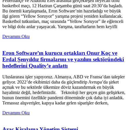
Fenerbahçe ve Anadolu Efes arasında gerçekleşen heyecan dolu
basketbol maçı, 12 Haziran Çarşamba günü saat 20:30’da başladı.
Bu önemli karşılaşmada, Eron Software’nin hazırladığı ve büyük
ilgi gören “Yellow Soruyor” yarışma projesi yeniden kullanılacak.
Basketbol tutkunları, maç sırasında “Yellow Soruyor” ile eğlenceli
ve bilgi dolu anlar yaşayacak. Yarışma, taraftarların hem keyifli
Devamını Oku
Eron Software’ın kurucu ortakları Onur Koç ve
Erdal Şenyıldız firmalarını ve yazılım sektöründeki
hedeflerini Quality’e anlattı
Uluslararası işler yapıyoruz. Almanya, ABD ve Fransa’dan talepler
geliyor. 2022’de ekibimizi daha da güçlendirip Avrupa’da şirket
açmak ve bu sektörde ülkemize döviz kazandırmak en büyük
hayalimiz değil, hedefimizdir. Teknoloji her geçen gün gelişirken,
bunun önemini özellikle pandemi döneminde çok daha iyi anladık.
Temassız alışverişler, kapıya kadar gelen siparişler derken,
Devamını Oku
Araç Kiralama Yönetim Sistemi