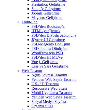
Prestashop Geliştirme
Shopify Geliştirme
Joomla Geliştirme
Magento Geliştirme
Front-End
PSD’den Bootstrap’a
HTML’ye Çizmek
PSD’den E-Posta Şablonuna
JQuery UI Geliştirme
PSD-Magento Dönüşüm
PSD-Joomla Dönüşüm
WordPress için PSD
PSD’den HTML’ye
Vue.js Geliştirme
Less ve Sass Geliştirme
Web Tasarım
Açılış Sayfası Tasarımı
Yeniden Web Sayfa Tasarımı
UX / UI Tasarımı
Responsive Web Sitesi
Mobil Uygulama Tasarımı
Yeniden Web Sayfa Tasarımı
Sosyal Medya Sayfası
Organik SEO