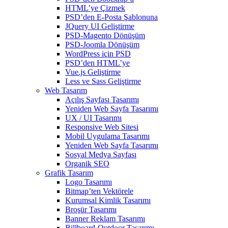
HTML’ye Çizmek
PSD’den E-Posta Şablonuna
JQuery UI Geliştirme
PSD-Magento Dönüşüm
PSD-Joomla Dönüşüm
WordPress için PSD
PSD’den HTML’ye
Vue.js Geliştirme
Less ve Sass Geliştirme
Web Tasarım
Açılış Sayfası Tasarımı
Yeniden Web Sayfa Tasarımı
UX / UI Tasarımı
Responsive Web Sitesi
Mobil Uygulama Tasarımı
Yeniden Web Sayfa Tasarımı
Sosyal Medya Sayfası
Organik SEO
Grafik Tasarım
Logo Tasarımı
Bitmap’ten Vektörele
Kurumsal Kimlik Tasarımı
Broşür Tasarımı
Banner Reklam Tasarımı
Billboard-Outdoor Tasarımı