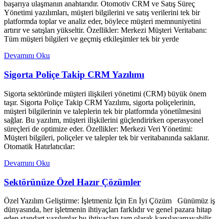
başarıya ulaşmanın anahtarıdır. Otomotiv CRM ve Satış Süreç
Yönetimi yazılımları, müşteri bilgilerini ve satış verilerini tek bir
platformda toplar ve analiz eder, böylece müşteri memnuniyetini
artırır ve satışları yükseltir. Özellikler: Merkezi Müşteri Veritabanı:
Tüm müşteri bilgileri ve geçmiş etkileşimler tek bir yerde
Devamını Oku
Sigorta Poliçe Takip CRM Yazılımı
Sigorta sektöründe müşteri ilişkileri yönetimi (CRM) büyük önem
taşır. Sigorta Poliçe Takip CRM Yazılımı, sigorta poliçelerinin,
müşteri bilgilerinin ve taleplerin tek bir platformda yönetilmesini
sağlar. Bu yazılım, müşteri ilişkilerini güçlendirirken operasyonel
süreçleri de optimize eder. Özellikler: Merkezi Veri Yönetimi:
Müşteri bilgileri, poliçeler ve talepler tek bir veritabanında saklanır.
Otomatik Hatırlatıcılar:
Devamını Oku
Sektörünüze Özel Hazır Çözümler
Özel Yazılım Geliştirme: İşletmeniz İçin En İyi Çözüm Günümüz iş
dünyasında, her işletmenin ihtiyaçları farklıdır ve genel pazara hitap
eden standart yazılımlar bu ihtiyaçları tam olarak karşılayamayabilir.