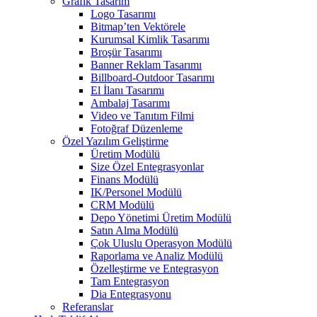
Grafik Tasarım
Logo Tasarımı
Bitmap’ten Vektörele
Kurumsal Kimlik Tasarımı
Broşür Tasarımı
Banner Reklam Tasarımı
Billboard-Outdoor Tasarımı
El İlanı Tasarımı
Ambalaj Tasarımı
Video ve Tanıtım Filmi
Fotoğraf Düzenleme
Özel Yazılım Geliştirme
Üretim Modülü
Size Özel Entegrasyonlar
Finans Modülü
IK/Personel Modülü
CRM Modülü
Depo Yönetimi Üretim Modülü
Satın Alma Modülü
Çok Uluslu Operasyon Modülü
Raporlama ve Analiz Modülü
Özelleştirme ve Entegrasyon
Tam Entegrasyon
Dia Entegrasyonu
Referanslar