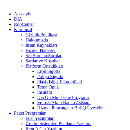
Anasayfa
DİA
RooCenter
Kurumsal
Gizlilik Politikası
Hakkımızda
İnsan Kaynakları
Bizden Haberler
Sık Sorulan Sorular
Şartlar ve Koşullar
Platform Ortaklıkları
Eron Sigorta
Poligo Sigorta
Piasis Bilgi Teknolojileri
Tema Optik
Insurent
Dia Ön Muhasebe Programı
Vomsis Akıllı Banka Asistanı
Hizmet İhracatçıları Birliği Üyesidir
Paket Programlar
Fuar Yazılımları
Üretim Sistemleri Planlama Yazılımı
Rent A Car Yazılımı