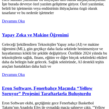
İşte burada devreye özel yazılım geliştirme giriyor. Özel yazılımlar,
belirli bir işletmenin veya endüstrinin ihtiyaçlarına özgü olarak
tasarlanır ve bu nedenle işletmeler
Devamını Oku
Yapay Zeka ve Makine Öğrenimi
Geleceği Şekillendiren Teknolojiler Yapay zeka (AI) ve makine
öğrenimi (ML), gün geçtikçe daha fazla sektörde benimseniyor ve
hayatlarımızı köklü bir şekilde değiştiriyor. Özellikle 2024 yılında bu
teknolojilerin sağlık, finans, eğitim ve diğer birçok sektördeki etkileri
daha da belirgin hale gelecek. Sağlık sektöründe, AI destekli teşhis
araçları hastalıkları daha hızlı ve
Devamını Oku
Eron Software, Fenerbahçe Maçında “Yellow
Soruyor” Projesini Taraftarlarla Buluşturdu
Eron Software ekibi, geçtiğimiz gece Fenerbahçe Basketbol
Takımı’nın Anadolu Efes ile oynadığı maçta sahneye çıktı. “Yellow