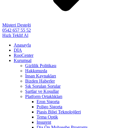
Müşteri Desteği
0542 657 55 52
Hızlı Teklif Al
Anasayfa
DİA
RooCenter
Kurumsal
Gizlilik Politikası
Hakkımızda
İnsan Kaynakları
Bizden Haberler
Sık Sorulan Sorular
Şartlar ve Koşullar
Platform Ortaklıkları
Eron Sigorta
Poligo Sigorta
Piasis Bilgi Teknolojileri
Tema Optik
Insurent
Dia Ön Muhasebe Programı