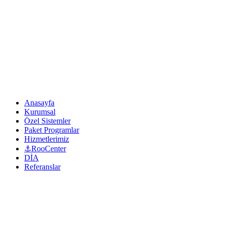
Anasayfa
Kurumsal
Özel Sistemler
Paket Programlar
Hizmetlerimiz
⚓RooCenter
DİA
Referanslar