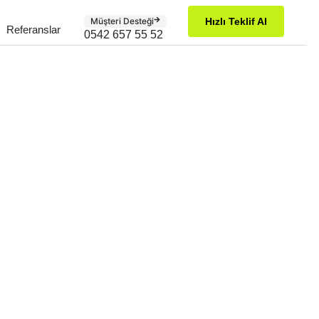
Müşteri Desteği
Hızlı Teklif Al
Referanslar
0542 657 55 52