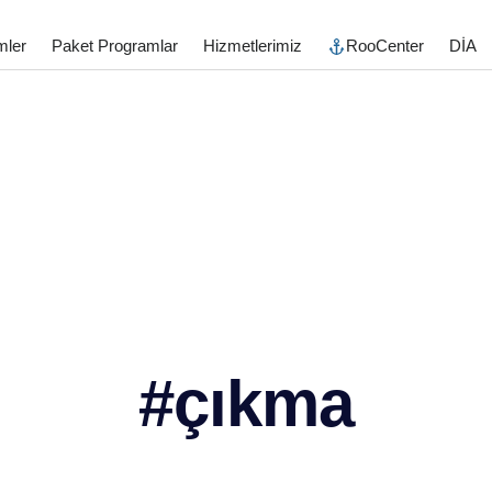
mler
Paket Programlar
Hizmetlerimiz
RooCenter
DİA
#çıkma