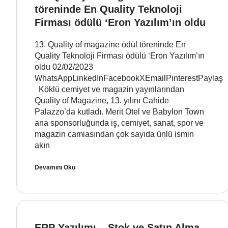
töreninde En Quality Teknoloji
Firması ödülü ‘Eron Yazılım’ın oldu
13. Quality of magazine ödül töreninde En
Quality Teknoloji Firması ödülü ‘Eron Yazılım’ın
oldu 02/02/2023
WhatsAppLinkedInFacebookXEmailPinterestPaylaş
Köklü cemiyet ve magazin yayınlarından
Quality of Magazine, 13. yılını Cahide
Palazzo’da kutladı. Merit Otel ve Babylon Town
ana sponsorluğunda iş, cemiyet, sanat, spor ve
magazin camiasından çok sayıda ünlü ismin
akın
Devamını Oku
ERP Yazılımı – Stok ve Satın Alma