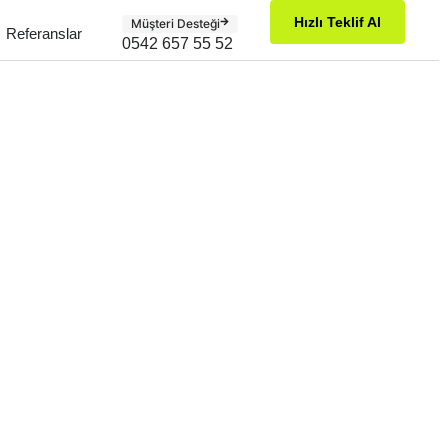
Hızlı Teklif Al
Müşteri Desteği
Referanslar
0542 657 55 52