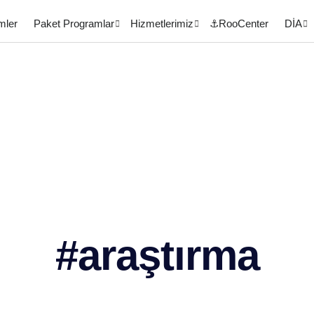
mler
Paket Programlar
Hizmetlerimiz
⚓RooCenter
DİA
#araştırma