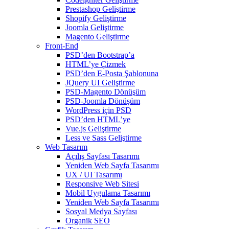
Prestashop Geliştirme
Shopify Geliştirme
Joomla Geliştirme
Magento Geliştirme
Front-End
PSD’den Bootstrap’a
HTML’ye Çizmek
PSD’den E-Posta Şablonuna
JQuery UI Geliştirme
PSD-Magento Dönüşüm
PSD-Joomla Dönüşüm
WordPress için PSD
PSD’den HTML’ye
Vue.js Geliştirme
Less ve Sass Geliştirme
Web Tasarım
Açılış Sayfası Tasarımı
Yeniden Web Sayfa Tasarımı
UX / UI Tasarımı
Responsive Web Sitesi
Mobil Uygulama Tasarımı
Yeniden Web Sayfa Tasarımı
Sosyal Medya Sayfası
Organik SEO