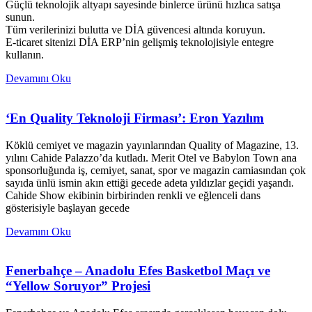
Güçlü teknolojik altyapı sayesinde binlerce ürünü hızlıca satışa
sunun.
Tüm verilerinizi bulutta ve DİA güvencesi altında koruyun.
E-ticaret sitenizi DİA ERP’nin gelişmiş teknolojisiyle entegre
kullanın.
Devamını Oku
‘En Quality Teknoloji Firması’: Eron Yazılım
Köklü cemiyet ve magazin yayınlarından Quality of Magazine, 13.
yılını Cahide Palazzo’da kutladı. Merit Otel ve Babylon Town ana
sponsorluğunda iş, cemiyet, sanat, spor ve magazin camiasından çok
sayıda ünlü ismin akın ettiği gecede adeta yıldızlar geçidi yaşandı.
Cahide Show ekibinin birbirinden renkli ve eğlenceli dans
gösterisiyle başlayan gecede
Devamını Oku
Fenerbahçe – Anadolu Efes Basketbol Maçı ve
“Yellow Soruyor” Projesi