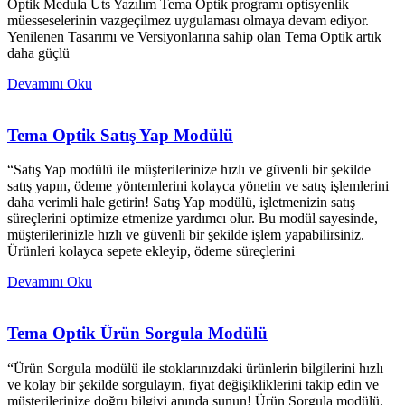
Optik Medula Üts Yazılım Tema Optik programı optisyenlik
müesseselerinin vazgeçilmez uygulaması olmaya devam ediyor.
Yenilenen Tasarımı ve Versiyonlarına sahip olan Tema Optik artık
daha güçlü
Devamını Oku
Tema Optik Satış Yap Modülü
“Satış Yap modülü ile müşterilerinize hızlı ve güvenli bir şekilde
satış yapın, ödeme yöntemlerini kolayca yönetin ve satış işlemlerini
daha verimli hale getirin! Satış Yap modülü, işletmenizin satış
süreçlerini optimize etmenize yardımcı olur. Bu modül sayesinde,
müşterilerinizle hızlı ve güvenli bir şekilde işlem yapabilirsiniz.
Ürünleri kolayca sepete ekleyip, ödeme süreçlerini
Devamını Oku
Tema Optik Ürün Sorgula Modülü
“Ürün Sorgula modülü ile stoklarınızdaki ürünlerin bilgilerini hızlı
ve kolay bir şekilde sorgulayın, fiyat değişikliklerini takip edin ve
müşterilerinize doğru bilgiyi anında sunun! Ürün Sorgula modülü,