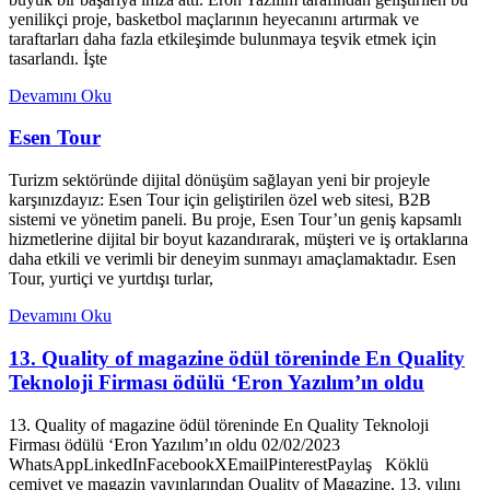
yenilikçi proje, basketbol maçlarının heyecanını artırmak ve
taraftarları daha fazla etkileşimde bulunmaya teşvik etmek için
tasarlandı. İşte
Devamını Oku
Esen Tour
Turizm sektöründe dijital dönüşüm sağlayan yeni bir projeyle
karşınızdayız: Esen Tour için geliştirilen özel web sitesi, B2B
sistemi ve yönetim paneli. Bu proje, Esen Tour’un geniş kapsamlı
hizmetlerine dijital bir boyut kazandırarak, müşteri ve iş ortaklarına
daha etkili ve verimli bir deneyim sunmayı amaçlamaktadır. Esen
Tour, yurtiçi ve yurtdışı turlar,
Devamını Oku
13. Quality of magazine ödül töreninde En Quality
Teknoloji Firması ödülü ‘Eron Yazılım’ın oldu
13. Quality of magazine ödül töreninde En Quality Teknoloji
Firması ödülü ‘Eron Yazılım’ın oldu 02/02/2023
WhatsAppLinkedInFacebookXEmailPinterestPaylaş Köklü
cemiyet ve magazin yayınlarından Quality of Magazine, 13. yılını