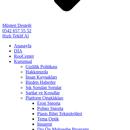
Müşteri Desteği
0542 657 55 52
Hızlı Teklif Al
Anasayfa
DİA
RooCenter
Kurumsal
Gizlilik Politikası
Hakkımızda
İnsan Kaynakları
Bizden Haberler
Sık Sorulan Sorular
Şartlar ve Koşullar
Platform Ortaklıkları
Eron Sigorta
Poligo Sigorta
Piasis Bilgi Teknolojileri
Tema Optik
Insurent
Dia Ön Muhasebe Programı