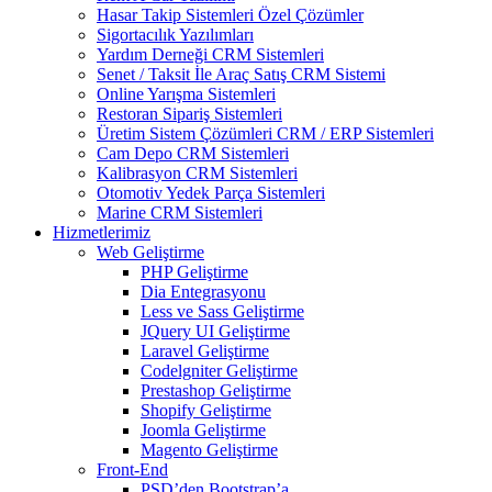
Hasar Takip Sistemleri Özel Çözümler
Sigortacılık Yazılımları
Yardım Derneği CRM Sistemleri
Senet / Taksit İle Araç Satış CRM Sistemi
Online Yarışma Sistemleri
Restoran Sipariş Sistemleri
Üretim Sistem Çözümleri CRM / ERP Sistemleri
Cam Depo CRM Sistemleri
Kalibrasyon CRM Sistemleri
Otomotiv Yedek Parça Sistemleri
Marine CRM Sistemleri
Hizmetlerimiz
Web Geliştirme
PHP Geliştirme
Dia Entegrasyonu
Less ve Sass Geliştirme
JQuery UI Geliştirme
Laravel Geliştirme
Codelgniter Geliştirme
Prestashop Geliştirme
Shopify Geliştirme
Joomla Geliştirme
Magento Geliştirme
Front-End
PSD’den Bootstrap’a