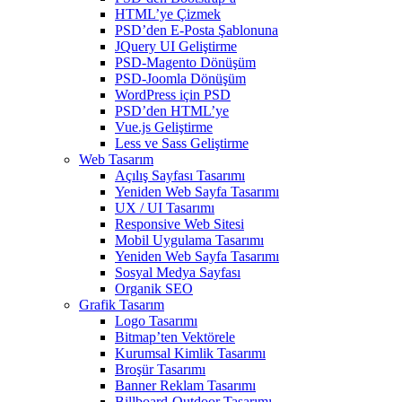
HTML’ye Çizmek
PSD’den E-Posta Şablonuna
JQuery UI Geliştirme
PSD-Magento Dönüşüm
PSD-Joomla Dönüşüm
WordPress için PSD
PSD’den HTML’ye
Vue.js Geliştirme
Less ve Sass Geliştirme
Web Tasarım
Açılış Sayfası Tasarımı
Yeniden Web Sayfa Tasarımı
UX / UI Tasarımı
Responsive Web Sitesi
Mobil Uygulama Tasarımı
Yeniden Web Sayfa Tasarımı
Sosyal Medya Sayfası
Organik SEO
Grafik Tasarım
Logo Tasarımı
Bitmap’ten Vektörele
Kurumsal Kimlik Tasarımı
Broşür Tasarımı
Banner Reklam Tasarımı
Billboard-Outdoor Tasarımı