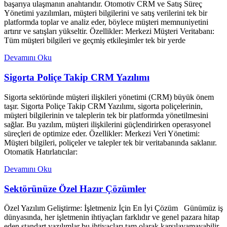
başarıya ulaşmanın anahtarıdır. Otomotiv CRM ve Satış Süreç
Yönetimi yazılımları, müşteri bilgilerini ve satış verilerini tek bir
platformda toplar ve analiz eder, böylece müşteri memnuniyetini
artırır ve satışları yükseltir. Özellikler: Merkezi Müşteri Veritabanı:
Tüm müşteri bilgileri ve geçmiş etkileşimler tek bir yerde
Devamını Oku
Sigorta Poliçe Takip CRM Yazılımı
Sigorta sektöründe müşteri ilişkileri yönetimi (CRM) büyük önem
taşır. Sigorta Poliçe Takip CRM Yazılımı, sigorta poliçelerinin,
müşteri bilgilerinin ve taleplerin tek bir platformda yönetilmesini
sağlar. Bu yazılım, müşteri ilişkilerini güçlendirirken operasyonel
süreçleri de optimize eder. Özellikler: Merkezi Veri Yönetimi:
Müşteri bilgileri, poliçeler ve talepler tek bir veritabanında saklanır.
Otomatik Hatırlatıcılar:
Devamını Oku
Sektörünüze Özel Hazır Çözümler
Özel Yazılım Geliştirme: İşletmeniz İçin En İyi Çözüm Günümüz iş
dünyasında, her işletmenin ihtiyaçları farklıdır ve genel pazara hitap
eden standart yazılımlar bu ihtiyaçları tam olarak karşılayamayabilir.