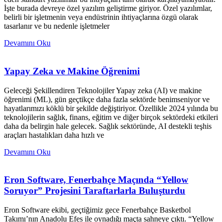
İşte burada devreye özel yazılım geliştirme giriyor. Özel yazılımlar,
belirli bir işletmenin veya endüstrinin ihtiyaçlarına özgü olarak
tasarlanır ve bu nedenle işletmeler
Devamını Oku
Yapay Zeka ve Makine Öğrenimi
Geleceği Şekillendiren Teknolojiler Yapay zeka (AI) ve makine
öğrenimi (ML), gün geçtikçe daha fazla sektörde benimseniyor ve
hayatlarımızı köklü bir şekilde değiştiriyor. Özellikle 2024 yılında bu
teknolojilerin sağlık, finans, eğitim ve diğer birçok sektördeki etkileri
daha da belirgin hale gelecek. Sağlık sektöründe, AI destekli teşhis
araçları hastalıkları daha hızlı ve
Devamını Oku
Eron Software, Fenerbahçe Maçında “Yellow
Soruyor” Projesini Taraftarlarla Buluşturdu
Eron Software ekibi, geçtiğimiz gece Fenerbahçe Basketbol
Takımı’nın Anadolu Efes ile oynadığı maçta sahneye çıktı. “Yellow