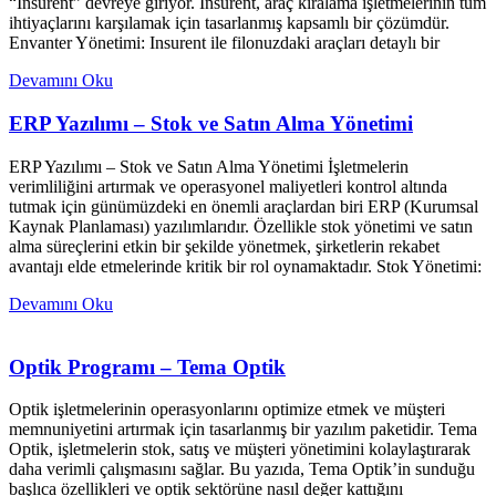
“Insurent” devreye giriyor. Insurent, araç kiralama işletmelerinin tüm
ihtiyaçlarını karşılamak için tasarlanmış kapsamlı bir çözümdür.
Envanter Yönetimi: Insurent ile filonuzdaki araçları detaylı bir
Devamını Oku
ERP Yazılımı – Stok ve Satın Alma Yönetimi
ERP Yazılımı – Stok ve Satın Alma Yönetimi İşletmelerin
verimliliğini artırmak ve operasyonel maliyetleri kontrol altında
tutmak için günümüzdeki en önemli araçlardan biri ERP (Kurumsal
Kaynak Planlaması) yazılımlarıdır. Özellikle stok yönetimi ve satın
alma süreçlerini etkin bir şekilde yönetmek, şirketlerin rekabet
avantajı elde etmelerinde kritik bir rol oynamaktadır. Stok Yönetimi:
Devamını Oku
Optik Programı – Tema Optik
Optik işletmelerinin operasyonlarını optimize etmek ve müşteri
memnuniyetini artırmak için tasarlanmış bir yazılım paketidir. Tema
Optik, işletmelerin stok, satış ve müşteri yönetimini kolaylaştırarak
daha verimli çalışmasını sağlar. Bu yazıda, Tema Optik’in sunduğu
başlıca özellikleri ve optik sektörüne nasıl değer kattığını