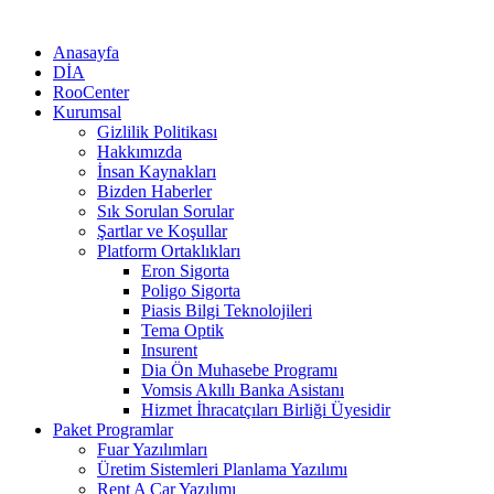
Anasayfa
DİA
RooCenter
Kurumsal
Gizlilik Politikası
Hakkımızda
İnsan Kaynakları
Bizden Haberler
Sık Sorulan Sorular
Şartlar ve Koşullar
Platform Ortaklıkları
Eron Sigorta
Poligo Sigorta
Piasis Bilgi Teknolojileri
Tema Optik
Insurent
Dia Ön Muhasebe Programı
Vomsis Akıllı Banka Asistanı
Hizmet İhracatçıları Birliği Üyesidir
Paket Programlar
Fuar Yazılımları
Üretim Sistemleri Planlama Yazılımı
Rent A Car Yazılımı