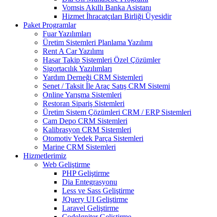
Vomsis Akıllı Banka Asistanı
Hizmet İhracatçıları Birliği Üyesidir
Paket Programlar
Fuar Yazılımları
Üretim Sistemleri Planlama Yazılımı
Rent A Car Yazılımı
Hasar Takip Sistemleri Özel Çözümler
Sigortacılık Yazılımları
Yardım Derneği CRM Sistemleri
Senet / Taksit İle Araç Satış CRM Sistemi
Online Yarışma Sistemleri
Restoran Sipariş Sistemleri
Üretim Sistem Çözümleri CRM / ERP Sistemleri
Cam Depo CRM Sistemleri
Kalibrasyon CRM Sistemleri
Otomotiv Yedek Parça Sistemleri
Marine CRM Sistemleri
Hizmetlerimiz
Web Geliştirme
PHP Geliştirme
Dia Entegrasyonu
Less ve Sass Geliştirme
JQuery UI Geliştirme
Laravel Geliştirme
Codelgniter Geliştirme