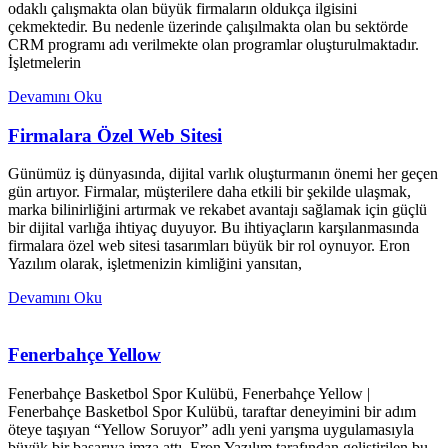
odaklı çalışmakta olan büyük firmaların oldukça ilgisini
çekmektedir. Bu nedenle üzerinde çalışılmakta olan bu sektörde
CRM programı adı verilmekte olan programlar oluşturulmaktadır.
İşletmelerin
Devamını Oku
Firmalara Özel Web Sitesi
Günümüz iş dünyasında, dijital varlık oluşturmanın önemi her geçen
gün artıyor. Firmalar, müşterilere daha etkili bir şekilde ulaşmak,
marka bilinirliğini artırmak ve rekabet avantajı sağlamak için güçlü
bir dijital varlığa ihtiyaç duyuyor. Bu ihtiyaçların karşılanmasında
firmalara özel web sitesi tasarımları büyük bir rol oynuyor. Eron
Yazılım olarak, işletmenizin kimliğini yansıtan,
Devamını Oku
Fenerbahçe Yellow
Fenerbahçe Basketbol Spor Kulübü, Fenerbahçe Yellow |
Fenerbahçe Basketbol Spor Kulübü, taraftar deneyimini bir adım
öteye taşıyan “Yellow Soruyor” adlı yeni yarışma uygulamasıyla
büyük bir başarıya imza attı. Eron Yazılım tarafından geliştirilen bu