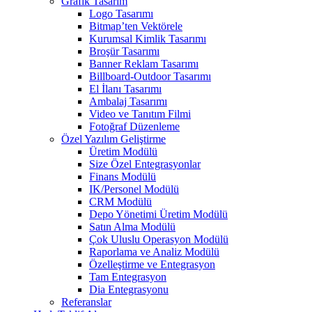
Grafik Tasarım
Logo Tasarımı
Bitmap’ten Vektörele
Kurumsal Kimlik Tasarımı
Broşür Tasarımı
Banner Reklam Tasarımı
Billboard-Outdoor Tasarımı
El İlanı Tasarımı
Ambalaj Tasarımı
Video ve Tanıtım Filmi
Fotoğraf Düzenleme
Özel Yazılım Geliştirme
Üretim Modülü
Size Özel Entegrasyonlar
Finans Modülü
IK/Personel Modülü
CRM Modülü
Depo Yönetimi Üretim Modülü
Satın Alma Modülü
Çok Uluslu Operasyon Modülü
Raporlama ve Analiz Modülü
Özelleştirme ve Entegrasyon
Tam Entegrasyon
Dia Entegrasyonu
Referanslar