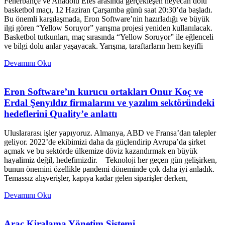
Fenerbahçe ve Anadolu Efes arasında gerçekleşen heyecan dolu
basketbol maçı, 12 Haziran Çarşamba günü saat 20:30’da başladı.
Bu önemli karşılaşmada, Eron Software’nin hazırladığı ve büyük
ilgi gören “Yellow Soruyor” yarışma projesi yeniden kullanılacak.
Basketbol tutkunları, maç sırasında “Yellow Soruyor” ile eğlenceli
ve bilgi dolu anlar yaşayacak. Yarışma, taraftarların hem keyifli
Devamını Oku
Eron Software’ın kurucu ortakları Onur Koç ve
Erdal Şenyıldız firmalarını ve yazılım sektöründeki
hedeflerini Quality’e anlattı
Uluslararası işler yapıyoruz. Almanya, ABD ve Fransa’dan talepler
geliyor. 2022’de ekibimizi daha da güçlendirip Avrupa’da şirket
açmak ve bu sektörde ülkemize döviz kazandırmak en büyük
hayalimiz değil, hedefimizdir. Teknoloji her geçen gün gelişirken,
bunun önemini özellikle pandemi döneminde çok daha iyi anladık.
Temassız alışverişler, kapıya kadar gelen siparişler derken,
Devamını Oku
Araç Kiralama Yönetim Sistemi