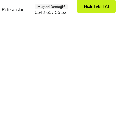
Hızlı Teklif Al
Müşteri Desteği
Referanslar
0542 657 55 52