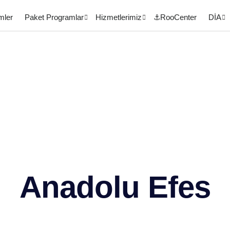
mler
Paket Programlar
Hizmetlerimiz
⚓RooCenter
DİA
Anadolu Efes