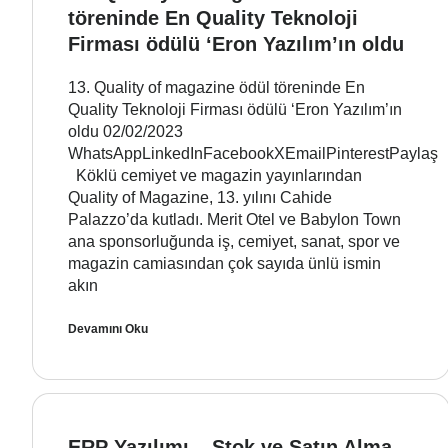
töreninde En Quality Teknoloji
Firması ödülü ‘Eron Yazılım’ın oldu
13. Quality of magazine ödül töreninde En
Quality Teknoloji Firması ödülü ‘Eron Yazılım’ın
oldu 02/02/2023
WhatsAppLinkedInFacebookXEmailPinterestPaylaş
Köklü cemiyet ve magazin yayınlarından
Quality of Magazine, 13. yılını Cahide
Palazzo’da kutladı. Merit Otel ve Babylon Town
ana sponsorluğunda iş, cemiyet, sanat, spor ve
magazin camiasından çok sayıda ünlü ismin
akın
Devamını Oku
ERP Yazılımı – Stok ve Satın Alma