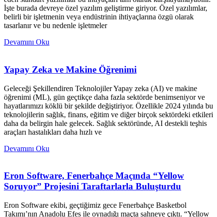
İşte burada devreye özel yazılım geliştirme giriyor. Özel yazılımlar,
belirli bir işletmenin veya endüstrinin ihtiyaçlarına özgü olarak
tasarlanır ve bu nedenle işletmeler
Devamını Oku
Yapay Zeka ve Makine Öğrenimi
Geleceği Şekillendiren Teknolojiler Yapay zeka (AI) ve makine
öğrenimi (ML), gün geçtikçe daha fazla sektörde benimseniyor ve
hayatlarımızı köklü bir şekilde değiştiriyor. Özellikle 2024 yılında bu
teknolojilerin sağlık, finans, eğitim ve diğer birçok sektördeki etkileri
daha da belirgin hale gelecek. Sağlık sektöründe, AI destekli teşhis
araçları hastalıkları daha hızlı ve
Devamını Oku
Eron Software, Fenerbahçe Maçında “Yellow
Soruyor” Projesini Taraftarlarla Buluşturdu
Eron Software ekibi, geçtiğimiz gece Fenerbahçe Basketbol
Takımı’nın Anadolu Efes ile oynadığı maçta sahneye çıktı. “Yellow