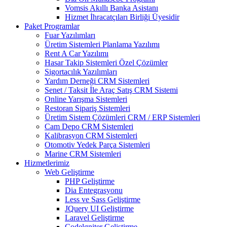
Vomsis Akıllı Banka Asistanı
Hizmet İhracatçıları Birliği Üyesidir
Paket Programlar
Fuar Yazılımları
Üretim Sistemleri Planlama Yazılımı
Rent A Car Yazılımı
Hasar Takip Sistemleri Özel Çözümler
Sigortacılık Yazılımları
Yardım Derneği CRM Sistemleri
Senet / Taksit İle Araç Satış CRM Sistemi
Online Yarışma Sistemleri
Restoran Sipariş Sistemleri
Üretim Sistem Çözümleri CRM / ERP Sistemleri
Cam Depo CRM Sistemleri
Kalibrasyon CRM Sistemleri
Otomotiv Yedek Parça Sistemleri
Marine CRM Sistemleri
Hizmetlerimiz
Web Geliştirme
PHP Geliştirme
Dia Entegrasyonu
Less ve Sass Geliştirme
JQuery UI Geliştirme
Laravel Geliştirme
Codelgniter Geliştirme