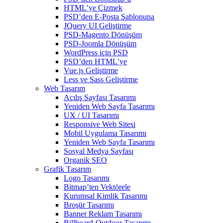
HTML’ye Çizmek
PSD’den E-Posta Şablonuna
JQuery UI Geliştirme
PSD-Magento Dönüşüm
PSD-Joomla Dönüşüm
WordPress için PSD
PSD’den HTML’ye
Vue.js Geliştirme
Less ve Sass Geliştirme
Web Tasarım
Açılış Sayfası Tasarımı
Yeniden Web Sayfa Tasarımı
UX / UI Tasarımı
Responsive Web Sitesi
Mobil Uygulama Tasarımı
Yeniden Web Sayfa Tasarımı
Sosyal Medya Sayfası
Organik SEO
Grafik Tasarım
Logo Tasarımı
Bitmap’ten Vektörele
Kurumsal Kimlik Tasarımı
Broşür Tasarımı
Banner Reklam Tasarımı
Billboard-Outdoor Tasarımı