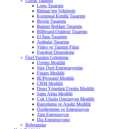
Grafik Tasarım
Logo Tasarımı
Bitmap’ten Vektörele
Kurumsal Kimlik Tasarımı
Broşür Tasarımı
Banner Reklam Tasarımı
Billboard-Outdoor Tasarımı
El İlanı Tasarımı
Ambalaj Tasarımı
Video ve Tanıtım Filmi
Fotoğraf Düzenleme
Özel Yazılım Geliştirme
Üretim Modülü
Size Özel Entegrasyonlar
Finans Modülü
IK/Personel Modülü
CRM Modülü
Depo Yönetimi Üretim Modülü
Satın Alma Modülü
Çok Uluslu Operasyon Modülü
Raporlama ve Analiz Modülü
Özelleştirme ve Entegrasyon
Tam Entegrasyon
Dia Entegrasyonu
Referanslar