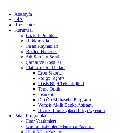
Anasayfa
DİA
RooCenter
Kurumsal
Gizlilik Politikası
Hakkımızda
İnsan Kaynakları
Bizden Haberler
Sık Sorulan Sorular
Şartlar ve Koşullar
Platform Ortaklıkları
Eron Sigorta
Poligo Sigorta
Piasis Bilgi Teknolojileri
Tema Optik
Insurent
Dia Ön Muhasebe Programı
Vomsis Akıllı Banka Asistanı
Hizmet İhracatçıları Birliği Üyesidir
Paket Programlar
Fuar Yazılımları
Üretim Sistemleri Planlama Yazılımı
Rent A Car Yazılımı