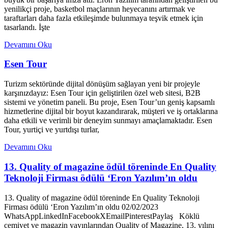
yenilikçi proje, basketbol maçlarının heyecanını artırmak ve
taraftarları daha fazla etkileşimde bulunmaya teşvik etmek için
tasarlandı. İşte
Devamını Oku
Esen Tour
Turizm sektöründe dijital dönüşüm sağlayan yeni bir projeyle
karşınızdayız: Esen Tour için geliştirilen özel web sitesi, B2B
sistemi ve yönetim paneli. Bu proje, Esen Tour’un geniş kapsamlı
hizmetlerine dijital bir boyut kazandırarak, müşteri ve iş ortaklarına
daha etkili ve verimli bir deneyim sunmayı amaçlamaktadır. Esen
Tour, yurtiçi ve yurtdışı turlar,
Devamını Oku
13. Quality of magazine ödül töreninde En Quality
Teknoloji Firması ödülü ‘Eron Yazılım’ın oldu
13. Quality of magazine ödül töreninde En Quality Teknoloji
Firması ödülü ‘Eron Yazılım’ın oldu 02/02/2023
WhatsAppLinkedInFacebookXEmailPinterestPaylaş Köklü
cemiyet ve magazin yayınlarından Quality of Magazine, 13. yılını