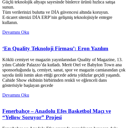
Güçlü teknolojik altyapı sayesinde binlerce ürünü hızlıca satışa
sunun.
Tüm verilerinizi bulutta ve DİA güvencesi altında koruyun.
E-ticaret sitenizi DİA ERP’nin gelişmiş teknolojisiyle entegre
kullanın.
Devamını Oku
‘En Quality Teknoloji Firması’: Eron Yazılım
Köklü cemiyet ve magazin yayınlarından Quality of Magazine, 13.
yılını Cahide Palazzo’da kutladı. Merit Otel ve Babylon Town ana
sponsorluğunda iş, cemiyet, sanat, spor ve magazin camiasından çok
sayıda ünlü ismin akın ettiği gecede adeta yıldızlar geçidi yaşandı.
Cahide Show ekibinin birbirinden renkli ve eğlenceli dans
gösterisiyle başlayan gecede
Devamını Oku
Fenerbahçe – Anadolu Efes Basketbol Maçı ve
“Yellow Soruyor” Projesi