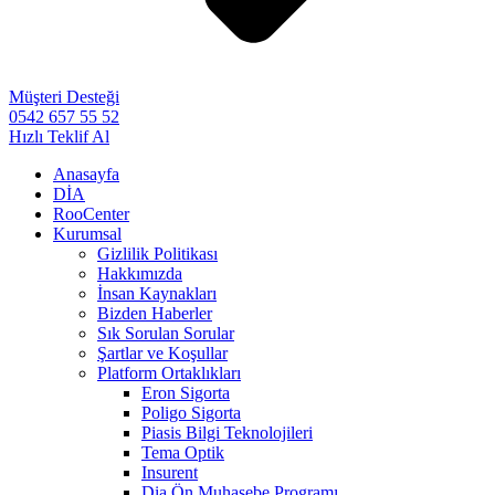
Müşteri Desteği
0542 657 55 52
Hızlı Teklif Al
Anasayfa
DİA
RooCenter
Kurumsal
Gizlilik Politikası
Hakkımızda
İnsan Kaynakları
Bizden Haberler
Sık Sorulan Sorular
Şartlar ve Koşullar
Platform Ortaklıkları
Eron Sigorta
Poligo Sigorta
Piasis Bilgi Teknolojileri
Tema Optik
Insurent
Dia Ön Muhasebe Programı