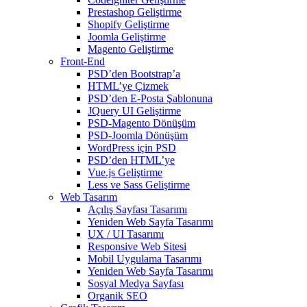
Prestashop Geliştirme
Shopify Geliştirme
Joomla Geliştirme
Magento Geliştirme
Front-End
PSD’den Bootstrap’a
HTML’ye Çizmek
PSD’den E-Posta Şablonuna
JQuery UI Geliştirme
PSD-Magento Dönüşüm
PSD-Joomla Dönüşüm
WordPress için PSD
PSD’den HTML’ye
Vue.js Geliştirme
Less ve Sass Geliştirme
Web Tasarım
Açılış Sayfası Tasarımı
Yeniden Web Sayfa Tasarımı
UX / UI Tasarımı
Responsive Web Sitesi
Mobil Uygulama Tasarımı
Yeniden Web Sayfa Tasarımı
Sosyal Medya Sayfası
Organik SEO