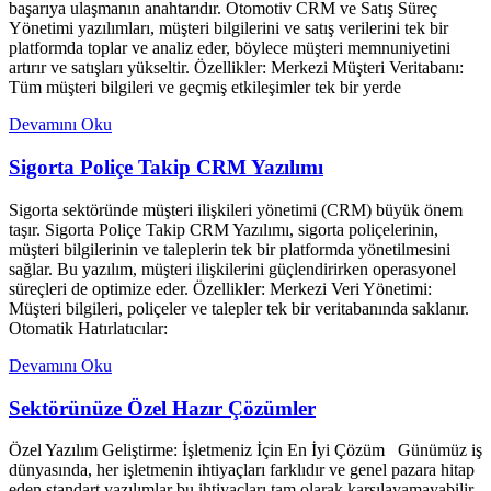
başarıya ulaşmanın anahtarıdır. Otomotiv CRM ve Satış Süreç
Yönetimi yazılımları, müşteri bilgilerini ve satış verilerini tek bir
platformda toplar ve analiz eder, böylece müşteri memnuniyetini
artırır ve satışları yükseltir. Özellikler: Merkezi Müşteri Veritabanı:
Tüm müşteri bilgileri ve geçmiş etkileşimler tek bir yerde
Devamını Oku
Sigorta Poliçe Takip CRM Yazılımı
Sigorta sektöründe müşteri ilişkileri yönetimi (CRM) büyük önem
taşır. Sigorta Poliçe Takip CRM Yazılımı, sigorta poliçelerinin,
müşteri bilgilerinin ve taleplerin tek bir platformda yönetilmesini
sağlar. Bu yazılım, müşteri ilişkilerini güçlendirirken operasyonel
süreçleri de optimize eder. Özellikler: Merkezi Veri Yönetimi:
Müşteri bilgileri, poliçeler ve talepler tek bir veritabanında saklanır.
Otomatik Hatırlatıcılar:
Devamını Oku
Sektörünüze Özel Hazır Çözümler
Özel Yazılım Geliştirme: İşletmeniz İçin En İyi Çözüm Günümüz iş
dünyasında, her işletmenin ihtiyaçları farklıdır ve genel pazara hitap
eden standart yazılımlar bu ihtiyaçları tam olarak karşılayamayabilir.