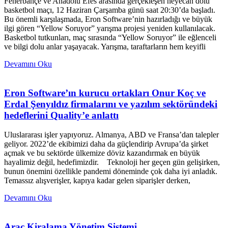
Fenerbahçe ve Anadolu Efes arasında gerçekleşen heyecan dolu
basketbol maçı, 12 Haziran Çarşamba günü saat 20:30’da başladı.
Bu önemli karşılaşmada, Eron Software’nin hazırladığı ve büyük
ilgi gören “Yellow Soruyor” yarışma projesi yeniden kullanılacak.
Basketbol tutkunları, maç sırasında “Yellow Soruyor” ile eğlenceli
ve bilgi dolu anlar yaşayacak. Yarışma, taraftarların hem keyifli
Devamını Oku
Eron Software’ın kurucu ortakları Onur Koç ve
Erdal Şenyıldız firmalarını ve yazılım sektöründeki
hedeflerini Quality’e anlattı
Uluslararası işler yapıyoruz. Almanya, ABD ve Fransa’dan talepler
geliyor. 2022’de ekibimizi daha da güçlendirip Avrupa’da şirket
açmak ve bu sektörde ülkemize döviz kazandırmak en büyük
hayalimiz değil, hedefimizdir. Teknoloji her geçen gün gelişirken,
bunun önemini özellikle pandemi döneminde çok daha iyi anladık.
Temassız alışverişler, kapıya kadar gelen siparişler derken,
Devamını Oku
Araç Kiralama Yönetim Sistemi