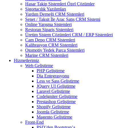
Hasar Takip Sistemleri Özel Çözümler
Sigortacılık Yazılımları
Yardım Derneği CRM Sistemleri
Senet / Taksit İle Araç Satış CRM Sistemi
Online Yarışma Sistemleri
Restoran Sipariş Sistemleri
Üretim Sistem Çözümleri CRM / ERP Sistemleri
Cam Depo CRM Sistemleri
Kalibrasyon CRM Sistemleri
Otomotiv Yedek Parça Sistemleri
Marine CRM Sistemleri
Hizmetlerimiz
Web Geliştirme
PHP Geliştirme
Dia Entegrasyonu
Less ve Sass Geliştirme
JQuery UI Geliştirme
Laravel Geliştirme
Codelgniter Geliştirme
Prestashop Geliştirme
Shopify Geliştirme
Joomla Geliştirme
Magento Geliştirme
Front-End
PSD’den Bootstrap’a