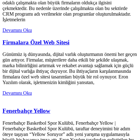
odaklı çalışmakta olan büyük firmaların oldukça ilgisini
çekmektedir. Bu nedenle üzerinde çalışılmakta olan bu sektörde
CRM programı adı verilmekte olan programlar oluşturulmaktadır.
İşletmelerin
Devamını Oku
Firmalara Özel Web Sitesi
Günümüz iş dünyasında, dijital varlık oluşturmanın önemi her geçen
gün artıyor. Firmalar, müşterilere daha etkili bir şekilde ulaşmak,
marka bilinirliğini artırmak ve rekabet avantajı sağlamak için güçlü
bir dijital varlığa ihtiyaç duyuyor. Bu ihtiyaçların karşılanmasında
firmalara özel web sitesi tasarımları büyük bir rol oynuyor. Eron
Yazılım olarak, işletmenizin kimliğini yansıtan,
Devamını Oku
Fenerbahçe Yellow
Fenerbahçe Basketbol Spor Kulübü, Fenerbahçe Yellow |
Fenerbahçe Basketbol Spor Kulübü, taraftar deneyimini bir adım
öteye taşıyan “Yellow Soruyor” adlı yeni yarışma uygulamasıyla
büyük bir başarıya imza attı. Eron Yazılım tarafından geliştirilen bu