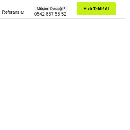
Müşteri Desteği
Hızlı Teklif Al
Referanslar
0542 657 55 52