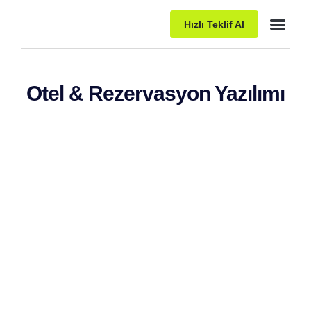
Hızlı Teklif Al
Paket Pro
Otel & Rezervasyon Yazılımı