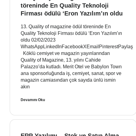
töreninde En Quality Teknoloji
Firması ödülü ‘Eron Yazılım’ın oldu
13. Quality of magazine ödül töreninde En
Quality Teknoloji Firması ödülü ‘Eron Yazılım’ın
oldu 02/02/2023
WhatsAppLinkedInFacebookXEmailPinterestPaylaş
Köklü cemiyet ve magazin yayınlarından
Quality of Magazine, 13. yılını Cahide
Palazzo’da kutladı. Merit Otel ve Babylon Town
ana sponsorluğunda iş, cemiyet, sanat, spor ve
magazin camiasından çok sayıda ünlü ismin
akın
Devamını Oku
ERP Yazılımı – Stok ve Satın Alma