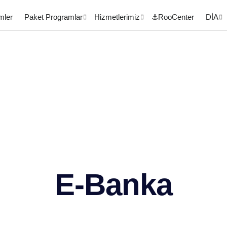
mler
Paket Programlar
Hizmetlerimiz
⚓RooCenter
DİA
E-Banka