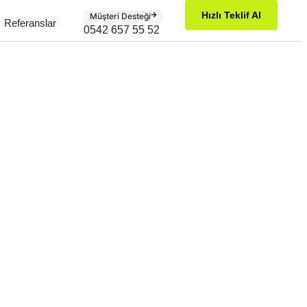
Hızlı Teklif Al
Müşteri Desteği
Referanslar
0542 657 55 52