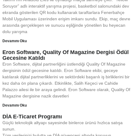
Soruyor” adlı interaktif yarışma projesi, basketbol salonundaki dev
ekranda gösterilen QR kodu kullanarak taraftarlara Fenerbahçe
Mobil Uygulaması üzerinden erişim imkanı sundu. Ekip, maç devre
arasında gerçekleşen ve sunucu eşliğinde yönetilen bu heyecan
dolu yarışma
Devamını Oku
Eron Software, Quality Of Magazine Dergisi Ödül
Gecesine Katıldı
Eron Software, dijital partnerliğini üstlendiği Quality Of Magazine
dergisinin ödül gecesine katıldı. Eron Software ekibi, geceye
katılarak dijital partnerliklerini ve sektördeki başarılı iş birliklerini bir
kez daha ön plana çıkardı. Etkinlikte, Salih Keçeci ve Cahide
Palazzo ailesi ile bir araya gelindi. Eron Software olarak, Quality Of
Magazine dergisine nazik davetleri
Devamını Oku
DİA E-Ticaret Programı
Güçlü teknolojik altyapı sayesinde binlerce ürünü hızlıca satışa
sunun.
Tüm verilerinizi bulutta ve DİA güvencesi altında koruyun.