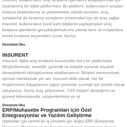
tasarlanmış bir dijital platformdur. Bu platform, kullanıcıların araçları
kolayca kiralamasına ve yönetmesine olanak tanırken, araç
sahiplerine de kiralama süreçlerini yönetmeleri için bir araç sağlar.
Insurent, kullanıcıların kredi kartı bilgilerini paylaşmadan araç
kiralama işlemlerini gerçekleştirmelerine olanak tanır ve müşterilere
esnek kiralama seçenekleri sunar. Ayrıca,
Devamını Oku
INSURENT
Insurent, dijital araç kiralama konusunda öncü bir platformdur.
Müşterilerimize, esneklik, güvenlik ve kolaylık sunarak seyahat
deneyimlerini dönüştürmeye odaklanıyoruz. Müşteri memnuniyeti,
işimizin merkezinde yer alır. Insurent ekibi olarak, her bir
müşterimizin ihtiyaçlarına uygun çözümler sunmak için sürekli olarak
çalışıyoruz. Geniş araç yelpazemiz, 7/24 müşteri desteğimiz ve
güvenli teknolojimizle, müşterilerimize en iyi
Devamını Oku
ERP/Muhasebe Programları için Özel
Entegrasyonlar ve Yazılım Geliştirme
İşletmeler için verimli bir iş yönetimi için doğru ERP (Enterprise
Resource Planning) ve muhasebe yazılımları seçimi son derece