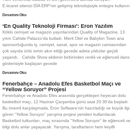
E-ticaret sitenizi DİA ERP’nin gelişmiş teknolojisiyle entegre kullanın.
Devamını Oku
‘En Quality Teknoloji Firması’: Eron Yazılım
Köklü cemiyet ve magazin yayınlarından Quality of Magazine, 13.
yılını Cahide Palazzo’da kutladı. Merit Otel ve Babylon Town ana
sponsorluğunda iş, cemiyet, sanat, spor ve magazin camiasından
çok sayıda ünlü ismin akın ettiği gecede adeta yıldızlar geçidi
yaşandı. Cahide Show ekibinin birbirinden renkli ve eğlenceli dans
gösterisiyle başlayan gecede
Devamını Oku
Fenerbahçe – Anadolu Efes Basketbol Maçı ve
“Yellow Soruyor” Projesi
Fenerbahçe ve Anadolu Efes arasında gerçekleşen heyecan dolu
basketbol maçı, 12 Haziran Çarşamba günü saat 20:30’da başladı.
Bu önemli karşılaşmada, Eron Software’nin hazırladığı ve büyük ilgi
gören “Yellow Soruyor” yarışma projesi yeniden kullanılacak.
Basketbol tutkunları, maç sırasında “Yellow Soruyor” ile eğlenceli ve
bilgi dolu anlar yaşayacak. Yarışma, taraftarların hem keyifli