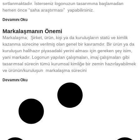
sırtlanmaktadır. İsterseniz logonuzun tasarımına başlamadan
hemen önce “saha araştırması” yapabilirsiniz.
Devamını Oku
Markalaşmanın Önemi
Markalaşma; Şirket, ürün, kişi ya da kuruluşların statü ve kimlik
kazanma sürecine verilmiş olan genel bir kavramdır. Bir ürün ya da
kuruluşun halihazır piyasadaki yerini alması için gereken şey isim,
yani markadır. Logonun yapılan çalışmaları, imaj çalışmaları gibi
tasarımsal sürecin tümü kurumsal kimliğe bir zemin hazırlayabilmek
ve ürünün/kuruluşun markalaşma sürecini
Devamını Oku