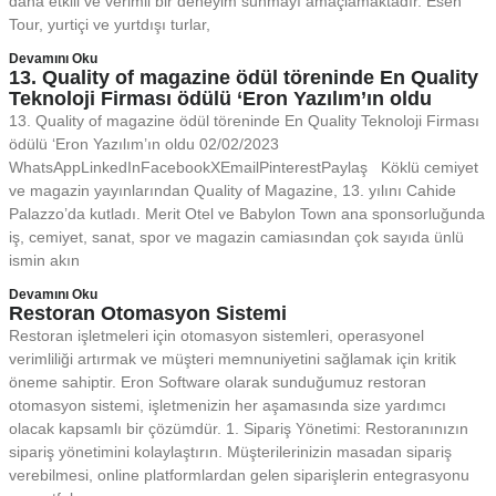
daha etkili ve verimli bir deneyim sunmayı amaçlamaktadır. Esen
Tour, yurtiçi ve yurtdışı turlar,
Devamını Oku
13. Quality of magazine ödül töreninde En Quality
Teknoloji Firması ödülü ‘Eron Yazılım’ın oldu
13. Quality of magazine ödül töreninde En Quality Teknoloji Firması
ödülü ‘Eron Yazılım’ın oldu 02/02/2023
WhatsAppLinkedInFacebookXEmailPinterestPaylaş Köklü cemiyet
ve magazin yayınlarından Quality of Magazine, 13. yılını Cahide
Palazzo’da kutladı. Merit Otel ve Babylon Town ana sponsorluğunda
iş, cemiyet, sanat, spor ve magazin camiasından çok sayıda ünlü
ismin akın
Devamını Oku
Restoran Otomasyon Sistemi
Restoran işletmeleri için otomasyon sistemleri, operasyonel
verimliliği artırmak ve müşteri memnuniyetini sağlamak için kritik
öneme sahiptir. Eron Software olarak sunduğumuz restoran
otomasyon sistemi, işletmenizin her aşamasında size yardımcı
olacak kapsamlı bir çözümdür. 1. Sipariş Yönetimi: Restoranınızın
sipariş yönetimini kolaylaştırın. Müşterilerinizin masadan sipariş
verebilmesi, online platformlardan gelen siparişlerin entegrasyonu