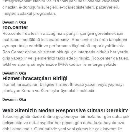
Entegrasyonlar: Nebim V3 ERP’nizi yeni nesil ödeme kaydedici
cihazlar, e-dönüşüm süreçleri, e-ticaret sistemleri, pazaryerleri,
müşteri sadakat programları,
Devamını Oku
roo.center
Roo.center’ da teslim alacağınız siparişin içeriğini görebilmek için
mal kabul modülünü kullanabilirsiniz. Roo.center’da ürün taleplerini
ayrı ayrı takip edebilir ve performans ölçümünü raporlayabilirsiniz.
Roo.Center online bir sistem olduğu için internetin olduğu her yerde
giriş yapabilir ve işlemlerinizi takip edebilirisiniz. Roo.center’da talep,
teklif ve sipariş süreçlerinizde IMPA kodları ile enterge şekilde
Devamını Oku
Hizmet İhracatçıları Birliği
Hizmet İhracatçıları Birliğine Hizmet İhracatı yapan veya yapmayı
planlayan Kurum ve Kuruluşlar üye olabilmektedir.
Devamını Oku
Web Sitenizin Neden Responsive Olması Gerekir?
Teknoloji günümüzde önüne geçilemeyen bir hızla her gün daha çok
gelişmekte ve dijital aygıtlar her geçen gün daha fazla hayatımıza
dahil olmaktadır. Günümüzde yeni yeni çıkmış bir çok kavram ile