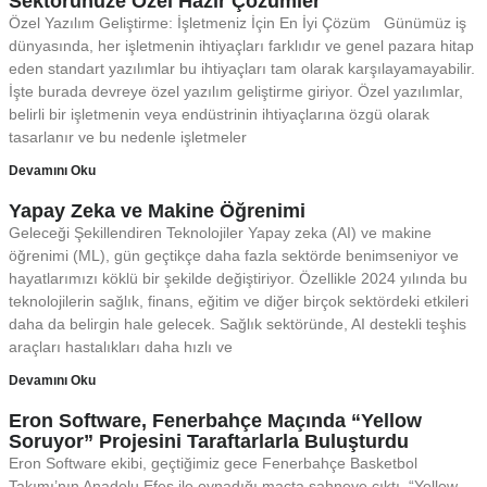
Sektörünüze Özel Hazır Çözümler
Özel Yazılım Geliştirme: İşletmeniz İçin En İyi Çözüm Günümüz iş
dünyasında, her işletmenin ihtiyaçları farklıdır ve genel pazara hitap
eden standart yazılımlar bu ihtiyaçları tam olarak karşılayamayabilir.
İşte burada devreye özel yazılım geliştirme giriyor. Özel yazılımlar,
belirli bir işletmenin veya endüstrinin ihtiyaçlarına özgü olarak
tasarlanır ve bu nedenle işletmeler
Devamını Oku
Yapay Zeka ve Makine Öğrenimi
Geleceği Şekillendiren Teknolojiler Yapay zeka (AI) ve makine
öğrenimi (ML), gün geçtikçe daha fazla sektörde benimseniyor ve
hayatlarımızı köklü bir şekilde değiştiriyor. Özellikle 2024 yılında bu
teknolojilerin sağlık, finans, eğitim ve diğer birçok sektördeki etkileri
daha da belirgin hale gelecek. Sağlık sektöründe, AI destekli teşhis
araçları hastalıkları daha hızlı ve
Devamını Oku
Eron Software, Fenerbahçe Maçında “Yellow
Soruyor” Projesini Taraftarlarla Buluşturdu
Eron Software ekibi, geçtiğimiz gece Fenerbahçe Basketbol
Takımı’nın Anadolu Efes ile oynadığı maçta sahneye çıktı. “Yellow