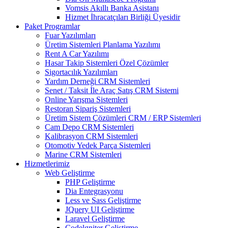
Vomsis Akıllı Banka Asistanı
Hizmet İhracatçıları Birliği Üyesidir
Paket Programlar
Fuar Yazılımları
Üretim Sistemleri Planlama Yazılımı
Rent A Car Yazılımı
Hasar Takip Sistemleri Özel Çözümler
Sigortacılık Yazılımları
Yardım Derneği CRM Sistemleri
Senet / Taksit İle Araç Satış CRM Sistemi
Online Yarışma Sistemleri
Restoran Sipariş Sistemleri
Üretim Sistem Çözümleri CRM / ERP Sistemleri
Cam Depo CRM Sistemleri
Kalibrasyon CRM Sistemleri
Otomotiv Yedek Parça Sistemleri
Marine CRM Sistemleri
Hizmetlerimiz
Web Geliştirme
PHP Geliştirme
Dia Entegrasyonu
Less ve Sass Geliştirme
JQuery UI Geliştirme
Laravel Geliştirme
Codelgniter Geliştirme