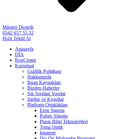
Müşteri Desteği
0542 657 55 52
Hızlı Teklif Al
Anasayfa
DİA
RooCenter
Kurumsal
Gizlilik Politikası
Hakkımızda
İnsan Kaynakları
Bizden Haberler
Sık Sorulan Sorular
Şartlar ve Koşullar
Platform Ortaklıkları
Eron Sigorta
Poligo Sigorta
Piasis Bilgi Teknolojileri
Tema Optik
Insurent
Dia Ön Muhasebe Programı