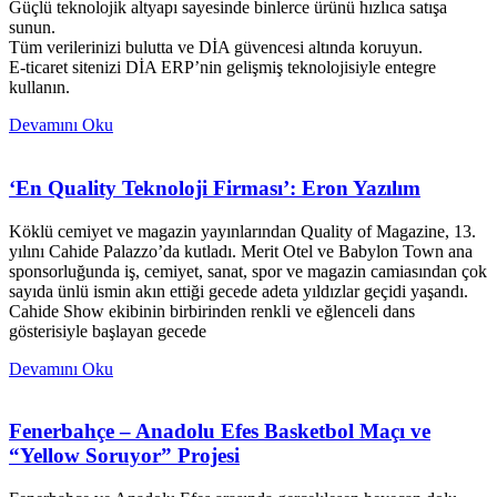
Güçlü teknolojik altyapı sayesinde binlerce ürünü hızlıca satışa
sunun.
Tüm verilerinizi bulutta ve DİA güvencesi altında koruyun.
E-ticaret sitenizi DİA ERP’nin gelişmiş teknolojisiyle entegre
kullanın.
Devamını Oku
‘En Quality Teknoloji Firması’: Eron Yazılım
Köklü cemiyet ve magazin yayınlarından Quality of Magazine, 13.
yılını Cahide Palazzo’da kutladı. Merit Otel ve Babylon Town ana
sponsorluğunda iş, cemiyet, sanat, spor ve magazin camiasından çok
sayıda ünlü ismin akın ettiği gecede adeta yıldızlar geçidi yaşandı.
Cahide Show ekibinin birbirinden renkli ve eğlenceli dans
gösterisiyle başlayan gecede
Devamını Oku
Fenerbahçe – Anadolu Efes Basketbol Maçı ve
“Yellow Soruyor” Projesi