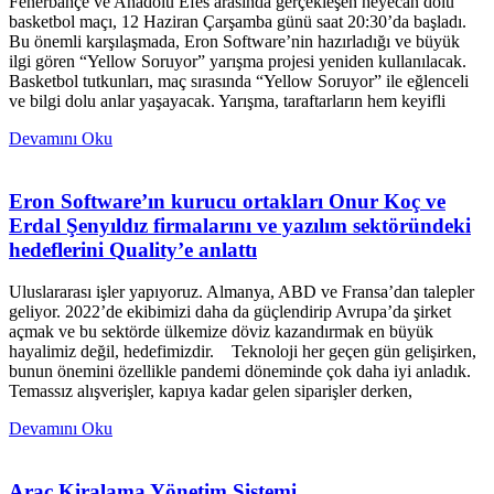
Fenerbahçe ve Anadolu Efes arasında gerçekleşen heyecan dolu
basketbol maçı, 12 Haziran Çarşamba günü saat 20:30’da başladı.
Bu önemli karşılaşmada, Eron Software’nin hazırladığı ve büyük
ilgi gören “Yellow Soruyor” yarışma projesi yeniden kullanılacak.
Basketbol tutkunları, maç sırasında “Yellow Soruyor” ile eğlenceli
ve bilgi dolu anlar yaşayacak. Yarışma, taraftarların hem keyifli
Devamını Oku
Eron Software’ın kurucu ortakları Onur Koç ve
Erdal Şenyıldız firmalarını ve yazılım sektöründeki
hedeflerini Quality’e anlattı
Uluslararası işler yapıyoruz. Almanya, ABD ve Fransa’dan talepler
geliyor. 2022’de ekibimizi daha da güçlendirip Avrupa’da şirket
açmak ve bu sektörde ülkemize döviz kazandırmak en büyük
hayalimiz değil, hedefimizdir. Teknoloji her geçen gün gelişirken,
bunun önemini özellikle pandemi döneminde çok daha iyi anladık.
Temassız alışverişler, kapıya kadar gelen siparişler derken,
Devamını Oku
Araç Kiralama Yönetim Sistemi