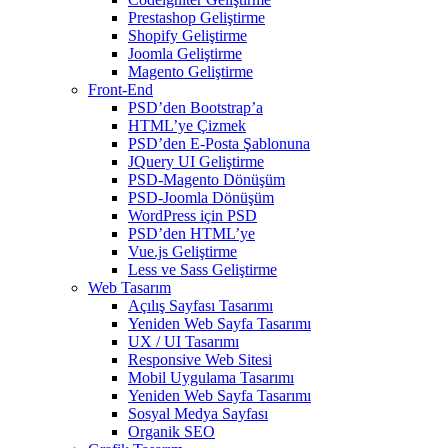
Prestashop Geliştirme
Shopify Geliştirme
Joomla Geliştirme
Magento Geliştirme
Front-End
PSD’den Bootstrap’a
HTML’ye Çizmek
PSD’den E-Posta Şablonuna
JQuery UI Geliştirme
PSD-Magento Dönüşüm
PSD-Joomla Dönüşüm
WordPress için PSD
PSD’den HTML’ye
Vue.js Geliştirme
Less ve Sass Geliştirme
Web Tasarım
Açılış Sayfası Tasarımı
Yeniden Web Sayfa Tasarımı
UX / UI Tasarımı
Responsive Web Sitesi
Mobil Uygulama Tasarımı
Yeniden Web Sayfa Tasarımı
Sosyal Medya Sayfası
Organik SEO