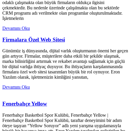
odaklı çalışmakta olan büyük firmaların oldukça ilgisini
çekmektedir. Bu nedenle üzerinde çalışılmakta olan bu sektörde
CRM programı adı verilmekte olan programlar oluşturulmaktadır.
İşletmelerin
Devamını Oku
Firmalara Özel Web Sitesi
Günümüz iş dünyasında, dijital varlık oluşturmanın önemi her geçen
gün artıyor. Firmalar, müşterilere daha etkili bir şekilde ulaşmak,
marka bilinirliğini artırmak ve rekabet avantajı sağlamak için güçlü
bir dijital varlığa ihtiyaç duyuyor. Bu ihtiyaçların karşılanmasında
firmalara özel web sitesi tasarımları büyük bir rol oynuyor. Eron
Yazılım olarak, işletmenizin kimliğini yansıtan,
Devamını Oku
Fenerbahçe Yellow
Fenerbahçe Basketbol Spor Kulübü, Fenerbahçe Yellow |
Fenerbahçe Basketbol Spor Kulübü, taraftar deneyimini bir adım
öteye taşıyan “Yellow Soruyor” adlı yeni yarışma uygulamasıyla
büyük bir başarıya imza attı. Eron Yazılım tarafından geliştirilen bu