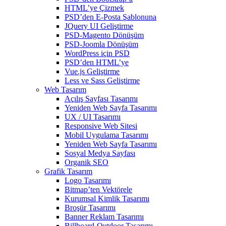
HTML’ye Çizmek
PSD’den E-Posta Şablonuna
JQuery UI Geliştirme
PSD-Magento Dönüşüm
PSD-Joomla Dönüşüm
WordPress için PSD
PSD’den HTML’ye
Vue.js Geliştirme
Less ve Sass Geliştirme
Web Tasarım
Açılış Sayfası Tasarımı
Yeniden Web Sayfa Tasarımı
UX / UI Tasarımı
Responsive Web Sitesi
Mobil Uygulama Tasarımı
Yeniden Web Sayfa Tasarımı
Sosyal Medya Sayfası
Organik SEO
Grafik Tasarım
Logo Tasarımı
Bitmap’ten Vektörele
Kurumsal Kimlik Tasarımı
Broşür Tasarımı
Banner Reklam Tasarımı
Billboard-Outdoor Tasarımı