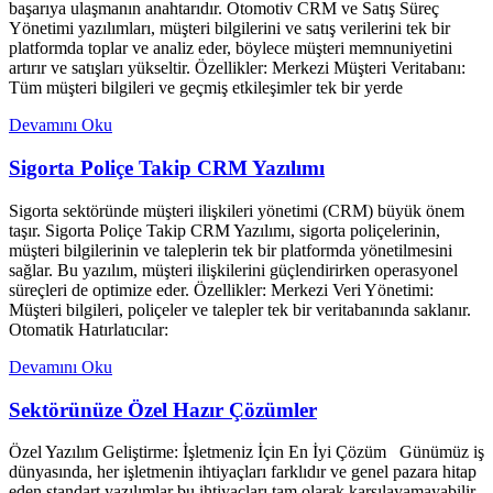
başarıya ulaşmanın anahtarıdır. Otomotiv CRM ve Satış Süreç
Yönetimi yazılımları, müşteri bilgilerini ve satış verilerini tek bir
platformda toplar ve analiz eder, böylece müşteri memnuniyetini
artırır ve satışları yükseltir. Özellikler: Merkezi Müşteri Veritabanı:
Tüm müşteri bilgileri ve geçmiş etkileşimler tek bir yerde
Devamını Oku
Sigorta Poliçe Takip CRM Yazılımı
Sigorta sektöründe müşteri ilişkileri yönetimi (CRM) büyük önem
taşır. Sigorta Poliçe Takip CRM Yazılımı, sigorta poliçelerinin,
müşteri bilgilerinin ve taleplerin tek bir platformda yönetilmesini
sağlar. Bu yazılım, müşteri ilişkilerini güçlendirirken operasyonel
süreçleri de optimize eder. Özellikler: Merkezi Veri Yönetimi:
Müşteri bilgileri, poliçeler ve talepler tek bir veritabanında saklanır.
Otomatik Hatırlatıcılar:
Devamını Oku
Sektörünüze Özel Hazır Çözümler
Özel Yazılım Geliştirme: İşletmeniz İçin En İyi Çözüm Günümüz iş
dünyasında, her işletmenin ihtiyaçları farklıdır ve genel pazara hitap
eden standart yazılımlar bu ihtiyaçları tam olarak karşılayamayabilir.