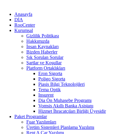
Anasayfa
DİA
RooCenter
Kurumsal
Gizlilik Politikası
Hakkımızda
İnsan Kaynakları
Bizden Haberler
Sık Sorulan Sorular
Şartlar ve Koşullar
Platform Ortaklıkları
Eron Sigorta
Poligo Sigorta
Piasis Bilgi Teknolojileri
Tema Optik
Insurent
Dia Ön Muhasebe Programı
Vomsis Akıllı Banka Asistanı
Hizmet İhracatçıları Birliği Üyesidir
Paket Programlar
Fuar Yazılımları
Üretim Sistemleri Planlama Yazılımı
Rent A Car Yazılımı