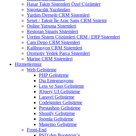
Hasar Takip Sistemleri Özel Çözümler
Sigortacılık Yazılımları
Yardım Derneği CRM Sistemleri
Senet / Taksit İle Araç Satış CRM Sistemi
Online Yarışma Sistemleri
Restoran Sipariş Sistemleri
Üretim Sistem Çözümleri CRM / ERP Sistemleri
Cam Depo CRM Sistemleri
Kalibrasyon CRM Sistemleri
Otomotiv Yedek Parça Sistemleri
Marine CRM Sistemleri
Hizmetlerimiz
Web Geliştirme
PHP Geliştirme
Dia Entegrasyonu
Less ve Sass Geliştirme
JQuery UI Geliştirme
Laravel Geliştirme
Codelgniter Geliştirme
Prestashop Geliştirme
Shopify Geliştirme
Joomla Geliştirme
Magento Geliştirme
Front-End
PSD’den Bootstrap’a