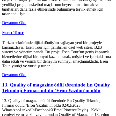
yenilikçi proje, basketbol maçlarının heyecanını artırmak ve
taraftarları daha fazla etkileşimde bulunmaya teşvik etmek için
tasarlandı. İşte
Devamını Oku
Esen Tour
Turizm sektöründe dijital dönüşüm sağlayan yeni bir projeyle
karşınızdayız: Esen Tour için geliştirilen özel web sitesi, B2B
sistemi ve yönetim paneli. Bu proje, Esen Tour’un geniş kapsamlı
hizmetlerine dijital bir boyut kazandırarak, müşteri ve iş ortaklarına
daha etkili ve verimli bir deneyim sunmayı amaçlamaktadır. Esen
Tour, yurtiçi ve yurtdışı turlar,
Devamını Oku
13. Quality of magazine ödül töreninde En Quality
Teknoloji Firması ödülü ‘Eron Yazılım’ın oldu
13. Quality of magazine ödül töreninde En Quality Teknoloji
Firması ödülü ‘Eron Yazılım’ın oldu 02/02/2023
WhatsAppLinkedInFacebookXEmailPinterestPaylaş Köklü
cemiyet ve magazin yayınlarından Quality of Magazine, 13. yılını