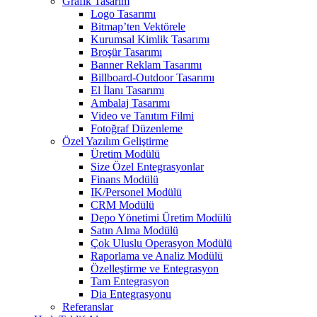
Grafik Tasarım
Logo Tasarımı
Bitmap’ten Vektörele
Kurumsal Kimlik Tasarımı
Broşür Tasarımı
Banner Reklam Tasarımı
Billboard-Outdoor Tasarımı
El İlanı Tasarımı
Ambalaj Tasarımı
Video ve Tanıtım Filmi
Fotoğraf Düzenleme
Özel Yazılım Geliştirme
Üretim Modülü
Size Özel Entegrasyonlar
Finans Modülü
IK/Personel Modülü
CRM Modülü
Depo Yönetimi Üretim Modülü
Satın Alma Modülü
Çok Uluslu Operasyon Modülü
Raporlama ve Analiz Modülü
Özelleştirme ve Entegrasyon
Tam Entegrasyon
Dia Entegrasyonu
Referanslar