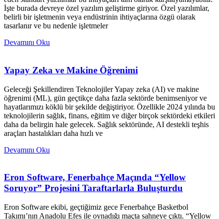
İşte burada devreye özel yazılım geliştirme giriyor. Özel yazılımlar,
belirli bir işletmenin veya endüstrinin ihtiyaçlarına özgü olarak
tasarlanır ve bu nedenle işletmeler
Devamını Oku
Yapay Zeka ve Makine Öğrenimi
Geleceği Şekillendiren Teknolojiler Yapay zeka (AI) ve makine
öğrenimi (ML), gün geçtikçe daha fazla sektörde benimseniyor ve
hayatlarımızı köklü bir şekilde değiştiriyor. Özellikle 2024 yılında bu
teknolojilerin sağlık, finans, eğitim ve diğer birçok sektördeki etkileri
daha da belirgin hale gelecek. Sağlık sektöründe, AI destekli teşhis
araçları hastalıkları daha hızlı ve
Devamını Oku
Eron Software, Fenerbahçe Maçında “Yellow
Soruyor” Projesini Taraftarlarla Buluşturdu
Eron Software ekibi, geçtiğimiz gece Fenerbahçe Basketbol
Takımı’nın Anadolu Efes ile oynadığı maçta sahneye çıktı. “Yellow