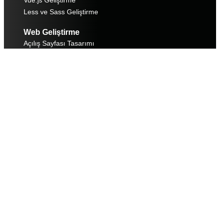
Vue.js Geliştirme
Less ve Sass Geliştirme
Web Geliştirme
Açılış Sayfası Tasarımı
Yeniden Web Sayfa Tasarımı
UX / UI Tasarımı
Responsive Web Sitesi
Mobil Uygulama Tasarımı
Yeniden Web Sayfa Tasarımı
Sosyal Medya Sayfası
Organik SEO
Özel Yazılım Geliştirme
Üretim Modülü
Size Özel Entegrasyonlar
Finans Modülü
IK/Personel Modülü
CRM Modülü
Depo Yönetimi Üretim Modülü