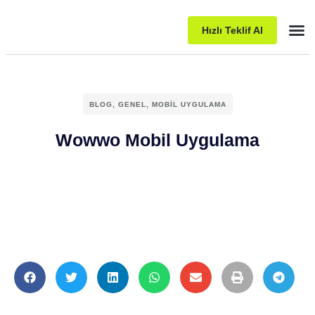
Hızlı Teklif Al
Pake
BLOG
,
GENEL
,
MOBIL UYGULAMA
Wowwo Mobil Uygulama