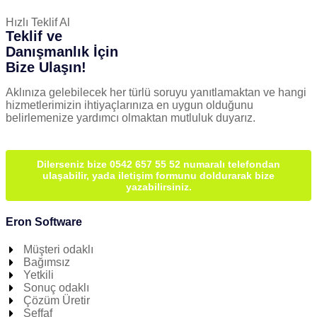
Hızlı Teklif Al
Teklif ve
Danışmanlık İçin
Bize Ulaşın!
Aklınıza gelebilecek her türlü soruyu yanıtlamaktan ve hangi
hizmetlerimizin ihtiyaçlarınıza en uygun olduğunu
belirlemenize yardımcı olmaktan mutluluk duyarız.
Dilerseniz bize 0542 657 55 52 numaralı telefondan
ulaşabilir, yada iletişim formunu doldurarak bize
yazabilirsiniz.
Eron Software
Müşteri odaklı
Bağımsız
Yetkili
Sonuç odaklı
Çözüm Üretir
Şeffaf