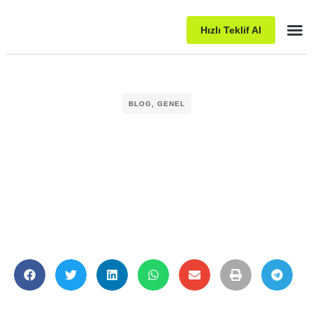
Hızlı Teklif Al
Pake
BLOG
,
GENEL