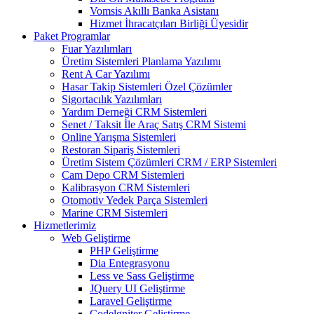
Vomsis Akıllı Banka Asistanı
Hizmet İhracatçıları Birliği Üyesidir
Paket Programlar
Fuar Yazılımları
Üretim Sistemleri Planlama Yazılımı
Rent A Car Yazılımı
Hasar Takip Sistemleri Özel Çözümler
Sigortacılık Yazılımları
Yardım Derneği CRM Sistemleri
Senet / Taksit İle Araç Satış CRM Sistemi
Online Yarışma Sistemleri
Restoran Sipariş Sistemleri
Üretim Sistem Çözümleri CRM / ERP Sistemleri
Cam Depo CRM Sistemleri
Kalibrasyon CRM Sistemleri
Otomotiv Yedek Parça Sistemleri
Marine CRM Sistemleri
Hizmetlerimiz
Web Geliştirme
PHP Geliştirme
Dia Entegrasyonu
Less ve Sass Geliştirme
JQuery UI Geliştirme
Laravel Geliştirme
Codelgniter Geliştirme