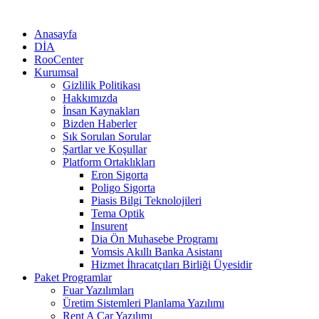
Anasayfa
DİA
RooCenter
Kurumsal
Gizlilik Politikası
Hakkımızda
İnsan Kaynakları
Bizden Haberler
Sık Sorulan Sorular
Şartlar ve Koşullar
Platform Ortaklıkları
Eron Sigorta
Poligo Sigorta
Piasis Bilgi Teknolojileri
Tema Optik
Insurent
Dia Ön Muhasebe Programı
Vomsis Akıllı Banka Asistanı
Hizmet İhracatçıları Birliği Üyesidir
Paket Programlar
Fuar Yazılımları
Üretim Sistemleri Planlama Yazılımı
Rent A Car Yazılımı