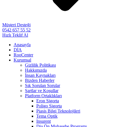
Müşteri Desteği
0542 657 55 52
Hızlı Teklif Al
Anasayfa
DİA
RooCenter
Kurumsal
Gizlilik Politikası
Hakkımızda
İnsan Kaynakları
Bizden Haberler
Sık Sorulan Sorular
Şartlar ve Koşullar
Platform Ortaklıkları
Eron Sigorta
Poligo Sigorta
Piasis Bilgi Teknolojileri
Tema Optik
Insurent
Dia Ön Muhasebe Programı