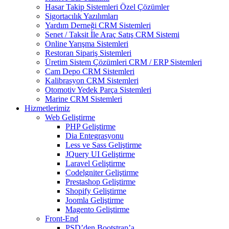
Hasar Takip Sistemleri Özel Çözümler
Sigortacılık Yazılımları
Yardım Derneği CRM Sistemleri
Senet / Taksit İle Araç Satış CRM Sistemi
Online Yarışma Sistemleri
Restoran Sipariş Sistemleri
Üretim Sistem Çözümleri CRM / ERP Sistemleri
Cam Depo CRM Sistemleri
Kalibrasyon CRM Sistemleri
Otomotiv Yedek Parça Sistemleri
Marine CRM Sistemleri
Hizmetlerimiz
Web Geliştirme
PHP Geliştirme
Dia Entegrasyonu
Less ve Sass Geliştirme
JQuery UI Geliştirme
Laravel Geliştirme
Codelgniter Geliştirme
Prestashop Geliştirme
Shopify Geliştirme
Joomla Geliştirme
Magento Geliştirme
Front-End
PSD’den Bootstrap’a