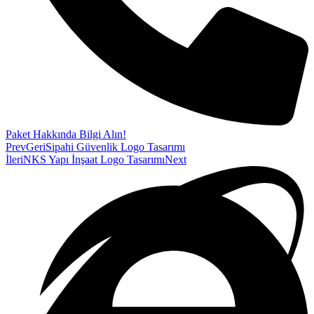
Paket Hakkında Bilgi Alın!
Prev
Geri
Sipahi Güvenlik Logo Tasarımı
İleri
NKS Yapı İnşaat Logo Tasarımı
Next