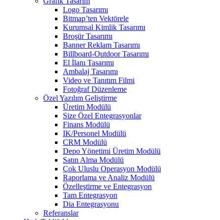
Grafik Tasarım
Logo Tasarımı
Bitmap’ten Vektörele
Kurumsal Kimlik Tasarımı
Broşür Tasarımı
Banner Reklam Tasarımı
Billboard-Outdoor Tasarımı
El İlanı Tasarımı
Ambalaj Tasarımı
Video ve Tanıtım Filmi
Fotoğraf Düzenleme
Özel Yazılım Geliştirme
Üretim Modülü
Size Özel Entegrasyonlar
Finans Modülü
IK/Personel Modülü
CRM Modülü
Depo Yönetimi Üretim Modülü
Satın Alma Modülü
Çok Uluslu Operasyon Modülü
Raporlama ve Analiz Modülü
Özelleştirme ve Entegrasyon
Tam Entegrasyon
Dia Entegrasyonu
Referanslar