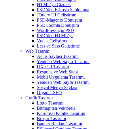
HTML’ye Çizmek
PSD’den E-Posta Şablonuna
JQuery UI Geliştirme
PSD-Magento Dönüşüm
PSD-Joomla Dönüşüm
WordPress için PSD
PSD’den HTML’ye
Vue.js Geliştirme
Less ve Sass Geliştirme
Web Tasarım
Açılış Sayfası Tasarımı
Yeniden Web Sayfa Tasarımı
UX / UI Tasarımı
Responsive Web Sitesi
Mobil Uygulama Tasarımı
Yeniden Web Sayfa Tasarımı
Sosyal Medya Sayfası
Organik SEO
Grafik Tasarım
Logo Tasarımı
Bitmap’ten Vektörele
Kurumsal Kimlik Tasarımı
Broşür Tasarımı
Banner Reklam Tasarımı
Billboard-Outdoor Tasarımı