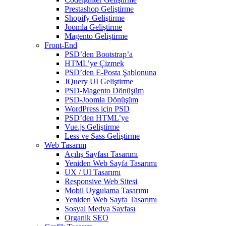
Prestashop Geliştirme
Shopify Geliştirme
Joomla Geliştirme
Magento Geliştirme
Front-End
PSD’den Bootstrap’a
HTML’ye Çizmek
PSD’den E-Posta Şablonuna
JQuery UI Geliştirme
PSD-Magento Dönüşüm
PSD-Joomla Dönüşüm
WordPress için PSD
PSD’den HTML’ye
Vue.js Geliştirme
Less ve Sass Geliştirme
Web Tasarım
Açılış Sayfası Tasarımı
Yeniden Web Sayfa Tasarımı
UX / UI Tasarımı
Responsive Web Sitesi
Mobil Uygulama Tasarımı
Yeniden Web Sayfa Tasarımı
Sosyal Medya Sayfası
Organik SEO