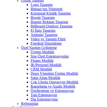
Grafik Tasarım
Logo Tasarımı
Bitmap’ten Vektörele
Kurumsal Kimlik Tasarımı
Broşür Tasarımı
Banner Reklam Tasarımı
Billboard-Outdoor Tasarımı
El İlanı Tasarımı
Ambalaj Tasarımı
Video ve Tanıtım Filmi
Fotoğraf Düzenleme
Özel Yazılım Geliştirme
Üretim Modülü
Size Özel Entegrasyonlar
Finans Modülü
IK/Personel Modülü
CRM Modülü
Depo Yönetimi Üretim Modülü
Satın Alma Modülü
Çok Uluslu Operasyon Modülü
Raporlama ve Analiz Modülü
Özelleştirme ve Entegrasyon
Tam Entegrasyon
Dia Entegrasyonu
Referanslar