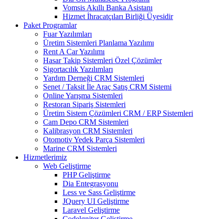
Vomsis Akıllı Banka Asistanı
Hizmet İhracatçıları Birliği Üyesidir
Paket Programlar
Fuar Yazılımları
Üretim Sistemleri Planlama Yazılımı
Rent A Car Yazılımı
Hasar Takip Sistemleri Özel Çözümler
Sigortacılık Yazılımları
Yardım Derneği CRM Sistemleri
Senet / Taksit İle Araç Satış CRM Sistemi
Online Yarışma Sistemleri
Restoran Sipariş Sistemleri
Üretim Sistem Çözümleri CRM / ERP Sistemleri
Cam Depo CRM Sistemleri
Kalibrasyon CRM Sistemleri
Otomotiv Yedek Parça Sistemleri
Marine CRM Sistemleri
Hizmetlerimiz
Web Geliştirme
PHP Geliştirme
Dia Entegrasyonu
Less ve Sass Geliştirme
JQuery UI Geliştirme
Laravel Geliştirme
Codelgniter Geliştirme