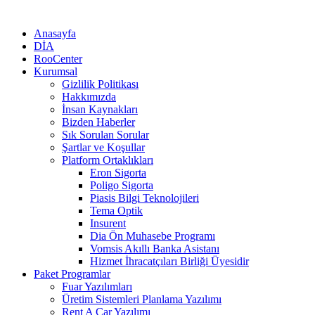
Anasayfa
DİA
RooCenter
Kurumsal
Gizlilik Politikası
Hakkımızda
İnsan Kaynakları
Bizden Haberler
Sık Sorulan Sorular
Şartlar ve Koşullar
Platform Ortaklıkları
Eron Sigorta
Poligo Sigorta
Piasis Bilgi Teknolojileri
Tema Optik
Insurent
Dia Ön Muhasebe Programı
Vomsis Akıllı Banka Asistanı
Hizmet İhracatçıları Birliği Üyesidir
Paket Programlar
Fuar Yazılımları
Üretim Sistemleri Planlama Yazılımı
Rent A Car Yazılımı