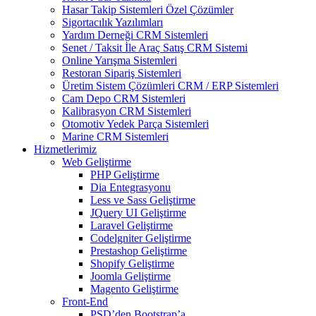
Hasar Takip Sistemleri Özel Çözümler
Sigortacılık Yazılımları
Yardım Derneği CRM Sistemleri
Senet / Taksit İle Araç Satış CRM Sistemi
Online Yarışma Sistemleri
Restoran Sipariş Sistemleri
Üretim Sistem Çözümleri CRM / ERP Sistemleri
Cam Depo CRM Sistemleri
Kalibrasyon CRM Sistemleri
Otomotiv Yedek Parça Sistemleri
Marine CRM Sistemleri
Hizmetlerimiz
Web Geliştirme
PHP Geliştirme
Dia Entegrasyonu
Less ve Sass Geliştirme
JQuery UI Geliştirme
Laravel Geliştirme
Codelgniter Geliştirme
Prestashop Geliştirme
Shopify Geliştirme
Joomla Geliştirme
Magento Geliştirme
Front-End
PSD’den Bootstrap’a