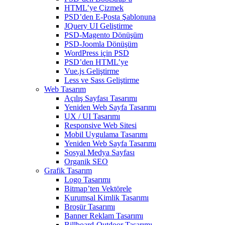
HTML’ye Çizmek
PSD’den E-Posta Şablonuna
JQuery UI Geliştirme
PSD-Magento Dönüşüm
PSD-Joomla Dönüşüm
WordPress için PSD
PSD’den HTML’ye
Vue.js Geliştirme
Less ve Sass Geliştirme
Web Tasarım
Açılış Sayfası Tasarımı
Yeniden Web Sayfa Tasarımı
UX / UI Tasarımı
Responsive Web Sitesi
Mobil Uygulama Tasarımı
Yeniden Web Sayfa Tasarımı
Sosyal Medya Sayfası
Organik SEO
Grafik Tasarım
Logo Tasarımı
Bitmap’ten Vektörele
Kurumsal Kimlik Tasarımı
Broşür Tasarımı
Banner Reklam Tasarımı
Billboard-Outdoor Tasarımı