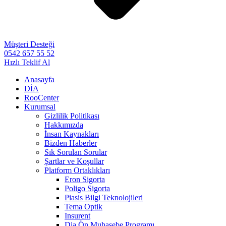
Müşteri Desteği
0542 657 55 52
Hızlı Teklif Al
Anasayfa
DİA
RooCenter
Kurumsal
Gizlilik Politikası
Hakkımızda
İnsan Kaynakları
Bizden Haberler
Sık Sorulan Sorular
Şartlar ve Koşullar
Platform Ortaklıkları
Eron Sigorta
Poligo Sigorta
Piasis Bilgi Teknolojileri
Tema Optik
Insurent
Dia Ön Muhasebe Programı