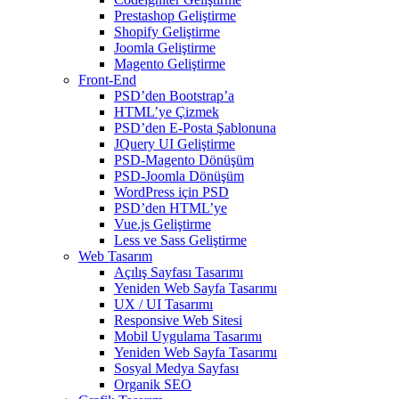
Prestashop Geliştirme
Shopify Geliştirme
Joomla Geliştirme
Magento Geliştirme
Front-End
PSD’den Bootstrap’a
HTML’ye Çizmek
PSD’den E-Posta Şablonuna
JQuery UI Geliştirme
PSD-Magento Dönüşüm
PSD-Joomla Dönüşüm
WordPress için PSD
PSD’den HTML’ye
Vue.js Geliştirme
Less ve Sass Geliştirme
Web Tasarım
Açılış Sayfası Tasarımı
Yeniden Web Sayfa Tasarımı
UX / UI Tasarımı
Responsive Web Sitesi
Mobil Uygulama Tasarımı
Yeniden Web Sayfa Tasarımı
Sosyal Medya Sayfası
Organik SEO