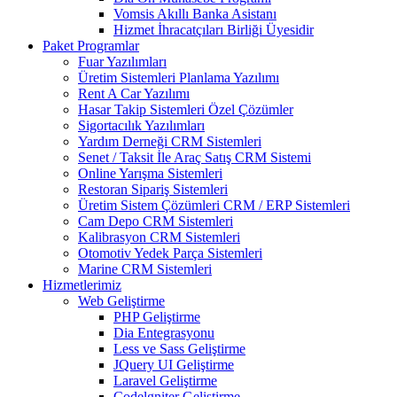
Vomsis Akıllı Banka Asistanı
Hizmet İhracatçıları Birliği Üyesidir
Paket Programlar
Fuar Yazılımları
Üretim Sistemleri Planlama Yazılımı
Rent A Car Yazılımı
Hasar Takip Sistemleri Özel Çözümler
Sigortacılık Yazılımları
Yardım Derneği CRM Sistemleri
Senet / Taksit İle Araç Satış CRM Sistemi
Online Yarışma Sistemleri
Restoran Sipariş Sistemleri
Üretim Sistem Çözümleri CRM / ERP Sistemleri
Cam Depo CRM Sistemleri
Kalibrasyon CRM Sistemleri
Otomotiv Yedek Parça Sistemleri
Marine CRM Sistemleri
Hizmetlerimiz
Web Geliştirme
PHP Geliştirme
Dia Entegrasyonu
Less ve Sass Geliştirme
JQuery UI Geliştirme
Laravel Geliştirme
Codelgniter Geliştirme