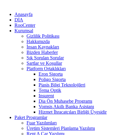
Anasayfa
DİA
RooCenter
Kurumsal
Gizlilik Politikası
Hakkımızda
İnsan Kaynakları
Bizden Haberler
Sık Sorulan Sorular
Şartlar ve Koşullar
Platform Ortaklıkları
Eron Sigorta
Poligo Sigorta
Piasis Bilgi Teknolojileri
Tema Optik
Insurent
Dia Ön Muhasebe Programı
Vomsis Akıllı Banka Asistanı
Hizmet İhracatçıları Birliği Üyesidir
Paket Programlar
Fuar Yazılımları
Üretim Sistemleri Planlama Yazılımı
Rent A Car Yazılımı