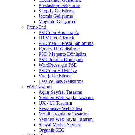
Prestashop Geliştirme
Shopify Geliştirme
Joomla Geliştirme
Magento Geliştirme
Front-End
PSD’den Bootstrap’a
HTML’ye Çizmek
PSD’den E-Posta Şablonuna
JQuery UI Geliştirme
PSD-Magento Dönüşüm
PSD-Joomla Dönüşüm
WordPress için PSD
PSD’den HTML’ye
Vue.js Geliştirme
Less ve Sass Geliştirme
Web Tasarım
Açılış Sayfası Tasarımı
Yeniden Web Sayfa Tasarımı
UX / UI Tasarımı
Responsive Web Sitesi
Mobil Uygulama Tasarımı
Yeniden Web Sayfa Tasarımı
Sosyal Medya Sayfası
Organik SEO