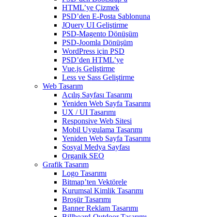
HTML’ye Çizmek
PSD’den E-Posta Şablonuna
JQuery UI Geliştirme
PSD-Magento Dönüşüm
PSD-Joomla Dönüşüm
WordPress için PSD
PSD’den HTML’ye
Vue.js Geliştirme
Less ve Sass Geliştirme
Web Tasarım
Açılış Sayfası Tasarımı
Yeniden Web Sayfa Tasarımı
UX / UI Tasarımı
Responsive Web Sitesi
Mobil Uygulama Tasarımı
Yeniden Web Sayfa Tasarımı
Sosyal Medya Sayfası
Organik SEO
Grafik Tasarım
Logo Tasarımı
Bitmap’ten Vektörele
Kurumsal Kimlik Tasarımı
Broşür Tasarımı
Banner Reklam Tasarımı
Billboard-Outdoor Tasarımı