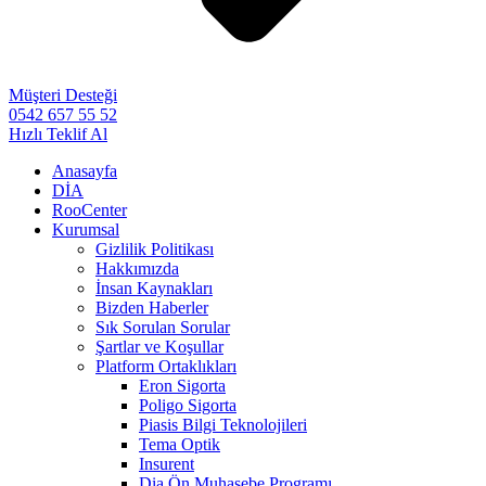
Müşteri Desteği
0542 657 55 52
Hızlı Teklif Al
Anasayfa
DİA
RooCenter
Kurumsal
Gizlilik Politikası
Hakkımızda
İnsan Kaynakları
Bizden Haberler
Sık Sorulan Sorular
Şartlar ve Koşullar
Platform Ortaklıkları
Eron Sigorta
Poligo Sigorta
Piasis Bilgi Teknolojileri
Tema Optik
Insurent
Dia Ön Muhasebe Programı