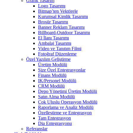
Grafik Tasarım
Logo Tasarımı
Bitmap’ten Vektörele
Kurumsal Kimlik Tasarımı
Broşür Tasarımı
Banner Reklam Tasarımı
Billboard-Outdoor Tasarımı
El İlanı Tasarımı
Ambalaj Tasarımı
Video ve Tanıtım Filmi
Fotoğraf Düzenleme
Özel Yazılım Geliştirme
Üretim Modülü
Size Özel Entegrasyonlar
Finans Modülü
IK/Personel Modülü
CRM Modülü
Depo Yönetimi Üretim Modülü
Satın Alma Modülü
Çok Uluslu Operasyon Modülü
Raporlama ve Analiz Modülü
Özelleştirme ve Entegrasyon
Tam Entegrasyon
Dia Entegrasyonu
Referanslar