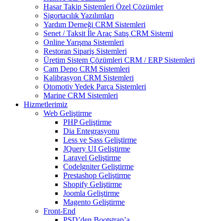
Hasar Takip Sistemleri Özel Çözümler
Sigortacılık Yazılımları
Yardım Derneği CRM Sistemleri
Senet / Taksit İle Araç Satış CRM Sistemi
Online Yarışma Sistemleri
Restoran Sipariş Sistemleri
Üretim Sistem Çözümleri CRM / ERP Sistemleri
Cam Depo CRM Sistemleri
Kalibrasyon CRM Sistemleri
Otomotiv Yedek Parça Sistemleri
Marine CRM Sistemleri
Hizmetlerimiz
Web Geliştirme
PHP Geliştirme
Dia Entegrasyonu
Less ve Sass Geliştirme
JQuery UI Geliştirme
Laravel Geliştirme
Codelgniter Geliştirme
Prestashop Geliştirme
Shopify Geliştirme
Joomla Geliştirme
Magento Geliştirme
Front-End
PSD’den Bootstrap’a