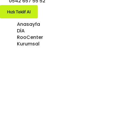
0542 657 55 52
Hızlı Teklif Al
Anasayfa
DİA
RooCenter
Kurumsal