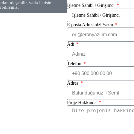
dan ulaşabilir, yada iletişim
İşletme Sahibi / Girişimci
ilirsiniz.
E posta Adresinizi Yazın
Adı
Telefon
Adres
Proje Hakkında