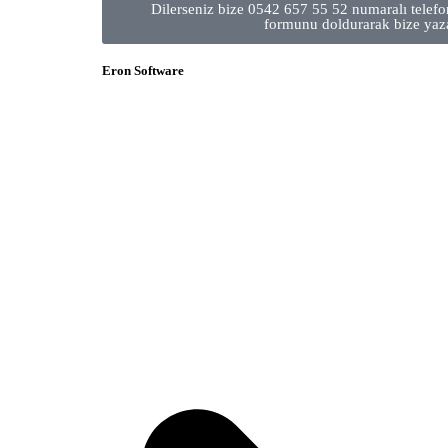
Dilerseniz bize 0542 657 55 52 numaralı telefon
formunu doldurarak bize yazab
Eron Software