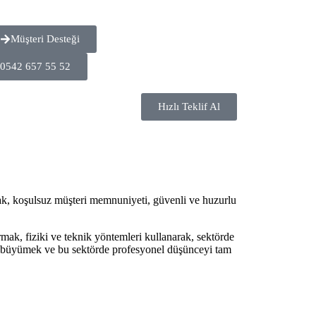
Müşteri Desteği
0542 657 55 52
Hızlı Teklif Al
ak, koşulsuz müşteri memnuniyeti, güvenli ve huzurlu
ak, fiziki ve teknik yöntemleri kullanarak, sektörde
rda büyümek ve bu sektörde profesyonel düşünceyi tam