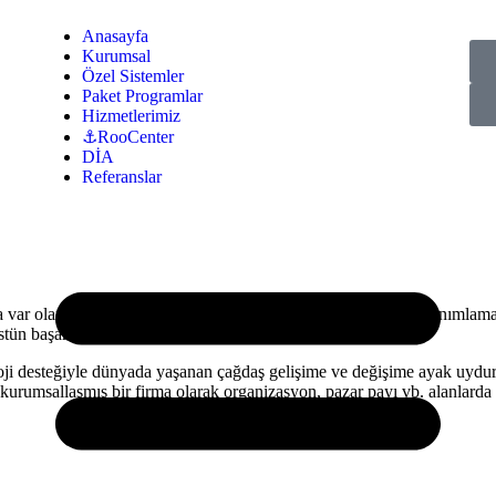
Anasayfa
Kurumsal
Özel Sistemler
Paket Programlar
Hizmetlerimiz
⚓RooCenter
DİA
Referanslar
 var olan ancak tanımlanmamış güvenlik hizmet ihtiyaçlarını tanımlam
tün başarı sağlamaktır.
ji desteğiyle dünyada yaşanan çağdaş gelişime ve değişime ayak uydurm
 ve kurumsallaşmış bir firma olarak organizasyon, pazar payı vb. alanla