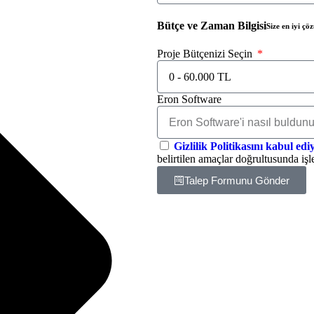
Bütçe ve Zaman Bilgisi
Size en iyi çö
Proje Bütçenizi Seçin
Eron Software
Gizlilik Politikasını kabul ed
belirtilen amaçlar doğrultusunda iş
Talep Formunu Gönder