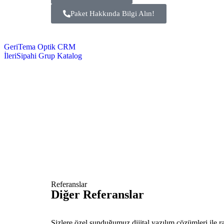
Paket Hakkında Bilgi Alın!
Geri
Tema Optik CRM
İleri
Sipahi Grup Katalog
Referanslar
Diğer Referanslar
Sizlere özel sunduğumuz dijital yazılım çözümleri ile ra