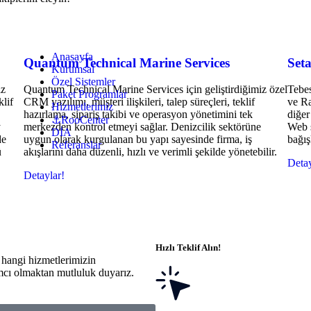
Anasayfa
Quantum Technical Marine Services
Set
Kurumsal
Özel Sistemler
iz
Quantum Technical Marine Services için geliştirdiğimiz özel
Tebes
Paket Programlar
klif
CRM yazılımı, müşteri ilişkileri, talep süreçleri, teklif
ve Ra
Hizmetlerimiz
hazırlama, sipariş takibi ve operasyon yönetimini tek
diğer
⚓RooCenter
y
merkezden kontrol etmeyi sağlar. Denizcilik sektörüne
Web s
DİA
de
uygun olarak kurgulanan bu yapı sayesinde firma, iş
bağış
Referanslar
ü
akışlarını daha düzenli, hızlı ve verimli şekilde yönetebilir.
Detay
Detaylar!
Hızlı Teklif Alın!
 hangi hizmetlerimizin
mcı olmaktan mutluluk duyarız.