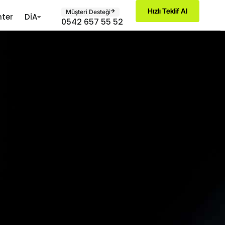
Hızlı Teklif Al
Müşteri Desteği
ter
DİA
0542 657 55 52