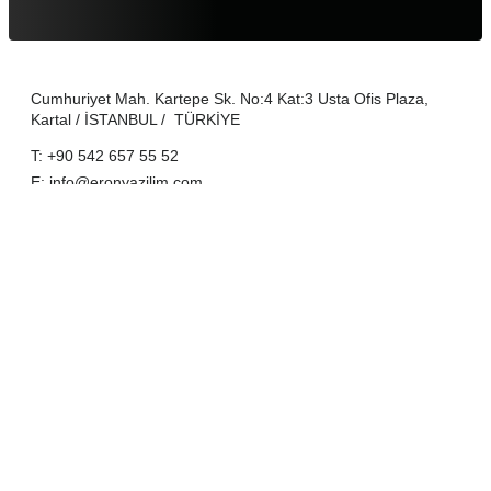
Cumhuriyet Mah. Kartepe Sk. No:4 Kat:3 Usta Ofis Plaza,
Kartal / İSTANBUL / TÜRKİYE
T: +90 542 657 55 52
E: info@eronyazilim.com
LinkedIn
Instagram
Twitter
Facebook
© 2026
Eron Software