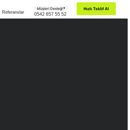
Müşteri Desteği
Hızlı Teklif Al
Referanslar
0542 657 55 52