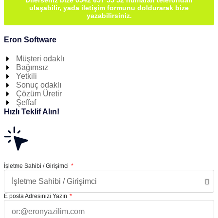
Dilerseniz bize 0542 657 55 52 numaralı telefondan
ulaşabilir, yada iletişim formunu doldurarak bize
yazabilirsiniz.
Eron Software
Müşteri odaklı
Bağımsız
Yetkili
Sonuç odaklı
Çözüm Üretir
Şeffaf
Hızlı Teklif Alın!
İşletme Sahibi / Girişimci
E posta Adresinizi Yazın