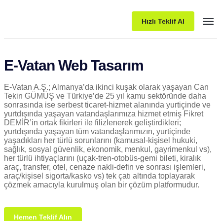
Hızlı Teklif Al
Pake
E-Vatan Web Tasarım
E-Vatan A.Ş.; Almanya’da ikinci kuşak olarak yaşayan Can
Tekin GÜMÜŞ ve Türkiye’de 25 yıl kamu sektöründe daha
sonrasında ise serbest ticaret-hizmet alanında yurtiçinde ve
yurtdışında yaşayan vatandaşlarımıza hizmet etmiş Fikret
DEMİR’in ortak fikirleri ile filizlenerek geliştirdikleri;
yurtdışında yaşayan tüm vatandaşlarımızın, yurtiçinde
yaşadıkları her türlü sorunlarını (kamusal-kişisel hukuki,
sağlık, sosyal güvenlik, ekonomik, menkul, gayrimenkul vs),
her türlü ihtiyaçlarını (uçak-tren-otobüs-gemi bileti, kiralık
araç, transfer, otel, cenaze nakli-defin ve sonrası işlemleri,
araç/kişisel sigorta/kasko vs) tek çatı altında toplayarak
çözmek amacıyla kurulmuş olan bir çözüm platformudur.
Hemen Teklif Alın