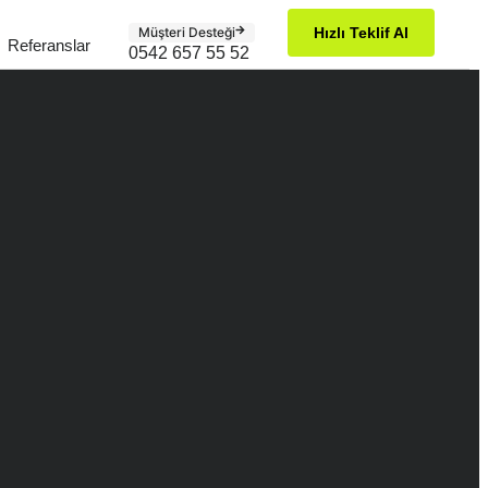
Müşteri Desteği
Hızlı Teklif Al
Referanslar
0542 657 55 52