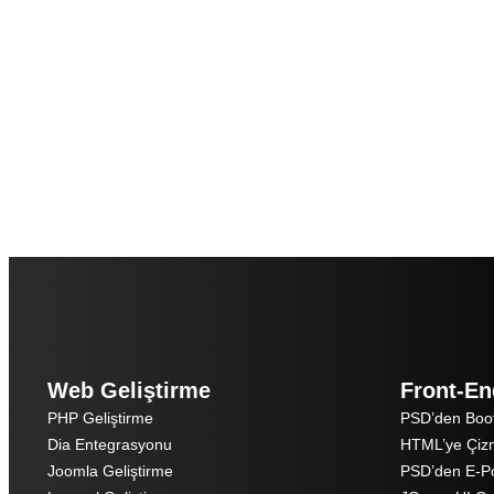
Web Geliştirme
Front-En
PHP Geliştirme
PSD’den Boot
Dia Entegrasyonu
HTML’ye Çiz
Joomla Geliştirme
PSD’den E-P