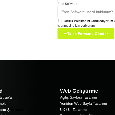
Eron Software
Gizlilik Politikasını kabul ediyorum
v
işlenmesine izin veriyorum.
Talep Formunu Gönder
d
Web Geliştirme
strap’a
Açılış Sayfası Tasarımı
mek
Yeniden Web Sayfa Tasarımı
osta Şablonuna
UX / UI Tasarımı