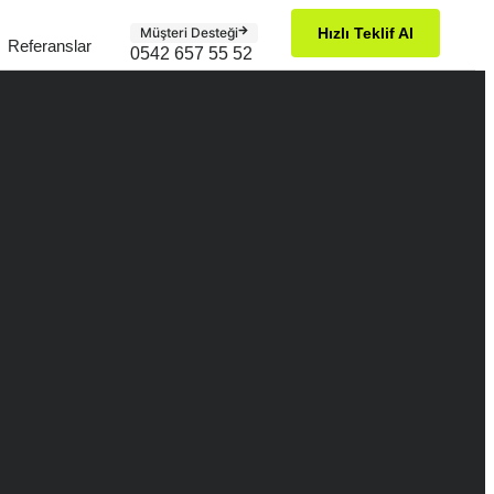
Müşteri Desteği
Hızlı Teklif Al
Referanslar
0542 657 55 52