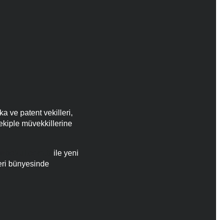
 ve patent vekilleri,
ekiple müvekkillerine
ebokul.com.tr
ile yeni
leri bünyesinde