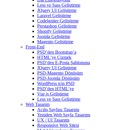
Less ve Sass Geliştirme
JQuery UI Geliştirme
Laravel Geliştirme
Codelgniter Geliştirme
Prestashop Geliştirme
Shopify Geliştirme
Joomla Geliştirme
Magento Geliştirme
Front-End
PSD’den Bootstrap’a
HTML’ye Çizmek
PSD’den E-Posta Şablonuna
JQuery UI Geliştirme
PSD-Magento Dönüşüm
PSD-Joomla Dönüşüm
WordPress için PSD
PSD’den HTML’ye
Vue.js Geliştirme
Less ve Sass Geliştirme
Web Tasarım
Açılış Sayfası Tasarımı
Yeniden Web Sayfa Tasarımı
UX / UI Tasarımı
Responsive Web Sitesi