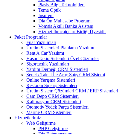
Piasis Bilgi Teknolojileri
Tema Optik
Insurent
Dia Ön Muhasebe Programı
Vomsis Akıllı Banka Asistanı
Hizmet İhracatçıları Birliği Üyesidir
Paket Programlar
Fuar Yazılımları
Üretim Sistemleri Planlama Yazılımı
Rent A Car Yazılımı
Hasar Takip Sistemleri Özel Çözümler
Sigortacılık Yazılımları
Yardım Derneği CRM Sistemleri
Senet / Taksit İle Araç Satış CRM Sistemi
Online Yarışma Sistemleri
Restoran Sipariş Sistemleri
Üretim Sistem Çözümleri CRM / ERP Sistemleri
Cam Depo CRM Sistemleri
Kalibrasyon CRM Sistemleri
Otomotiv Yedek Parça Sistemleri
Marine CRM Sistemleri
Hizmetlerimiz
Web Geliştirme
PHP Geliştirme
Dia Entegrasyonu