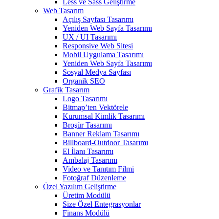
Less ve Sass Geliştirme
Web Tasarım
Açılış Sayfası Tasarımı
Yeniden Web Sayfa Tasarımı
UX / UI Tasarımı
Responsive Web Sitesi
Mobil Uygulama Tasarımı
Yeniden Web Sayfa Tasarımı
Sosyal Medya Sayfası
Organik SEO
Grafik Tasarım
Logo Tasarımı
Bitmap’ten Vektörele
Kurumsal Kimlik Tasarımı
Broşür Tasarımı
Banner Reklam Tasarımı
Billboard-Outdoor Tasarımı
El İlanı Tasarımı
Ambalaj Tasarımı
Video ve Tanıtım Filmi
Fotoğraf Düzenleme
Özel Yazılım Geliştirme
Üretim Modülü
Size Özel Entegrasyonlar
Finans Modülü