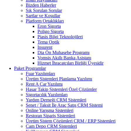
Bizden Haberler
Sık Sorulan Sorular
Şartlar ve Koşullar
Platform Ortaklıkları
Eron Sigorta
Poligo Sigorta
Piasis Bilgi Teknolojileri
Tema Optik
Insurent
Dia Ön Muhasebe Programı
Vomsis Akıllı Banka Asistanı
Hizmet İhracatçıları Birliği Üyesidir
Paket Programlar
Fuar Yazılımları
Üretim Sistemleri Planlama Yazılımı
Rent A Car Yazılımı
Hasar Takip Sistemleri Özel Çözümler
Sigortacılık Yazılımları
Yardım Derneği CRM Sistemleri
Senet / Taksit İle Araç Satış CRM Sistemi
Online Yarışma Sistemleri
Restoran Sipariş Sistemleri
Üretim Sistem Çözümleri CRM / ERP Sistemleri
Cam Depo CRM Sistemleri