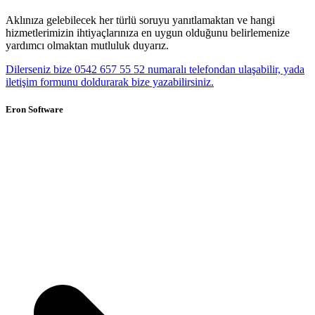
Aklınıza gelebilecek her türlü soruyu yanıtlamaktan ve hangi
hizmetlerimizin ihtiyaçlarınıza en uygun olduğunu belirlemenize
yardımcı olmaktan mutluluk duyarız.
Dilerseniz bize 0542 657 55 52 numaralı telefondan ulaşabilir, yada
iletişim formunu doldurarak bize yazabilirsiniz.
Eron Software