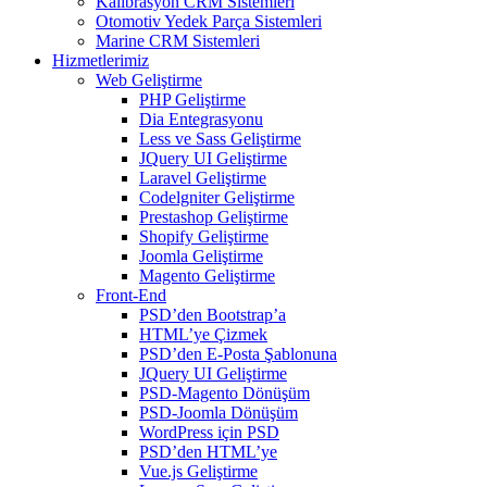
Kalibrasyon CRM Sistemleri
Otomotiv Yedek Parça Sistemleri
Marine CRM Sistemleri
Hizmetlerimiz
Web Geliştirme
PHP Geliştirme
Dia Entegrasyonu
Less ve Sass Geliştirme
JQuery UI Geliştirme
Laravel Geliştirme
Codelgniter Geliştirme
Prestashop Geliştirme
Shopify Geliştirme
Joomla Geliştirme
Magento Geliştirme
Front-End
PSD’den Bootstrap’a
HTML’ye Çizmek
PSD’den E-Posta Şablonuna
JQuery UI Geliştirme
PSD-Magento Dönüşüm
PSD-Joomla Dönüşüm
WordPress için PSD
PSD’den HTML’ye
Vue.js Geliştirme