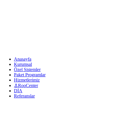
Anasayfa
Kurumsal
Özel Sistemler
Paket Programlar
Hizmetlerimiz
⚓RooCenter
DİA
Referanslar