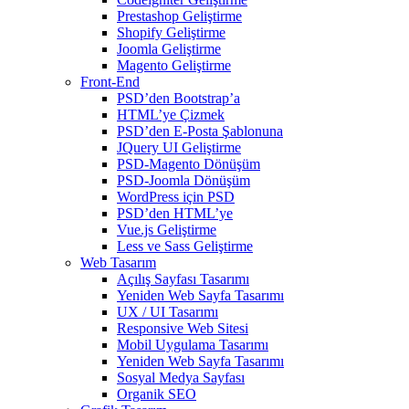
Prestashop Geliştirme
Shopify Geliştirme
Joomla Geliştirme
Magento Geliştirme
Front-End
PSD’den Bootstrap’a
HTML’ye Çizmek
PSD’den E-Posta Şablonuna
JQuery UI Geliştirme
PSD-Magento Dönüşüm
PSD-Joomla Dönüşüm
WordPress için PSD
PSD’den HTML’ye
Vue.js Geliştirme
Less ve Sass Geliştirme
Web Tasarım
Açılış Sayfası Tasarımı
Yeniden Web Sayfa Tasarımı
UX / UI Tasarımı
Responsive Web Sitesi
Mobil Uygulama Tasarımı
Yeniden Web Sayfa Tasarımı
Sosyal Medya Sayfası
Organik SEO