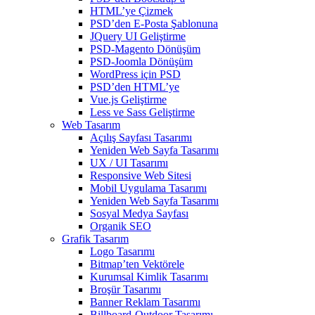
HTML’ye Çizmek
PSD’den E-Posta Şablonuna
JQuery UI Geliştirme
PSD-Magento Dönüşüm
PSD-Joomla Dönüşüm
WordPress için PSD
PSD’den HTML’ye
Vue.js Geliştirme
Less ve Sass Geliştirme
Web Tasarım
Açılış Sayfası Tasarımı
Yeniden Web Sayfa Tasarımı
UX / UI Tasarımı
Responsive Web Sitesi
Mobil Uygulama Tasarımı
Yeniden Web Sayfa Tasarımı
Sosyal Medya Sayfası
Organik SEO
Grafik Tasarım
Logo Tasarımı
Bitmap’ten Vektörele
Kurumsal Kimlik Tasarımı
Broşür Tasarımı
Banner Reklam Tasarımı
Billboard-Outdoor Tasarımı