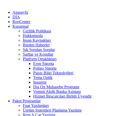
Anasayfa
DİA
RooCenter
Kurumsal
Gizlilik Politikası
Hakkımızda
İnsan Kaynakları
Bizden Haberler
Sık Sorulan Sorular
Şartlar ve Koşullar
Platform Ortaklıkları
Eron Sigorta
Poligo Sigorta
Piasis Bilgi Teknolojileri
Tema Optik
Insurent
Dia Ön Muhasebe Programı
Vomsis Akıllı Banka Asistanı
Hizmet İhracatçıları Birliği Üyesidir
Paket Programlar
Fuar Yazılımları
Üretim Sistemleri Planlama Yazılımı
Rent A Car Yazılımı