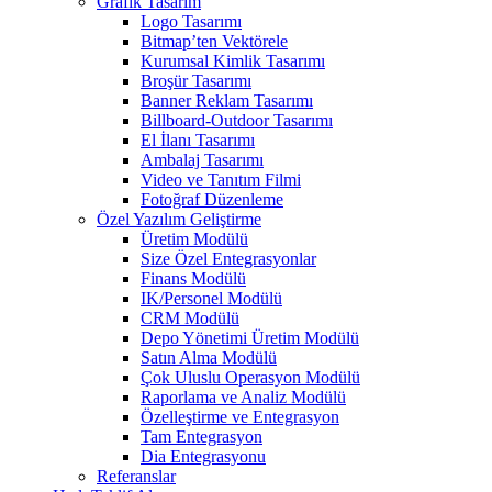
Grafik Tasarım
Logo Tasarımı
Bitmap’ten Vektörele
Kurumsal Kimlik Tasarımı
Broşür Tasarımı
Banner Reklam Tasarımı
Billboard-Outdoor Tasarımı
El İlanı Tasarımı
Ambalaj Tasarımı
Video ve Tanıtım Filmi
Fotoğraf Düzenleme
Özel Yazılım Geliştirme
Üretim Modülü
Size Özel Entegrasyonlar
Finans Modülü
IK/Personel Modülü
CRM Modülü
Depo Yönetimi Üretim Modülü
Satın Alma Modülü
Çok Uluslu Operasyon Modülü
Raporlama ve Analiz Modülü
Özelleştirme ve Entegrasyon
Tam Entegrasyon
Dia Entegrasyonu
Referanslar