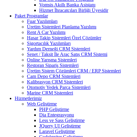
Vomsis Akıllı Banka Asistanı
Hizmet İhracatçıları Birliği Üyesidir
Paket Programlar
Fuar Yazılımları
Üretim Sistemleri Planlama Yazılımı
Rent A Car Yazılımı
Hasar Takip Sistemleri Özel Çözümler
Sigortacılık Yazılımları
Yardım Derneği CRM Sistemleri
Senet / Taksit İle Araç Satış CRM Sistemi
Online Yarışma Sistemleri
Restoran Sipariş Sistemleri
Üretim Sistem Çözümleri CRM / ERP Sistemleri
Cam Depo CRM Sistemleri
Kalibrasyon CRM Sistemleri
Otomotiv Yedek Parça Sistemleri
Marine CRM Sistemleri
Hizmetlerimiz
Web Geliştirme
PHP Geliştirme
Dia Entegrasyonu
Less ve Sass Geliştirme
JQuery UI Geliştirme
Laravel Geliştirme
Codelgniter Geliştirme