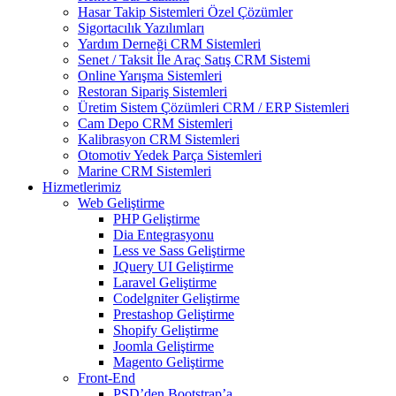
Hasar Takip Sistemleri Özel Çözümler
Sigortacılık Yazılımları
Yardım Derneği CRM Sistemleri
Senet / Taksit İle Araç Satış CRM Sistemi
Online Yarışma Sistemleri
Restoran Sipariş Sistemleri
Üretim Sistem Çözümleri CRM / ERP Sistemleri
Cam Depo CRM Sistemleri
Kalibrasyon CRM Sistemleri
Otomotiv Yedek Parça Sistemleri
Marine CRM Sistemleri
Hizmetlerimiz
Web Geliştirme
PHP Geliştirme
Dia Entegrasyonu
Less ve Sass Geliştirme
JQuery UI Geliştirme
Laravel Geliştirme
Codelgniter Geliştirme
Prestashop Geliştirme
Shopify Geliştirme
Joomla Geliştirme
Magento Geliştirme
Front-End
PSD’den Bootstrap’a