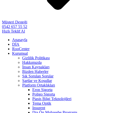
Müşteri Desteği
0542 657 55 52
Hızlı Teklif Al
Anasayfa
DİA
RooCenter
Kurumsal
Gizlilik Politikası
Hakkımızda
İnsan Kaynakları
Bizden Haberler
Sık Sorulan Sorular
Şartlar ve Koşullar
Platform Ortaklıkları
Eron Sigorta
Poligo Sigorta
Piasis Bilgi Teknolojileri
Tema Optik
Insurent
Dia Ön Muhasebe Programı