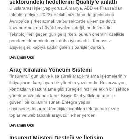
sektöründeki hedeflerini Quality’e anlattı
Uluslararası işler yapıyoruz. Almanya, ABD ve Fransa’dan
talepler geliyor. 2022’de ekibimizi daha da güçlendirip
Avrupa’da şirket açmak ve bu sektörde ülkemize döviz
kazandırmak en büyük hayalimiz değil, hedefimizdir.
Teknoloji her geçen gün gelişirken, bunun önemini özellikle
pandemi döneminde çok daha iyi anladık. Temassız
alışverişler, kapıya kadar gelen siparişler derken,
Devamını Oku
Araç Kiralama Yönetim Sistemi
“Insurent,” günlük ve kısa süreli araç kiralama işletmelerinin
ihtiyaçlarını karşılayan bir yönetim yazılımıdır. Rezervasyon,
kontratlar ve faturalama gibi süreçleri hızlı ve etkin bir şekilde
yönetmenize olanak tanır. Kişiye özel yetkilendirme ile
güvenli bir kullanım sunar. Entegre yapısı
sayesinde, Insurent tüm dijital içerikleri tek bir merkezde
toplar ve web tabanlı arayüzü ile her yerden
Devamını Oku
Insurent Müşteri Desteği ve İletişim