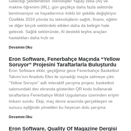
Geleceği Şekillendiren Teknolojiler Yapay zeka (AI) ve
makine öğrenimi (ML), gün geçtikçe daha fazla sektörde
benimseniyor ve hayatlarımızı köklü bir şekilde değiştiriyor.
Özellikle 2024 yılında bu teknolojilerin sağlık, finans, eğitim
ve diğer birçok sektördeki etkileri daha da belirgin hale
gelecek. Sağlık sektöründe, AI destekli teşhis araçları
hastalıkları daha hızlı ve
Devamını Oku
Eron Software, Fenerbahçe Maçında “Yellow
Soruyor” Projesini Taraftarlarla Buluşturdu
Eron Software ekibi, geçtiğimiz gece Fenerbahçe Basketbol
Takımı’nın Anadolu Efes ile oynadığı maçta sahneye çıktı.
“Yellow Soruyor” adlı interaktif yarışma projesi, basketbol
salonundaki dev ekranda gösterilen QR kodu kullanarak
taraftarlara Fenerbahçe Mobil Uygulaması üzerinden erişim
imkanı sundu. Ekip, maç devre arasında gerçekleşen ve
sunucu eşliğinde yönetilen bu heyecan dolu yarışma
Devamını Oku
Eron Software, Quality Of Magazine Dergisi