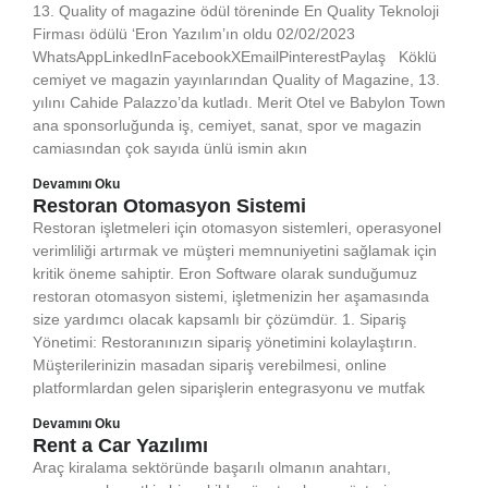
13. Quality of magazine ödül töreninde En Quality Teknoloji
Firması ödülü ‘Eron Yazılım’ın oldu 02/02/2023
WhatsAppLinkedInFacebookXEmailPinterestPaylaş Köklü
cemiyet ve magazin yayınlarından Quality of Magazine, 13.
yılını Cahide Palazzo’da kutladı. Merit Otel ve Babylon Town
ana sponsorluğunda iş, cemiyet, sanat, spor ve magazin
camiasından çok sayıda ünlü ismin akın
Devamını Oku
Restoran Otomasyon Sistemi
Restoran işletmeleri için otomasyon sistemleri, operasyonel
verimliliği artırmak ve müşteri memnuniyetini sağlamak için
kritik öneme sahiptir. Eron Software olarak sunduğumuz
restoran otomasyon sistemi, işletmenizin her aşamasında
size yardımcı olacak kapsamlı bir çözümdür. 1. Sipariş
Yönetimi: Restoranınızın sipariş yönetimini kolaylaştırın.
Müşterilerinizin masadan sipariş verebilmesi, online
platformlardan gelen siparişlerin entegrasyonu ve mutfak
Devamını Oku
Rent a Car Yazılımı
Araç kiralama sektöründe başarılı olmanın anahtarı,