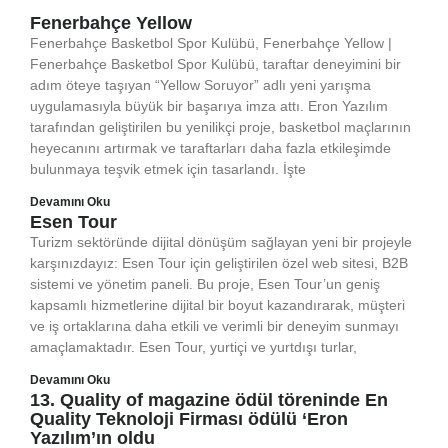
Fenerbahçe Yellow
Fenerbahçe Basketbol Spor Kulübü, Fenerbahçe Yellow |
Fenerbahçe Basketbol Spor Kulübü, taraftar deneyimini bir
adım öteye taşıyan “Yellow Soruyor” adlı yeni yarışma
uygulamasıyla büyük bir başarıya imza attı. Eron Yazılım
tarafından geliştirilen bu yenilikçi proje, basketbol maçlarının
heyecanını artırmak ve taraftarları daha fazla etkileşimde
bulunmaya teşvik etmek için tasarlandı. İşte
Devamını Oku
Esen Tour
Turizm sektöründe dijital dönüşüm sağlayan yeni bir projeyle
karşınızdayız: Esen Tour için geliştirilen özel web sitesi, B2B
sistemi ve yönetim paneli. Bu proje, Esen Tour’un geniş
kapsamlı hizmetlerine dijital bir boyut kazandırarak, müşteri
ve iş ortaklarına daha etkili ve verimli bir deneyim sunmayı
amaçlamaktadır. Esen Tour, yurtiçi ve yurtdışı turlar,
Devamını Oku
13. Quality of magazine ödül töreninde En
Quality Teknoloji Firması ödülü ‘Eron
Yazılım’ın oldu