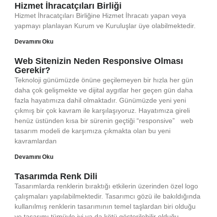
Hizmet İhracatçıları Birliği
Hizmet İhracatçıları Birliğine Hizmet İhracatı yapan veya
yapmayı planlayan Kurum ve Kuruluşlar üye olabilmektedir.
Devamını Oku
Web Sitenizin Neden Responsive Olması
Gerekir?
Teknoloji günümüzde önüne geçilemeyen bir hızla her gün
daha çok gelişmekte ve dijital aygıtlar her geçen gün daha
fazla hayatımıza dahil olmaktadır. Günümüzde yeni yeni
çıkmış bir çok kavram ile karşılaşıyoruz. Hayatımıza gireli
henüz üstünden kısa bir sürenin geçtiği “responsive” web
tasarım modeli de karşımıza çıkmakta olan bu yeni
kavramlardan
Devamını Oku
Tasarımda Renk Dili
Tasarımlarda renklerin bıraktığı etkilerin üzerinden özel logo
çalışmaları yapılabilmektedir. Tasarımcı gözü ile bakıldığında
kullanılmış renklerin tasarımının temel taşlardan biri olduğu
ve tasarımı tümüyle iyi ya da kötü gösterilebilir olduğu