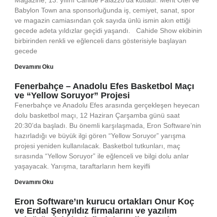
Magazine, 13. yılını Cahide Palazzo’da kutladı. Merit Otel ve
Babylon Town ana sponsorluğunda iş, cemiyet, sanat, spor
ve magazin camiasından çok sayıda ünlü ismin akın ettiği
gecede adeta yıldızlar geçidi yaşandı. Cahide Show ekibinin
birbirinden renkli ve eğlenceli dans gösterisiyle başlayan
gecede
Devamını Oku
Fenerbahçe – Anadolu Efes Basketbol Maçı
ve “Yellow Soruyor” Projesi
Fenerbahçe ve Anadolu Efes arasında gerçekleşen heyecan
dolu basketbol maçı, 12 Haziran Çarşamba günü saat
20:30’da başladı. Bu önemli karşılaşmada, Eron Software’nin
hazırladığı ve büyük ilgi gören “Yellow Soruyor” yarışma
projesi yeniden kullanılacak. Basketbol tutkunları, maç
sırasında “Yellow Soruyor” ile eğlenceli ve bilgi dolu anlar
yaşayacak. Yarışma, taraftarların hem keyifli
Devamını Oku
Eron Software’ın kurucu ortakları Onur Koç
ve Erdal Şenyıldız firmalarını ve yazılım