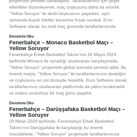
projemizle yeniden sahadaydık. Taraftarlarımız için çeşitli
etkinlikler düzenleyerek, maç coşkusunu daha da artırdık.
“Yellow Soruyor” ile derbi heyecanını yaşarken, aynı
zamanda büyük ödüller kazanma fırsatı sunduk. Eron
Software olarak, bu özel maç gününde taraftarlarımızla
Devamını Oku
Fenerbahçe – Monaco Basketbol Maçı –
Yellow Soruyor
Fenerbahçe Erkek Basketbol Takımı’nın 26 Mayıs 2024
tarihinde Monaco ile oynadığı uluslararası karşılaşmada,
“Yellow Soruyor” projemizle global arenada yerimizi aldık. Bu
önemli maçta, “Yellow Soruyor” ile taraftarlarımızın desteğini
ve coşkusunu en üst düzeyde hissettik. Eron Software olarak,
taraftarlarımızı uluslararası platformda da yalnız bırakmadık
ve onlara unutulmaz bir maç günü yaşattık.
Devamını Oku
Fenerbahçe – Darüşşafaka Basketbol Maçı –
Yellow Soruyor
20 Nisan 2024 tarihinde, Fenerbahçe Erkek Basketbol
Takımı’nın Darüşşafaka ile karşılaştığı bu önemli
mücadelede, “Yellow Soruyor” projemizle taraftarlarımıza