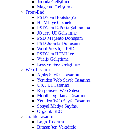
Joomla Geliştirme
Magento Geliştirme
Front-End
PSD’den Bootstrap’a
HTML’ye Çizmek
PSD’den E-Posta Şablonuna
JQuery UI Geliştirme
PSD-Magento Dönüşüm
PSD-Joomla Dönüşüm
WordPress için PSD
PSD’den HTML’ye
Vue.js Geliştirme
Less ve Sass Geliştirme
Web Tasarım
Açılış Sayfası Tasarımı
Yeniden Web Sayfa Tasarımı
UX / UI Tasarımı
Responsive Web Sitesi
Mobil Uygulama Tasarımı
Yeniden Web Sayfa Tasarımı
Sosyal Medya Sayfası
Organik SEO
Grafik Tasarım
Logo Tasarımı
Bitmap’ten Vektörele