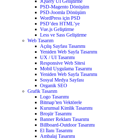
JQuery UI Geliştirme
PSD-Magento Dönüşüm
PSD-Joomla Dönüşüm
WordPress için PSD
PSD’den HTML’ye
Vue.js Geliştirme
Less ve Sass Geliştirme
Web Tasarım
Açılış Sayfası Tasarımı
Yeniden Web Sayfa Tasarımı
UX / UI Tasarımı
Responsive Web Sitesi
Mobil Uygulama Tasarımı
Yeniden Web Sayfa Tasarımı
Sosyal Medya Sayfası
Organik SEO
Grafik Tasarım
Logo Tasarımı
Bitmap’ten Vektörele
Kurumsal Kimlik Tasarımı
Broşür Tasarımı
Banner Reklam Tasarımı
Billboard-Outdoor Tasarımı
El İlanı Tasarımı
Ambalaj Tasarımı