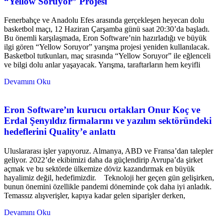
“Yellow Soruyor” Projesi
Fenerbahçe ve Anadolu Efes arasında gerçekleşen heyecan dolu
basketbol maçı, 12 Haziran Çarşamba günü saat 20:30’da başladı.
Bu önemli karşılaşmada, Eron Software’nin hazırladığı ve büyük
ilgi gören “Yellow Soruyor” yarışma projesi yeniden kullanılacak.
Basketbol tutkunları, maç sırasında “Yellow Soruyor” ile eğlenceli
ve bilgi dolu anlar yaşayacak. Yarışma, taraftarların hem keyifli
Devamını Oku
Eron Software’ın kurucu ortakları Onur Koç ve
Erdal Şenyıldız firmalarını ve yazılım sektöründeki
hedeflerini Quality’e anlattı
Uluslararası işler yapıyoruz. Almanya, ABD ve Fransa’dan talepler
geliyor. 2022’de ekibimizi daha da güçlendirip Avrupa’da şirket
açmak ve bu sektörde ülkemize döviz kazandırmak en büyük
hayalimiz değil, hedefimizdir. Teknoloji her geçen gün gelişirken,
bunun önemini özellikle pandemi döneminde çok daha iyi anladık.
Temassız alışverişler, kapıya kadar gelen siparişler derken,
Devamını Oku