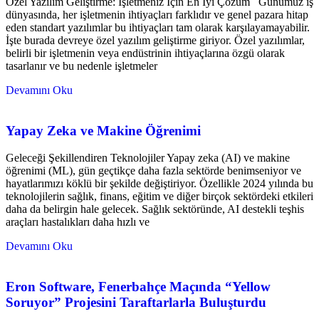
Özel Yazılım Geliştirme: İşletmeniz İçin En İyi Çözüm Günümüz iş
dünyasında, her işletmenin ihtiyaçları farklıdır ve genel pazara hitap
eden standart yazılımlar bu ihtiyaçları tam olarak karşılayamayabilir.
İşte burada devreye özel yazılım geliştirme giriyor. Özel yazılımlar,
belirli bir işletmenin veya endüstrinin ihtiyaçlarına özgü olarak
tasarlanır ve bu nedenle işletmeler
Devamını Oku
Yapay Zeka ve Makine Öğrenimi
Geleceği Şekillendiren Teknolojiler Yapay zeka (AI) ve makine
öğrenimi (ML), gün geçtikçe daha fazla sektörde benimseniyor ve
hayatlarımızı köklü bir şekilde değiştiriyor. Özellikle 2024 yılında bu
teknolojilerin sağlık, finans, eğitim ve diğer birçok sektördeki etkileri
daha da belirgin hale gelecek. Sağlık sektöründe, AI destekli teşhis
araçları hastalıkları daha hızlı ve
Devamını Oku
Eron Software, Fenerbahçe Maçında “Yellow
Soruyor” Projesini Taraftarlarla Buluşturdu