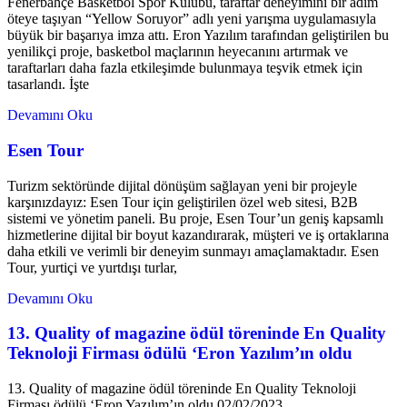
Fenerbahçe Basketbol Spor Kulübü, taraftar deneyimini bir adım
öteye taşıyan “Yellow Soruyor” adlı yeni yarışma uygulamasıyla
büyük bir başarıya imza attı. Eron Yazılım tarafından geliştirilen bu
yenilikçi proje, basketbol maçlarının heyecanını artırmak ve
taraftarları daha fazla etkileşimde bulunmaya teşvik etmek için
tasarlandı. İşte
Devamını Oku
Esen Tour
Turizm sektöründe dijital dönüşüm sağlayan yeni bir projeyle
karşınızdayız: Esen Tour için geliştirilen özel web sitesi, B2B
sistemi ve yönetim paneli. Bu proje, Esen Tour’un geniş kapsamlı
hizmetlerine dijital bir boyut kazandırarak, müşteri ve iş ortaklarına
daha etkili ve verimli bir deneyim sunmayı amaçlamaktadır. Esen
Tour, yurtiçi ve yurtdışı turlar,
Devamını Oku
13. Quality of magazine ödül töreninde En Quality
Teknoloji Firması ödülü ‘Eron Yazılım’ın oldu
13. Quality of magazine ödül töreninde En Quality Teknoloji
Firması ödülü ‘Eron Yazılım’ın oldu 02/02/2023