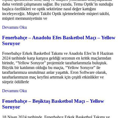
daha verimli çalışmasını sağlar. Bu yazıda, Tema Optik’in sunduğu
başlıca özellikleri ve optik sektörüne nasıl değer kattığını
inceleyeceğiz. Müşteri Takibi Optik işletmelerinde müşteri takibi,
müşteri memnuniyetinin ve
Devamını Oku
Fenerbahçe – Anadolu Efes Basketbol Maçı – Yellow
Soruyor
Fenerbahçe Erkek Basketbol Takımı ve Anadolu Efes’in 8 Haziran
2024 tarihinde karşı karşıya geldiği sezonun en kritik maçlarından
birinde, “Yellow Soruyor” projemizle taraftarlarımızla buluştuk.
Büyük bir katılımın olduğu bu maçta, “Yellow Soruyor” ile
taraftarlarımıza unutulmaz anlar yaşattık. Eron Software olarak,
taraftarlarımızın maç keyfini artırmak için çeşitli etkinlikler ve
sürpriz ödüllerle
Devamını Oku
Fenerbahçe – Beşiktaş Basketbol Maçı – Yellow
Soruyor
18 Nisan 2024 tarihinde, Fenerbahçe Erkek Basketbol Takımı ve