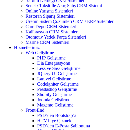
Yardım Derneği CRM Sistemleri
Senet / Taksit İle Araç Satış CRM Sistemi
Online Yarışma Sistemleri
Restoran Sipariş Sistemleri
Üretim Sistem Çözümleri CRM / ERP Sistemleri
Cam Depo CRM Sistemleri
Kalibrasyon CRM Sistemleri
Otomotiv Yedek Parça Sistemleri
Marine CRM Sistemleri
Hizmetlerimiz
Web Geliştirme
PHP Geliştirme
Dia Entegrasyonu
Less ve Sass Geliştirme
JQuery UI Geliştirme
Laravel Geliştirme
Codelgniter Geliştirme
Prestashop Geliştirme
Shopify Geliştirme
Joomla Geliştirme
Magento Geliştirme
Front-End
PSD’den Bootstrap’a
HTML’ye Çizmek
PSD’den E-Posta Şablonuna