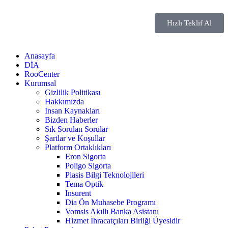
Hızlı Teklif Al
Anasayfa
DİA
RooCenter
Kurumsal
Gizlilik Politikası
Hakkımızda
İnsan Kaynakları
Bizden Haberler
Sık Sorulan Sorular
Şartlar ve Koşullar
Platform Ortaklıkları
Eron Sigorta
Poligo Sigorta
Piasis Bilgi Teknolojileri
Tema Optik
Insurent
Dia Ön Muhasebe Programı
Vomsis Akıllı Banka Asistanı
Hizmet İhracatçıları Birliği Üyesidir