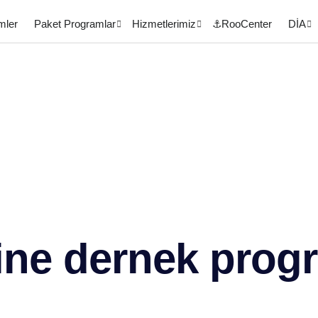
mler
Paket Programlar
Hizmetlerimiz
⚓RooCenter
DİA
ine dernek prog