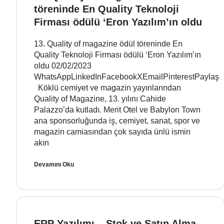
töreninde En Quality Teknoloji
Firması ödülü ‘Eron Yazılım’ın oldu
13. Quality of magazine ödül töreninde En
Quality Teknoloji Firması ödülü ‘Eron Yazılım’ın
oldu 02/02/2023
WhatsAppLinkedInFacebookXEmailPinterestPaylaş
Köklü cemiyet ve magazin yayınlarından
Quality of Magazine, 13. yılını Cahide
Palazzo’da kutladı. Merit Otel ve Babylon Town
ana sponsorluğunda iş, cemiyet, sanat, spor ve
magazin camiasından çok sayıda ünlü ismin
akın
Devamını Oku
ERP Yazılımı – Stok ve Satın Alma