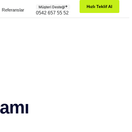
Hızlı Teklif Al
Müşteri Desteği
Referanslar
0542 657 55 52
ramı