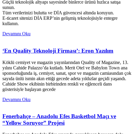
Güçlü teknolojik altyapı sayesinde binlerce ürünü hızlıca satışa
sunun.
Tüm verilerinizi bulutta ve DİA güvencesi altında koruyun.
E-ticaret sitenizi DİA ERP’nin gelişmiş teknolojisiyle entegre
kullanın.
Devamını Oku
‘En Quality Teknoloji Firması’: Eron Yazılım
Köklü cemiyet ve magazin yayınlarından Quality of Magazine, 13.
yılını Cahide Palazzo’da kutladı. Merit Otel ve Babylon Town ana
sponsorluğunda iş, cemiyet, sanat, spor ve magazin camiasından çok
sayıda ünlü ismin akın ettiği gecede adeta yıldızlar geçidi yaşandı.
Cahide Show ekibinin birbirinden renkli ve eğlenceli dans
gösterisiyle başlayan gecede
Devamını Oku
Fenerbahçe – Anadolu Efes Basketbol Maçı ve
“Yellow Soruyor” Projesi