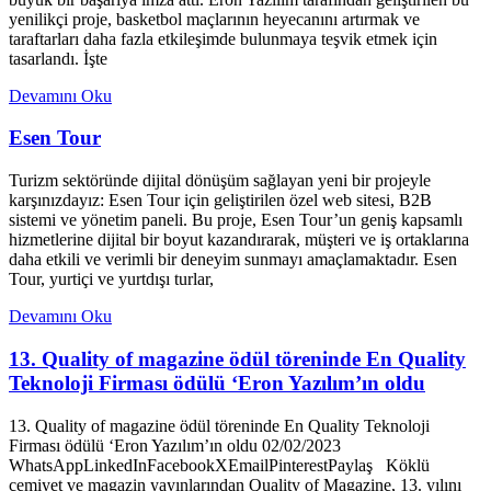
yenilikçi proje, basketbol maçlarının heyecanını artırmak ve
taraftarları daha fazla etkileşimde bulunmaya teşvik etmek için
tasarlandı. İşte
Devamını Oku
Esen Tour
Turizm sektöründe dijital dönüşüm sağlayan yeni bir projeyle
karşınızdayız: Esen Tour için geliştirilen özel web sitesi, B2B
sistemi ve yönetim paneli. Bu proje, Esen Tour’un geniş kapsamlı
hizmetlerine dijital bir boyut kazandırarak, müşteri ve iş ortaklarına
daha etkili ve verimli bir deneyim sunmayı amaçlamaktadır. Esen
Tour, yurtiçi ve yurtdışı turlar,
Devamını Oku
13. Quality of magazine ödül töreninde En Quality
Teknoloji Firması ödülü ‘Eron Yazılım’ın oldu
13. Quality of magazine ödül töreninde En Quality Teknoloji
Firması ödülü ‘Eron Yazılım’ın oldu 02/02/2023
WhatsAppLinkedInFacebookXEmailPinterestPaylaş Köklü
cemiyet ve magazin yayınlarından Quality of Magazine, 13. yılını