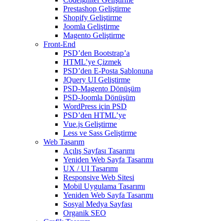
Prestashop Geliştirme
Shopify Geliştirme
Joomla Geliştirme
Magento Geliştirme
Front-End
PSD’den Bootstrap’a
HTML’ye Çizmek
PSD’den E-Posta Şablonuna
JQuery UI Geliştirme
PSD-Magento Dönüşüm
PSD-Joomla Dönüşüm
WordPress için PSD
PSD’den HTML’ye
Vue.js Geliştirme
Less ve Sass Geliştirme
Web Tasarım
Açılış Sayfası Tasarımı
Yeniden Web Sayfa Tasarımı
UX / UI Tasarımı
Responsive Web Sitesi
Mobil Uygulama Tasarımı
Yeniden Web Sayfa Tasarımı
Sosyal Medya Sayfası
Organik SEO