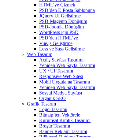
HTML’ye Çizmek
PSD’den E-Posta Şablonuna
JQuery UI Geliştirme
PSD-Magento Dönüşüm
PSD-Joomla Dönüşüm
WordPress için PSD
PSD’den HTML’ye
Vue.js Geliştirme
Less ve Sass Geliştirme
Web Tasarım
Açılış Sayfası Tasarımı
Yeniden Web Sayfa Tasarımı
UX / UI Tasarımı
Responsive Web Sitesi
Mobil Uygulama Tasarımı
Yeniden Web Sayfa Tasarımı
Sosyal Medya Sayfası
Organik SEO
Grafik Tasarım
Logo Tasarımı
Bitmap’ten Vektörele
Kurumsal Kimlik Tasarımı
Broşür Tasarımı
Banner Reklam Tasarımı
Billboard-Outdoor Tasarımı