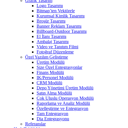
Grafik Tasarım
Logo Tasarımı
Bitmap’ten Vektörele
Kurumsal Kimlik Tasarımı
Broşür Tasarımı
Banner Reklam Tasarımı
Billboard-Outdoor Tasarımı
El İlanı Tasarımı
Ambalaj Tasarımı
Video ve Tanıtım Filmi
Fotoğraf Düzenleme
Özel Yazılım Geliştirme
Üretim Modülü
Size Özel Entegrasyonlar
Finans Modülü
IK/Personel Modülü
CRM Modülü
Depo Yönetimi Üretim Modülü
Satın Alma Modülü
Çok Uluslu Operasyon Modülü
Raporlama ve Analiz Modülü
Özelleştirme ve Entegrasyon
Tam Entegrasyon
Dia Entegrasyonu
Referanslar