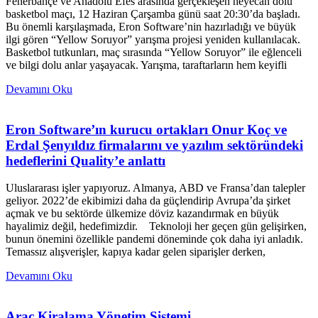
Fenerbahçe ve Anadolu Efes arasında gerçekleşen heyecan dolu
basketbol maçı, 12 Haziran Çarşamba günü saat 20:30’da başladı.
Bu önemli karşılaşmada, Eron Software’nin hazırladığı ve büyük
ilgi gören “Yellow Soruyor” yarışma projesi yeniden kullanılacak.
Basketbol tutkunları, maç sırasında “Yellow Soruyor” ile eğlenceli
ve bilgi dolu anlar yaşayacak. Yarışma, taraftarların hem keyifli
Devamını Oku
Eron Software’ın kurucu ortakları Onur Koç ve
Erdal Şenyıldız firmalarını ve yazılım sektöründeki
hedeflerini Quality’e anlattı
Uluslararası işler yapıyoruz. Almanya, ABD ve Fransa’dan talepler
geliyor. 2022’de ekibimizi daha da güçlendirip Avrupa’da şirket
açmak ve bu sektörde ülkemize döviz kazandırmak en büyük
hayalimiz değil, hedefimizdir. Teknoloji her geçen gün gelişirken,
bunun önemini özellikle pandemi döneminde çok daha iyi anladık.
Temassız alışverişler, kapıya kadar gelen siparişler derken,
Devamını Oku
Araç Kiralama Yönetim Sistemi