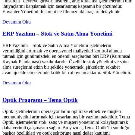
“Insurent” devreye giriyor. Insurent, araç kiralama işletmelerinin tüm
ihtiyaçlarını karşılamak için tasarlanmış kapsamlı bir çözümdür.
Envanter Yönetimi: Insurent ile filonuzdaki araçları detaylı bir
Devamını Oku
ERP Yazılımı – Stok ve Satın Alma Yönetimi
ERP Yazılımı – Stok ve Satın Alma Yönetimi İşletmelerin
verimliliğini artırmak ve operasyonel maliyetleri kontrol altında
tutmak için günümüzdeki en önemli araçlardan biri ERP (Kurumsal
Kaynak Planlaması) yazılımlarıdır. Özellikle stok yönetimi ve satın
alma süreçlerini etkin bir şekilde yönetmek, şirketlerin rekabet
avantajı elde etmelerinde kritik bir rol oynamaktadır. Stok Yönetimi:
Devamını Oku
Optik Programı – Tema Optik
Optik işletmelerinin operasyonlarını optimize etmek ve müşteri
memnuniyetini artırmak için tasarlanmış bir yazılım paketidir. Tema
Optik, işletmelerin stok, satış ve müşteri yönetimini kolaylaştırarak
daha verimli çalışmasını sağlar. Bu yazıda, Tema Optik’in sunduğu
başlıca özellikleri ve optik sektörüne nasıl değer kattığını