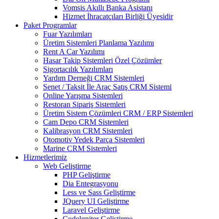
Vomsis Akıllı Banka Asistanı
Hizmet İhracatçıları Birliği Üyesidir
Paket Programlar
Fuar Yazılımları
Üretim Sistemleri Planlama Yazılımı
Rent A Car Yazılımı
Hasar Takip Sistemleri Özel Çözümler
Sigortacılık Yazılımları
Yardım Derneği CRM Sistemleri
Senet / Taksit İle Araç Satış CRM Sistemi
Online Yarışma Sistemleri
Restoran Sipariş Sistemleri
Üretim Sistem Çözümleri CRM / ERP Sistemleri
Cam Depo CRM Sistemleri
Kalibrasyon CRM Sistemleri
Otomotiv Yedek Parça Sistemleri
Marine CRM Sistemleri
Hizmetlerimiz
Web Geliştirme
PHP Geliştirme
Dia Entegrasyonu
Less ve Sass Geliştirme
JQuery UI Geliştirme
Laravel Geliştirme
Codelgniter Geliştirme