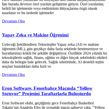
İşte burada devreye özel yazılım geliştirme giriyor. Özel yazılımlar,
belirli bir işletmenin veya endüstrinin ihtiyaçlarına özgü olarak
tasarlanır ve bu nedenle işletmeler
Devamını Oku
Yapay Zeka ve Makine Öğrenimi
Geleceği Şekillendiren Teknolojiler Yapay zeka (AI) ve makine
öğrenimi (ML), gün geçtikçe daha fazla sektörde benimseniyor ve
hayatlarımızı köklü bir şekilde değiştiriyor. Özellikle 2024 yılında bu
teknolojilerin sağlık, finans, eğitim ve diğer birçok sektördeki etkileri
daha da belirgin hale gelecek. Sağlık sektöründe, AI destekli teşhis
araçları hastalıkları daha hızlı ve
Devamını Oku
Eron Software, Fenerbahçe Maçında “Yellow
Soruyor” Projesini Taraftarlarla Buluşturdu
Eron Software ekibi, geçtiğimiz gece Fenerbahçe Basketbol
Takımı’nın Anadolu Efes ile oynadığı maçta sahneye çıktı. “Yellow