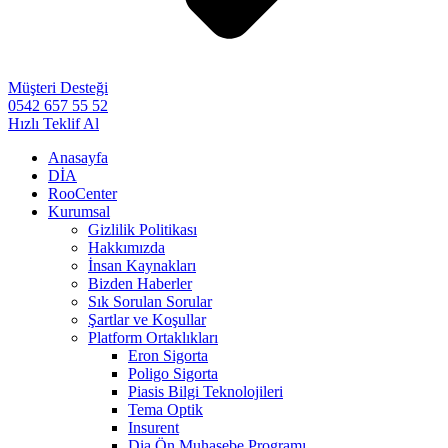
Müşteri Desteği
0542 657 55 52
Hızlı Teklif Al
Anasayfa
DİA
RooCenter
Kurumsal
Gizlilik Politikası
Hakkımızda
İnsan Kaynakları
Bizden Haberler
Sık Sorulan Sorular
Şartlar ve Koşullar
Platform Ortaklıkları
Eron Sigorta
Poligo Sigorta
Piasis Bilgi Teknolojileri
Tema Optik
Insurent
Dia Ön Muhasebe Programı