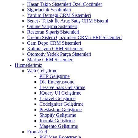
Hasar Takip Sistemleri Özel Çözümler
Sigortacılık Yazılımları
Yardım Derneği CRM Sistemleri
Senet / Taksit İle Araç Satış CRM Sistemi
Online Yarışma Sistemleri
Restoran Sipariş Sistemleri
Üretim Sistem Çözümleri CRM / ERP Sistemleri
Cam Depo CRM Sistemleri
Kalibrasyon CRM Sistemleri
Otomotiv Yedek Parça Sistemleri
Marine CRM Sistemleri
Hizmetlerimiz
Web Geliştirme
PHP Geliştirme
Dia Entegrasyonu
Less ve Sass Geliştirme
JQuery UI Geliştirme
Laravel Geliştirme
Codelgniter Geliştirme
Prestashop Geliştirme
Shopify Geliştirme
Joomla Geliştirme
Magento Geliştirme
Front-End
PSD’den Bootstrap’a