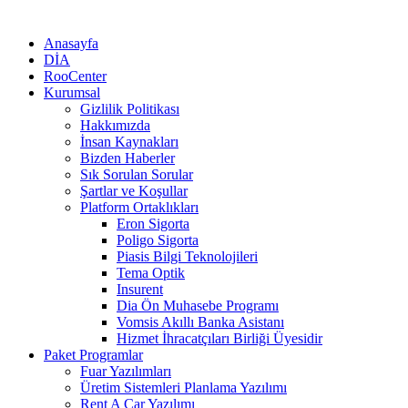
Anasayfa
DİA
RooCenter
Kurumsal
Gizlilik Politikası
Hakkımızda
İnsan Kaynakları
Bizden Haberler
Sık Sorulan Sorular
Şartlar ve Koşullar
Platform Ortaklıkları
Eron Sigorta
Poligo Sigorta
Piasis Bilgi Teknolojileri
Tema Optik
Insurent
Dia Ön Muhasebe Programı
Vomsis Akıllı Banka Asistanı
Hizmet İhracatçıları Birliği Üyesidir
Paket Programlar
Fuar Yazılımları
Üretim Sistemleri Planlama Yazılımı
Rent A Car Yazılımı