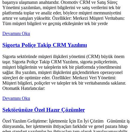
başarıya ulaşmanın anahtarıdır. Otomotiv CRM ve Satış Süreç
Yönetimi yazılımları, müşteri bilgilerini ve satış verilerini tek bir
platformda toplar ve analiz eder, böylece müşteri memnuniyetini
artırır ve satışları yükseltir. Özellikler: Merkezi Müşteri Veritabanı:
Tüm müşteri bilgileri ve geçmiş etkileşimler tek bir yerde
Devamını Oku
Sigorta Poliçe Takip CRM Yazılımı
Sigorta sektöründe müşteri ilişkileri yönetimi (CRM) büyük önem
taşır. Sigorta Poliçe Takip CRM Yazılımı, sigorta poliçelerinin,
müşteri bilgilerinin ve taleplerin tek bir platformda yönetilmesini
sağlar. Bu yazılım, müşteri ilişkilerini güçlendirirken operasyonel
süreçleri de optimize eder. Özellikler: Merkezi Veri Yönetimi:
Müşteri bilgileri, poliçeler ve talepler tek bir veritabanında saklanır.
Otomatik Hatırlatıcılar:
Devamını Oku
Sektörünüze Özel Hazır Çözümler
Özel Yazılım Geliştirme: İşletmeniz İçin En İyi Çözüm Günümüz iş
dünyasında, her işletmenin ihtiyaçları farklıdır ve genel pazara hitap
eden standart yazılımlar bu ihtiyaçları tam olarak karşılayamayabilir.