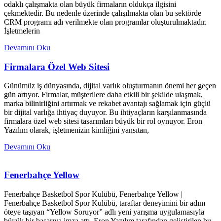
odaklı çalışmakta olan büyük firmaların oldukça ilgisini
çekmektedir. Bu nedenle üzerinde çalışılmakta olan bu sektörde
CRM programı adı verilmekte olan programlar oluşturulmaktadır.
İşletmelerin
Devamını Oku
Firmalara Özel Web Sitesi
Günümüz iş dünyasında, dijital varlık oluşturmanın önemi her geçen
gün artıyor. Firmalar, müşterilere daha etkili bir şekilde ulaşmak,
marka bilinirliğini artırmak ve rekabet avantajı sağlamak için güçlü
bir dijital varlığa ihtiyaç duyuyor. Bu ihtiyaçların karşılanmasında
firmalara özel web sitesi tasarımları büyük bir rol oynuyor. Eron
Yazılım olarak, işletmenizin kimliğini yansıtan,
Devamını Oku
Fenerbahçe Yellow
Fenerbahçe Basketbol Spor Kulübü, Fenerbahçe Yellow |
Fenerbahçe Basketbol Spor Kulübü, taraftar deneyimini bir adım
öteye taşıyan “Yellow Soruyor” adlı yeni yarışma uygulamasıyla
büyük bir başarıya imza attı. Eron Yazılım tarafından geliştirilen bu