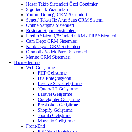
Hasar Takip Sistemleri Özel Çözümler
Sigortacılık Yazılımları
Yardım Derneği CRM Sistemleri
Senet / Taksit İle Araç Satış CRM Sistemi
Online Yarışma Sistemleri
Restoran Sipariş Sistemleri
Üretim Sistem Çözümleri CRM / ERP Sistemleri
Cam Depo CRM Sistemleri
Kalibrasyon CRM Sistemleri
Otomotiv Yedek Parça Sistemleri
Marine CRM Sistemleri
Hizmetlerimiz
Web Geliştirme
PHP Geliştirme
Dia Entegrasyonu
Less ve Sass Geliştirme
JQuery UI Geliştirme
Laravel Geliştirme
Codelgniter Geliştirme
Prestashop Geliştirme
Shopify Geliştirme
Joomla Geliştirme
Magento Geliştirme
Front-End
PSD’den Bootstrap’a