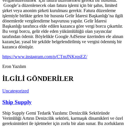
vergilendirebilmek için fatura düzenlemesi gerekli bir husustur.
Google’a düzenlenecek olan fatura işlemi için bir şahıs, limited
şirket veya anonim şirketi kurulması gerekir. Fatura düzenleme
işlemiyle birlikte gelen bir hususta Gelir İdaresi Başkanlığı’na ilgili
dönemlerde vergilendirme başvurusu yapılır. Gelir İdaresi
Başkanlığı tarafınca elde edilen kazanca göre vergi borcu çıkartılır.
Bu vergi borcu, gelir elde eden yükümlülüğü olan yayıncılar
tarafından ödenir. Böylelikle Google AdSense üzerinden ele alınan
kazançlar, yasal bir şekilde belgelendirilmiş ve vergisi ödenmiş bir
kazanca dönüşür.
https://www.instagram.com/p/CTmJNKrqsEZ/
Eron Yazılım
İLGİLİ GÖNDERİLER
Uncategorized
Ship Supply
Ship Supply Gemi Tedarik Yazılımı: Denizcilik Sektöründe
Verimliliği Artırın Denizcilik sektörü, karmaşık dinamikleri ve özel
gereksinimleri ile işletmeler için zorlu bir alan sunar. Bu zorlukların