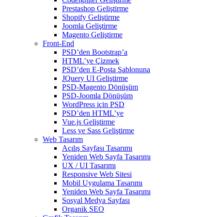
Prestashop Geliştirme
Shopify Geliştirme
Joomla Geliştirme
Magento Geliştirme
Front-End
PSD’den Bootstrap’a
HTML’ye Çizmek
PSD’den E-Posta Şablonuna
JQuery UI Geliştirme
PSD-Magento Dönüşüm
PSD-Joomla Dönüşüm
WordPress için PSD
PSD’den HTML’ye
Vue.js Geliştirme
Less ve Sass Geliştirme
Web Tasarım
Açılış Sayfası Tasarımı
Yeniden Web Sayfa Tasarımı
UX / UI Tasarımı
Responsive Web Sitesi
Mobil Uygulama Tasarımı
Yeniden Web Sayfa Tasarımı
Sosyal Medya Sayfası
Organik SEO