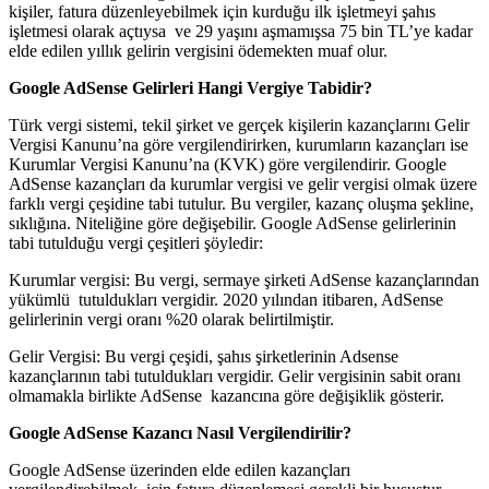
kişiler, fatura düzenleyebilmek için kurduğu ilk işletmeyi şahıs
işletmesi olarak açtıysa ve 29 yaşını aşmamışsa 75 bin TL’ye kadar
elde edilen yıllık gelirin vergisini ödemekten muaf olur.
Google AdSense Gelirleri Hangi Vergiye Tabidir?
Türk vergi sistemi, tekil şirket ve gerçek kişilerin kazançlarını Gelir
Vergisi Kanunu’na göre vergilendirirken, kurumların kazançları ise
Kurumlar Vergisi Kanunu’na (KVK) göre vergilendirir. Google
AdSense kazançları da kurumlar vergisi ve gelir vergisi olmak üzere
farklı vergi çeşidine tabi tutulur. Bu vergiler, kazanç oluşma şekline,
sıklığına. Niteliğine göre değişebilir. Google AdSense gelirlerinin
tabi tutulduğu vergi çeşitleri şöyledir:
Kurumlar vergisi: Bu vergi, sermaye şirketi AdSense kazançlarından
yükümlü tutuldukları vergidir. 2020 yılından itibaren, AdSense
gelirlerinin vergi oranı %20 olarak belirtilmiştir.
Gelir Vergisi: Bu vergi çeşidi, şahıs şirketlerinin Adsense
kazançlarının tabi tutuldukları vergidir. Gelir vergisinin sabit oranı
olmamakla birlikte AdSense kazancına göre değişiklik gösterir.
Google AdSense Kazancı Nasıl Vergilendirilir?
Google AdSense üzerinden elde edilen kazançları