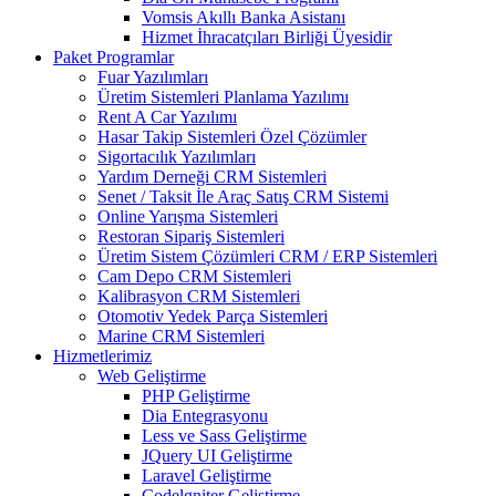
Vomsis Akıllı Banka Asistanı
Hizmet İhracatçıları Birliği Üyesidir
Paket Programlar
Fuar Yazılımları
Üretim Sistemleri Planlama Yazılımı
Rent A Car Yazılımı
Hasar Takip Sistemleri Özel Çözümler
Sigortacılık Yazılımları
Yardım Derneği CRM Sistemleri
Senet / Taksit İle Araç Satış CRM Sistemi
Online Yarışma Sistemleri
Restoran Sipariş Sistemleri
Üretim Sistem Çözümleri CRM / ERP Sistemleri
Cam Depo CRM Sistemleri
Kalibrasyon CRM Sistemleri
Otomotiv Yedek Parça Sistemleri
Marine CRM Sistemleri
Hizmetlerimiz
Web Geliştirme
PHP Geliştirme
Dia Entegrasyonu
Less ve Sass Geliştirme
JQuery UI Geliştirme
Laravel Geliştirme
Codelgniter Geliştirme