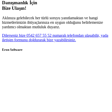
Danışmanlık İçin
Bize Ulaşın!
Aklınıza gelebilecek her türlü soruyu yanıtlamaktan ve hangi
hizmetlerimizin ihtiyaçlarınıza en uygun olduğunu belirlemenize
yardımcı olmaktan mutluluk duyarız.
Dilerseniz bize 0542 657 55 52 numaralı telefondan ulaşabilir, yada
iletişim formunu doldurarak bize yazabilirsiniz.
Eron Software