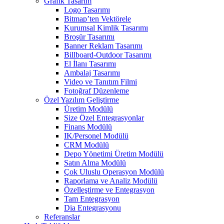
Grafik Tasarım
Logo Tasarımı
Bitmap’ten Vektörele
Kurumsal Kimlik Tasarımı
Broşür Tasarımı
Banner Reklam Tasarımı
Billboard-Outdoor Tasarımı
El İlanı Tasarımı
Ambalaj Tasarımı
Video ve Tanıtım Filmi
Fotoğraf Düzenleme
Özel Yazılım Geliştirme
Üretim Modülü
Size Özel Entegrasyonlar
Finans Modülü
IK/Personel Modülü
CRM Modülü
Depo Yönetimi Üretim Modülü
Satın Alma Modülü
Çok Uluslu Operasyon Modülü
Raporlama ve Analiz Modülü
Özelleştirme ve Entegrasyon
Tam Entegrasyon
Dia Entegrasyonu
Referanslar