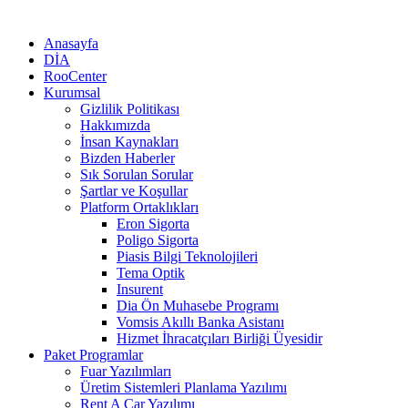
Anasayfa
DİA
RooCenter
Kurumsal
Gizlilik Politikası
Hakkımızda
İnsan Kaynakları
Bizden Haberler
Sık Sorulan Sorular
Şartlar ve Koşullar
Platform Ortaklıkları
Eron Sigorta
Poligo Sigorta
Piasis Bilgi Teknolojileri
Tema Optik
Insurent
Dia Ön Muhasebe Programı
Vomsis Akıllı Banka Asistanı
Hizmet İhracatçıları Birliği Üyesidir
Paket Programlar
Fuar Yazılımları
Üretim Sistemleri Planlama Yazılımı
Rent A Car Yazılımı