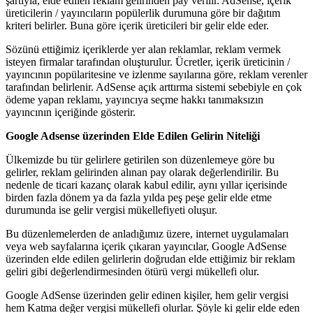
şartıyla, elde edilen reklam gelirinden pay verilir. AdSense, içerik
üreticilerin / yayıncıların popülerlik durumuna göre bir dağıtım
kriteri belirler. Buna göre içerik üreticileri bir gelir elde eder.
Sözünü ettiğimiz içeriklerde yer alan reklamlar, reklam vermek
isteyen firmalar tarafından oluşturulur. Ücretler, içerik üreticinin /
yayıncının popülaritesine ve izlenme sayılarına göre, reklam verenler
tarafından belirlenir. AdSense açık arttırma sistemi sebebiyle en çok
ödeme yapan reklamı, yayıncıya seçme hakkı tanımaksızın
yayıncının içeriğinde gösterir.
Google Adsense üzerinden Elde Edilen Gelirin Niteliği
Ülkemizde bu tür gelirlere getirilen son düzenlemeye göre bu
gelirler, reklam gelirinden alınan pay olarak değerlendirilir. Bu
nedenle de ticari kazanç olarak kabul edilir, aynı yıllar içerisinde
birden fazla dönem ya da fazla yılda peş peşe gelir elde etme
durumunda ise gelir vergisi mükellefiyeti oluşur.
Bu düzenlemelerden de anladığımız üzere, internet uygulamaları
veya web sayfalarına içerik çıkaran yayıncılar, Google AdSense
üzerinden elde edilen gelirlerin doğrudan elde ettiğimiz bir reklam
geliri gibi değerlendirmesinden ötürü vergi mükellefi olur.
Google AdSense üzerinden gelir edinen kişiler, hem gelir vergisi
hem Katma değer vergisi mükellefi olurlar. Şöyle ki gelir elde eden