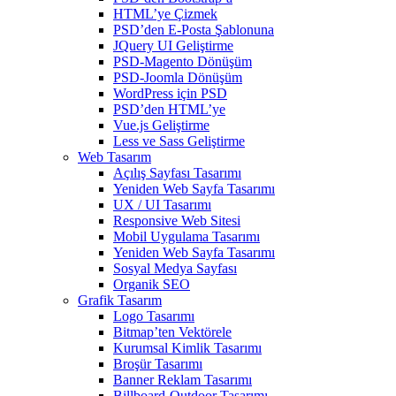
HTML’ye Çizmek
PSD’den E-Posta Şablonuna
JQuery UI Geliştirme
PSD-Magento Dönüşüm
PSD-Joomla Dönüşüm
WordPress için PSD
PSD’den HTML’ye
Vue.js Geliştirme
Less ve Sass Geliştirme
Web Tasarım
Açılış Sayfası Tasarımı
Yeniden Web Sayfa Tasarımı
UX / UI Tasarımı
Responsive Web Sitesi
Mobil Uygulama Tasarımı
Yeniden Web Sayfa Tasarımı
Sosyal Medya Sayfası
Organik SEO
Grafik Tasarım
Logo Tasarımı
Bitmap’ten Vektörele
Kurumsal Kimlik Tasarımı
Broşür Tasarımı
Banner Reklam Tasarımı
Billboard-Outdoor Tasarımı