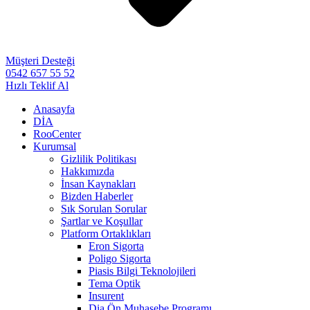
Müşteri Desteği
0542 657 55 52
Hızlı Teklif Al
Anasayfa
DİA
RooCenter
Kurumsal
Gizlilik Politikası
Hakkımızda
İnsan Kaynakları
Bizden Haberler
Sık Sorulan Sorular
Şartlar ve Koşullar
Platform Ortaklıkları
Eron Sigorta
Poligo Sigorta
Piasis Bilgi Teknolojileri
Tema Optik
Insurent
Dia Ön Muhasebe Programı